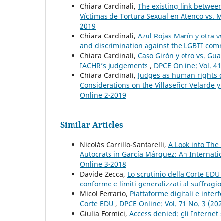
Chiara Cardinali,
The existing link betwee
Víctimas de Tortura Sexual en Atenco vs.
2019
Chiara Cardinali,
Azul Rojas Marín y otra v
and discrimination against the LGBTI co
Chiara Cardinali,
Caso Giròn y otro vs. Gua
IACHR’s judgements
,
DPCE Online: Vol. 4
Chiara Cardinali,
Judges as human rights d
Considerations on the Villaseñor Velarde 
Online 2-2019
Similar Articles
Nicolás Carrillo-Santarelli,
A Look into The
Autocrats in García Márquez: An Internati
Online 3-2018
Davide Zecca,
Lo scrutinio della Corte EDU
conforme e limiti generalizzati al suffragi
Micol Ferrario,
Piattaforme digitali e interf
Corte EDU
,
DPCE Online: Vol. 71 No. 3 (20
Giulia Formici,
Access denied: gli Internet 