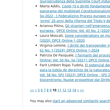
giurisprudenza della Supreme Court indi
Marta Addis,
Covid-19 e diritti fondamenta
panorama del multilevel Constitutionalis
Sp-2022 - I Federalizing Process europei 
‘primi’ 20 anni della riforma del Titolo V d
Arianna Pitino,
Gli stranieri nell’emergenz
europea
,
DPCE Online: Vol. 43 No. 2 (202
Laura Moscati,
Some considerations on mor
(2020): DPCE Online 1-2020
Virginia Lemme,
I diritti dei transgender
62 No. 1 (2024): DPCE Online 1-2024
Patrizia De Pasquale,
I formanti del proces
Online: Vol. 50 No. Sp (2021): DPCE Onlin
Farit Limbert Rojas Tudela,
El potencial de
para la tutela de derechos de la naturalez
Vol. 58 No. SP2 (2023): DPCE Online - SP2 
biocentrismo. Nuove prospettive dal Diritt
<<
<
5
6
7
8
9
10
11
12
13
14
>
>>
You may also
start an advanced similarity searc