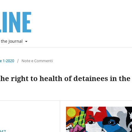
 the Journal
ne 1-2020
/
Note e Commenti
e right to health of detainees in the
947