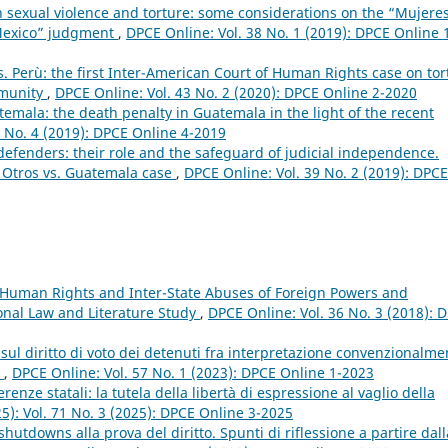
n sexual violence and torture: some considerations on the “Mujere
 Mexico” judgment
,
DPCE Online: Vol. 38 No. 1 (2019): DPCE Online 
s. Perù: the first Inter-American Court of Human Rights case on tor
mmunity
,
DPCE Online: Vol. 43 No. 2 (2020): DPCE Online 2-2020
temala: the death penalty in Guatemala in the light of the recent
1 No. 4 (2019): DPCE Online 4-2019
efenders: their role and the safeguard of judicial independence.
y Otros vs. Guatemala case
,
DPCE Online: Vol. 39 No. 2 (2019): DPCE
 Human Rights and Inter-State Abuses of Foreign Powers and
onal Law and Literature Study
,
DPCE Online: Vol. 36 No. 3 (2018): 
 sul diritto di voto dei detenuti fra interpretazione convenzionalme
o
,
DPCE Online: Vol. 57 No. 1 (2023): DPCE Online 1-2023
erenze statali: la tutela della libertà di espressione al vaglio della
25): Vol. 71 No. 3 (2025): DPCE Online 3-2025
shutdowns alla prova del diritto. Spunti di riflessione a partire dall