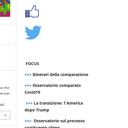
FOCUS
>>>
Itinerari della comparazione
>>>
Osservatorio comparato
na: the
Covid19
merican
>>>
La transizione: l’America
947
dopo Trump
>>>
Osservatorio sul processo
costituente cileno