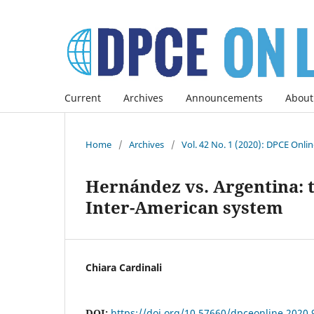
Current
Archives
Announcements
About
Home
/
Archives
/
Vol. 42 No. 1 (2020): DPCE Onli
Hernández vs. Argentina: th
Inter-American system
Chiara Cardinali
DOI:
https://doi.org/10.57660/dpceonline.2020.