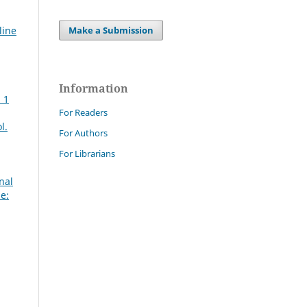
Make a Submission
line
Information
 1
For Readers
l.
For Authors
For Librarians
nal
e: