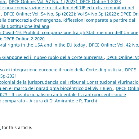
ana
,
DPCE Online: Vol. 57 No. 1 (2023): DPCE Online 1-2023
li: una comparazione tra cittadini dell’UE ed extracomunitari nel
m
,
DPCE Online: Vol. 54 No. Sp (2022): Vol 54 No Sp (2022): DPCE On
nella democrazia d’emergenza. Riflessioni comparate a partire dai
ella Costituzione italiana
a Covid-19. Profili di comparazione tra gli Stati membri dell’Unione
0): DPCE Online 2-2020
al rights in the USA and in the EU today
,
DPCE Online: Vol. 42 No.
 in Giappone ed il nuovo ruolo della Corte Suprema
,
DPCE Online: Vo
so di integrazione europea: il ruolo della Corte di giustizia
,
DPCE
e Sp-2021
colonial de la jurisprudencia del Tribunal Constitucional Plurinacio
a en el marco del paradigma biocéntrico del Vivir Bien
,
DPCE Onlin
2023 - Il costituzionalismo ambientale fra antropocentrismo e
o comparato – A cura di D. Amirante e R. Tarchi
h
for this article.