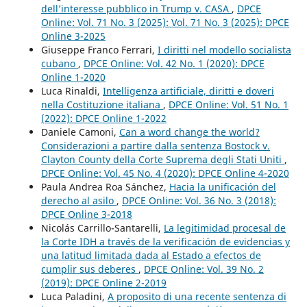
dell’interesse pubblico in Trump v. CASA
,
DPCE
Online: Vol. 71 No. 3 (2025): Vol. 71 No. 3 (2025): DPCE
Online 3-2025
Giuseppe Franco Ferrari,
I diritti nel modello socialista
cubano
,
DPCE Online: Vol. 42 No. 1 (2020): DPCE
Online 1-2020
Luca Rinaldi,
Intelligenza artificiale, diritti e doveri
nella Costituzione italiana
,
DPCE Online: Vol. 51 No. 1
(2022): DPCE Online 1-2022
Daniele Camoni,
Can a word change the world?
Considerazioni a partire dalla sentenza Bostock v.
Clayton County della Corte Suprema degli Stati Uniti
,
DPCE Online: Vol. 45 No. 4 (2020): DPCE Online 4-2020
Paula Andrea Roa Sánchez,
Hacia la unificación del
derecho al asilo
,
DPCE Online: Vol. 36 No. 3 (2018):
DPCE Online 3-2018
Nicolás Carrillo-Santarelli,
La legitimidad procesal de
la Corte IDH a través de la verificación de evidencias y
una latitud limitada dada al Estado a efectos de
cumplir sus deberes
,
DPCE Online: Vol. 39 No. 2
(2019): DPCE Online 2-2019
Luca Paladini,
A proposito di una recente sentenza di