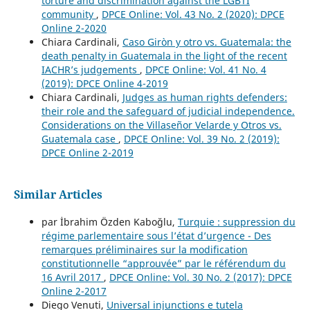
torture and discrimination against the LGBTI
community
,
DPCE Online: Vol. 43 No. 2 (2020): DPCE
Online 2-2020
Chiara Cardinali,
Caso Giròn y otro vs. Guatemala: the
death penalty in Guatemala in the light of the recent
IACHR’s judgements
,
DPCE Online: Vol. 41 No. 4
(2019): DPCE Online 4-2019
Chiara Cardinali,
Judges as human rights defenders:
their role and the safeguard of judicial independence.
Considerations on the Villaseñor Velarde y Otros vs.
Guatemala case
,
DPCE Online: Vol. 39 No. 2 (2019):
DPCE Online 2-2019
Similar Articles
par İbrahim Özden Kaboğlu,
Turquie : suppression du
régime parlementaire sous l’état d’urgence - Des
remarques préliminaires sur la modification
constitutionnelle “approuvée” par le référendum du
16 Avril 2017
,
DPCE Online: Vol. 30 No. 2 (2017): DPCE
Online 2-2017
Diego Venuti,
Universal injunctions e tutela