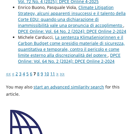
Vol. 72 No. 4 (2025): DPCE Online 4-2025
Enrico Buono, Pasquale Viola,
Climate Litigation
Strategy, alcuni apparenti insuccessi e il talento della
Corte EDU: quando una dichiarazione di
inammissibilità vale una pronuncia di accoglimento
,
DPCE Online: Vol. 64 No. 2 (2024): DPCE Online 2-2024
Michele Carducci,
La sentenza KlimaSeniorinnen e il
Carbon Budget come presidio materiale di sicurezza,
quantitativa e temporale, contro il pericolo e come
limite esterno alla discrezionalità del potere
,
DPCE
Online: Vol. 64 No. 2 (2024): DPCE Online 2-2024
<<
<
2
3
4
5
6
7
8
9
10
11
>
>>
You may also
start an advanced similarity search
for this
article.