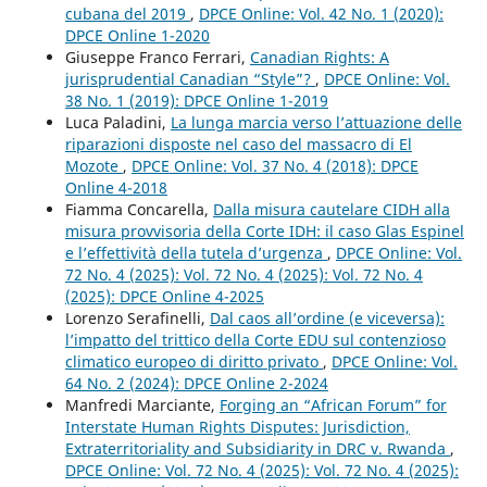
cubana del 2019
,
DPCE Online: Vol. 42 No. 1 (2020):
DPCE Online 1-2020
Giuseppe Franco Ferrari,
Canadian Rights: A
jurisprudential Canadian “Style”?
,
DPCE Online: Vol.
38 No. 1 (2019): DPCE Online 1-2019
Luca Paladini,
La lunga marcia verso l’attuazione delle
riparazioni disposte nel caso del massacro di El
Mozote
,
DPCE Online: Vol. 37 No. 4 (2018): DPCE
Online 4-2018
Fiamma Concarella,
Dalla misura cautelare CIDH alla
misura provvisoria della Corte IDH: il caso Glas Espinel
e l’effettività della tutela d’urgenza
,
DPCE Online: Vol.
72 No. 4 (2025): Vol. 72 No. 4 (2025): Vol. 72 No. 4
(2025): DPCE Online 4-2025
Lorenzo Serafinelli,
Dal caos all’ordine (e viceversa):
l’impatto del trittico della Corte EDU sul contenzioso
climatico europeo di diritto privato
,
DPCE Online: Vol.
64 No. 2 (2024): DPCE Online 2-2024
Manfredi Marciante,
Forging an “African Forum” for
Interstate Human Rights Disputes: Jurisdiction,
Extraterritoriality and Subsidiarity in DRC v. Rwanda
,
DPCE Online: Vol. 72 No. 4 (2025): Vol. 72 No. 4 (2025):