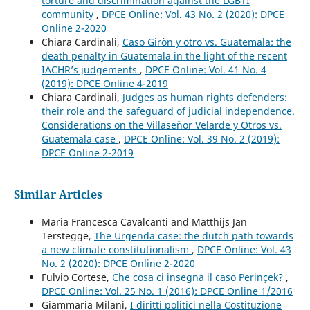
torture and discrimination against the LGBTI
community
,
DPCE Online: Vol. 43 No. 2 (2020): DPCE
Online 2-2020
Chiara Cardinali,
Caso Giròn y otro vs. Guatemala: the
death penalty in Guatemala in the light of the recent
IACHR’s judgements
,
DPCE Online: Vol. 41 No. 4
(2019): DPCE Online 4-2019
Chiara Cardinali,
Judges as human rights defenders:
their role and the safeguard of judicial independence.
Considerations on the Villaseñor Velarde y Otros vs.
Guatemala case
,
DPCE Online: Vol. 39 No. 2 (2019):
DPCE Online 2-2019
Similar Articles
Maria Francesca Cavalcanti and Matthijs Jan
Terstegge,
The Urgenda case: the dutch path towards
a new climate constitutionalism
,
DPCE Online: Vol. 43
No. 2 (2020): DPCE Online 2-2020
Fulvio Cortese,
Che cosa ci insegna il caso Perinçek?
,
DPCE Online: Vol. 25 No. 1 (2016): DPCE Online 1/2016
Giammaria Milani,
I diritti politici nella Costituzione