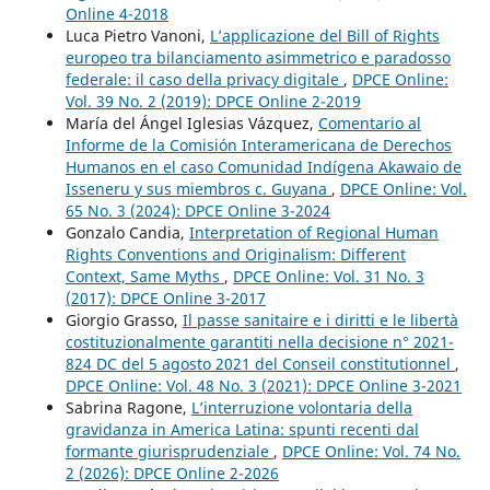
Online 4-2018
Luca Pietro Vanoni,
L’applicazione del Bill of Rights
europeo tra bilanciamento asimmetrico e paradosso
federale: il caso della privacy digitale
,
DPCE Online:
Vol. 39 No. 2 (2019): DPCE Online 2-2019
María del Ángel Iglesias Vázquez,
Comentario al
Informe de la Comisión Interamericana de Derechos
Humanos en el caso Comunidad Indígena Akawaio de
Isseneru y sus miembros c. Guyana
,
DPCE Online: Vol.
65 No. 3 (2024): DPCE Online 3-2024
Gonzalo Candia,
Interpretation of Regional Human
Rights Conventions and Originalism: Different
Context, Same Myths
,
DPCE Online: Vol. 31 No. 3
(2017): DPCE Online 3-2017
Giorgio Grasso,
Il passe sanitaire e i diritti e le libertà
costituzionalmente garantiti nella decisione n° 2021-
824 DC del 5 agosto 2021 del Conseil constitutionnel
,
DPCE Online: Vol. 48 No. 3 (2021): DPCE Online 3-2021
Sabrina Ragone,
L’interruzione volontaria della
gravidanza in America Latina: spunti recenti dal
formante giurisprudenziale
,
DPCE Online: Vol. 74 No.
2 (2026): DPCE Online 2-2026