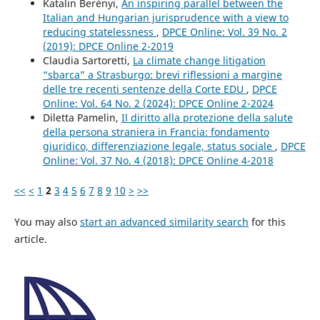
Katalin Berényi,
An inspiring parallel between the
Italian and Hungarian jurisprudence with a view to
reducing statelessness
,
DPCE Online: Vol. 39 No. 2
(2019): DPCE Online 2-2019
Claudia Sartoretti,
La climate change litigation
“sbarca” a Strasburgo: brevi riflessioni a margine
delle tre recenti sentenze della Corte EDU
,
DPCE
Online: Vol. 64 No. 2 (2024): DPCE Online 2-2024
Diletta Pamelin,
Il diritto alla protezione della salute
della persona straniera in Francia: fondamento
giuridico, differenziazione legale, status sociale
,
DPCE
Online: Vol. 37 No. 4 (2018): DPCE Online 4-2018
<<
<
1
2
3
4
5
6
7
8
9
10
>
>>
You may also
start an advanced similarity search
for this
article.