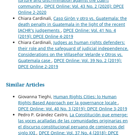
torture and discrimination against the LGBTI
community
,
DPCE Online: Vol. 43 No. 2 (2020): DPCE
Online 2-2020
Chiara Cardinali,
Caso Giròn y otro vs. Guatemala: the
death penalty in Guatemala in the light of the recent
IACHR’s judgements
,
DPCE Online: Vol. 41 No. 4
(2019): DPCE Online 4-2019
Chiara Cardinali,
Judges as human rights defenders:
their role and the safeguard of judicial independence.
Considerations on the Villaseñor Velarde y Otros vs.
Guatemala case
,
DPCE Online: Vol. 39 No. 2 (2019):
DPCE Online 2-2019
Similar Articles
Giovanna Tieghi,
Human Rights Cities: lo Human
Rights-Based Approach per la governance locale
,
DPCE Online: Vol. 40 No. 3 (2019): DPCE Online 3-2019
Pedro P. Grández Castro,
La Constitución que emerge:
las voces acalladas de las comunidades originarias en
el discurso constitucional peruano de comienzos del
siglo XXI
,
DPCE Online: Vol. 37 No. 4 (2018): DPCE