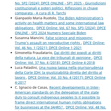
No. SP2 (2024): DPCE ONLINE - SP1 2025 - Giurisdizioni
costituzionali e poteri politici. Riflessioni in chiave
comparata - A cura di R. Tarchi
Gianpaolo Maria Ruotolo,
The Biden Administration’s
activity on health matters and some international law
obligations
,
DPCE Online: Vol. 67 No. SP3 (2024): DPCE
ONLINE - SP3 2024 Numero Speciale Biden
Susanna Mancini,
False science and misogyny:
Trump’s assault on reproductive rights
,
DPCE Online:
Vol. 46 No. 1 (2021): DPCE Online 1-2021
Simonetta Fraudatario,
Dai diritti dei popoli ai diritti
della natura. La voce dei tribunali di opinione
,
DPCE
Online: Vol. 37 No. 4 (2018): DPCE Online 4-2018
Luca Paladini,
Una nuova tappa nella giurisprudenza
della Corte IDH: la giustiziabilità diretta del diritto al
lavoro
,
DPCE Online: Vol. 33 No. 4 (2017): DPCE Online
4-2017
C. Ignacio de Casas,
Recent developments in Inter-
American standards on the delegation of the state
duty to consult indigenous peoples Is it possible to
frame direct international human rights obligations
for businesses at the IAHRS?
,
DPCE Online: Vol. 48 No.