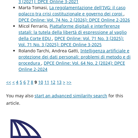
3 (2021): DPCE Online 3-2021
Marta Tomasi,
La regolamentazione dell’IVG: il caso
polacco tra crisi costituzionale e governo dei corpi
,
DPCE Online: Vol. 74 No. 2 (2026): DPCE Online 2-2026
Micol Ferrario,
Piattaforme digitali e interferenze
statali: la tutela della libertà di espressione al vaglio
della Corte EDU
,
DPCE Online: Vol. 71 No. 3 (2025):
Vol. 71 No. 3 (2025): DPCE Online 3-2025
Rolando Tarchi, Andrea Gatti,
Intelligenza artificiale e
protezione dei dati personali: problemi di metodo e di
procedura
,
DPCE Online: Vol. 64 No. 2 (2024): DPCE
Online 2-2024
<<
<
4
5
6
7
8
9
10
11
12
13
>
>>
You may also
start an advanced similarity search
for this
article.