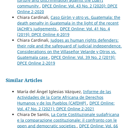
torture and discrimination against the LGBTI
community
,
DPCE Online: Vol. 43 No. 2 (2020): DPCE
Online 2-2020
Chiara Cardinali,
Caso Giròn y otro vs. Guatemala: the
death penalty in Guatemala in the light of the recent
IACHR’s judgements
,
DPCE Online: Vol. 41 No. 4
(2019): DPCE Online 4-2019
Chiara Cardinali,
Judges as human rights defenders:
their role and the safeguard of judicial independence.
Considerations on the Villaseñor Velarde y Otros vs.
Guatemala case
,
DPCE Online: Vol. 39 No. 2 (2019):
DPCE Online 2-2019
Similar Articles
María del Ángel Iglesias Vázquez,
Informe de las
Actividades de la Corte Africana de Derechos
Humanos y de los Pueblos (CAfDHP)
,
DPCE Online:
Vol. 47 No. 2 (2021): DPCE Online 2-2021
Chiara De Santis,
La Corte Costituzionale sudafricana
e la comparazione costituzionale: il confronto con le
open and democratic societies
,
DPCE Online: Vol. 66