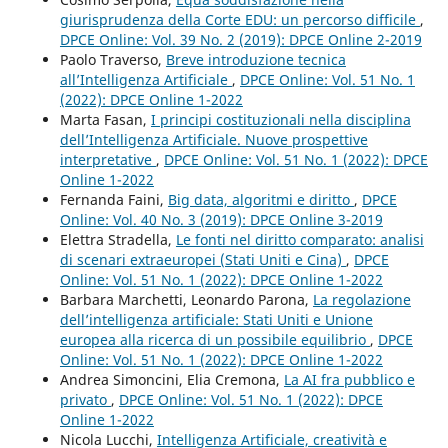
giurisprudenza della Corte EDU: un percorso difficile
,
DPCE Online: Vol. 39 No. 2 (2019): DPCE Online 2-2019
Paolo Traverso,
Breve introduzione tecnica
all’Intelligenza Artificiale
,
DPCE Online: Vol. 51 No. 1
(2022): DPCE Online 1-2022
Marta Fasan,
I principi costituzionali nella disciplina
dell’Intelligenza Artificiale. Nuove prospettive
interpretative
,
DPCE Online: Vol. 51 No. 1 (2022): DPCE
Online 1-2022
Fernanda Faini,
Big data, algoritmi e diritto
,
DPCE
Online: Vol. 40 No. 3 (2019): DPCE Online 3-2019
Elettra Stradella,
Le fonti nel diritto comparato: analisi
di scenari extraeuropei (Stati Uniti e Cina)
,
DPCE
Online: Vol. 51 No. 1 (2022): DPCE Online 1-2022
Barbara Marchetti, Leonardo Parona,
La regolazione
dell’intelligenza artificiale: Stati Uniti e Unione
europea alla ricerca di un possibile equilibrio
,
DPCE
Online: Vol. 51 No. 1 (2022): DPCE Online 1-2022
Andrea Simoncini, Elia Cremona,
La AI fra pubblico e
privato
,
DPCE Online: Vol. 51 No. 1 (2022): DPCE
Online 1-2022
Nicola Lucchi,
Intelligenza Artificiale, creatività e