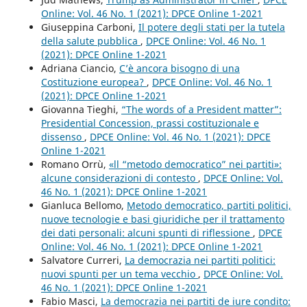
Online: Vol. 46 No. 1 (2021): DPCE Online 1-2021
Giuseppina Carboni,
Il potere degli stati per la tutela
della salute pubblica
,
DPCE Online: Vol. 46 No. 1
(2021): DPCE Online 1-2021
Adriana Ciancio,
C’è ancora bisogno di una
Costituzione europea?
,
DPCE Online: Vol. 46 No. 1
(2021): DPCE Online 1-2021
Giovanna Tieghi,
“The words of a President matter”:
Presidential Concession, prassi costituzionale e
dissenso
,
DPCE Online: Vol. 46 No. 1 (2021): DPCE
Online 1-2021
Romano Orrù,
«ll “metodo democratico” nei partiti»:
alcune considerazioni di contesto
,
DPCE Online: Vol.
46 No. 1 (2021): DPCE Online 1-2021
Gianluca Bellomo,
Metodo democratico, partiti politici,
nuove tecnologie e basi giuridiche per il trattamento
dei dati personali: alcuni spunti di riflessione
,
DPCE
Online: Vol. 46 No. 1 (2021): DPCE Online 1-2021
Salvatore Curreri,
La democrazia nei partiti politici:
nuovi spunti per un tema vecchio
,
DPCE Online: Vol.
46 No. 1 (2021): DPCE Online 1-2021
Fabio Masci,
La democrazia nei partiti de iure condito: