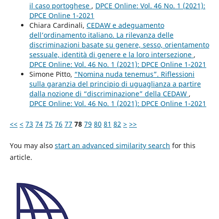
il caso portoghese
,
DPCE Online: Vol. 46 No. 1 (2021):
DPCE Online 1-2021
Chiara Cardinali,
CEDAW e adeguamento
dell’ordinamento italiano. La rilevanza delle
discriminazioni basate su genere, sesso, orientamento
sessuale, identità di genere e la loro intersezione
,
DPCE Online: Vol. 46 No. 1 (2021): DPCE Online 1-2021
Simone Pitto,
“Nomina nuda tenemus”. Riflessioni
sulla garanzia del principio di uguaglianza a partire
dalla nozione di “discriminazione” della CEDAW
,
DPCE Online: Vol. 46 No. 1 (2021): DPCE Online 1-2021
<<
<
73
74
75
76
77
78
79
80
81
82
>
>>
You may also
start an advanced similarity search
for this
article.