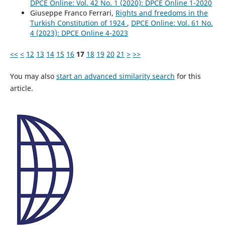
DPCE Online: Vol. 42 No. 1 (2020): DPCE Online 1-2020
Giuseppe Franco Ferrari,
Rights and freedoms in the
Turkish Constitution of 1924
,
DPCE Online: Vol. 61 No.
4 (2023): DPCE Online 4-2023
<<
<
12
13
14
15
16
17
18
19
20
21
>
>>
You may also
start an advanced similarity search
for this
article.