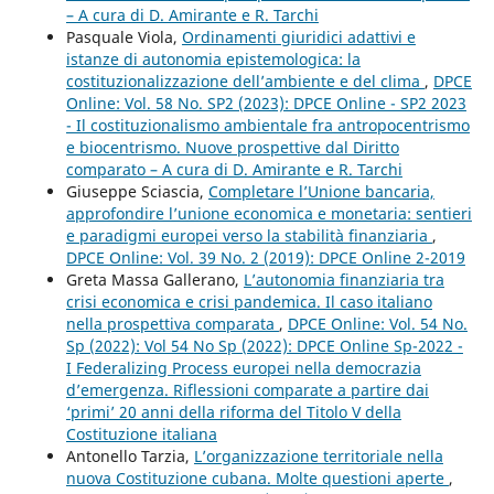
– A cura di D. Amirante e R. Tarchi
Pasquale Viola,
Ordinamenti giuridici adattivi e
istanze di autonomia epistemologica: la
costituzionalizzazione dell’ambiente e del clima
,
DPCE
Online: Vol. 58 No. SP2 (2023): DPCE Online - SP2 2023
- Il costituzionalismo ambientale fra antropocentrismo
e biocentrismo. Nuove prospettive dal Diritto
comparato – A cura di D. Amirante e R. Tarchi
Giuseppe Sciascia,
Completare l’Unione bancaria,
approfondire l’unione economica e monetaria: sentieri
e paradigmi europei verso la stabilità finanziaria
,
DPCE Online: Vol. 39 No. 2 (2019): DPCE Online 2-2019
Greta Massa Gallerano,
L’autonomia finanziaria tra
crisi economica e crisi pandemica. Il caso italiano
nella prospettiva comparata
,
DPCE Online: Vol. 54 No.
Sp (2022): Vol 54 No Sp (2022): DPCE Online Sp-2022 -
I Federalizing Process europei nella democrazia
d’emergenza. Riflessioni comparate a partire dai
‘primi’ 20 anni della riforma del Titolo V della
Costituzione italiana
Antonello Tarzia,
L’organizzazione territoriale nella
nuova Costituzione cubana. Molte questioni aperte
,