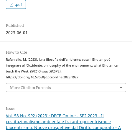
.pdf
Published
2023-06-01
How to Cite
Rafaniello, M. (2023). Una filosofia dell’ambiente: cosa il Bhutan può
insegnare all’Occidente: philosophy of the environment: what Bhutan can
teach the West.
DPCE Online
,
58
(SP2).
https://doi.org/10.57660/dpceonline.2023.1927
More Citation Formats
Issue
Vol. 58 No. SP2 (2023): DPCE Online - SP2 2023 - Il
costituzionalismo ambientale fra antropocentrismo e
biocentrismo. Nuove prospettive dal Diritto comparato – A