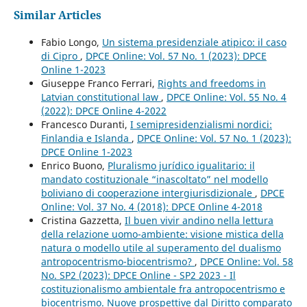
Similar Articles
Fabio Longo,
Un sistema presidenziale atipico: il caso
di Cipro
,
DPCE Online: Vol. 57 No. 1 (2023): DPCE
Online 1-2023
Giuseppe Franco Ferrari,
Rights and freedoms in
Latvian constitutional law
,
DPCE Online: Vol. 55 No. 4
(2022): DPCE Online 4-2022
Francesco Duranti,
I semipresidenzialismi nordici:
Finlandia e Islanda
,
DPCE Online: Vol. 57 No. 1 (2023):
DPCE Online 1-2023
Enrico Buono,
Pluralismo jurídico igualitario: il
mandato costituzionale “inascoltato” nel modello
boliviano di cooperazione intergiurisdizionale
,
DPCE
Online: Vol. 37 No. 4 (2018): DPCE Online 4-2018
Cristina Gazzetta,
Il buen vivir andino nella lettura
della relazione uomo-ambiente: visione mistica della
natura o modello utile al superamento del dualismo
antropocentrismo-biocentrismo?
,
DPCE Online: Vol. 58
No. SP2 (2023): DPCE Online - SP2 2023 - Il
costituzionalismo ambientale fra antropocentrismo e
biocentrismo. Nuove prospettive dal Diritto comparato