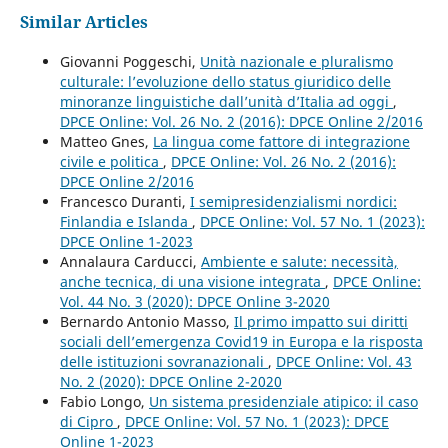
Similar Articles
Giovanni Poggeschi,
Unità nazionale e pluralismo
culturale: l’evoluzione dello status giuridico delle
minoranze linguistiche dall’unità d’Italia ad oggi
,
DPCE Online: Vol. 26 No. 2 (2016): DPCE Online 2/2016
Matteo Gnes,
La lingua come fattore di integrazione
civile e politica
,
DPCE Online: Vol. 26 No. 2 (2016):
DPCE Online 2/2016
Francesco Duranti,
I semipresidenzialismi nordici:
Finlandia e Islanda
,
DPCE Online: Vol. 57 No. 1 (2023):
DPCE Online 1-2023
Annalaura Carducci,
Ambiente e salute: necessità,
anche tecnica, di una visione integrata
,
DPCE Online:
Vol. 44 No. 3 (2020): DPCE Online 3-2020
Bernardo Antonio Masso,
Il primo impatto sui diritti
sociali dell’emergenza Covid19 in Europa e la risposta
delle istituzioni sovranazionali
,
DPCE Online: Vol. 43
No. 2 (2020): DPCE Online 2-2020
Fabio Longo,
Un sistema presidenziale atipico: il caso
di Cipro
,
DPCE Online: Vol. 57 No. 1 (2023): DPCE
Online 1-2023