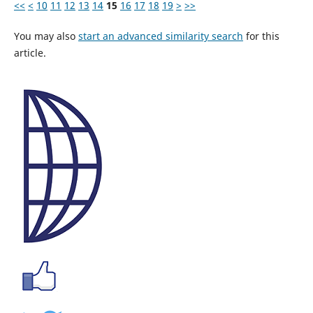
<<
<
10
11
12
13
14
15
16
17
18
19
>
>>
You may also
start an advanced similarity search
for this
article.