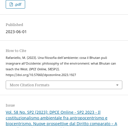
.pdf
Published
2023-06-01
How to Cite
Rafaniello, M. (2023). Una filosofia dell’ambiente: cosa il Bhutan può
insegnare all’Occidente: philosophy of the environment: what Bhutan can
teach the West.
DPCE Online
,
58
(SP2).
https://doi.org/10.57660/dpceonline.2023.1927
More Citation Formats
Issue
Vol. 58 No. SP2 (2023): DPCE Online - SP2 2023 - Il
costituzionalismo ambientale fra antropocentrismo e
biocentrismo. Nuove prospettive dal Diritto comparato – A