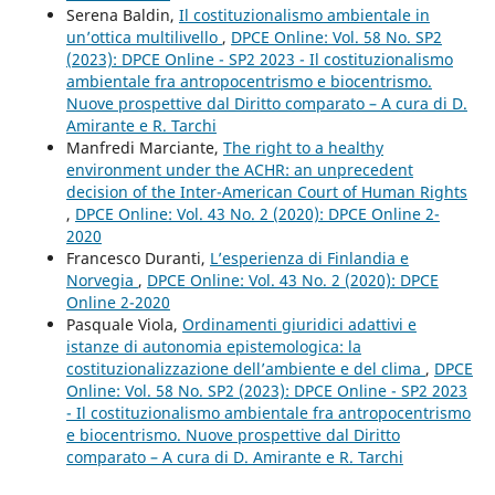
Serena Baldin,
Il costituzionalismo ambientale in
un’ottica multilivello
,
DPCE Online: Vol. 58 No. SP2
(2023): DPCE Online - SP2 2023 - Il costituzionalismo
ambientale fra antropocentrismo e biocentrismo.
Nuove prospettive dal Diritto comparato – A cura di D.
Amirante e R. Tarchi
Manfredi Marciante,
The right to a healthy
environment under the ACHR: an unprecedent
decision of the Inter-American Court of Human Rights
,
DPCE Online: Vol. 43 No. 2 (2020): DPCE Online 2-
2020
Francesco Duranti,
L’esperienza di Finlandia e
Norvegia
,
DPCE Online: Vol. 43 No. 2 (2020): DPCE
Online 2-2020
Pasquale Viola,
Ordinamenti giuridici adattivi e
istanze di autonomia epistemologica: la
costituzionalizzazione dell’ambiente e del clima
,
DPCE
Online: Vol. 58 No. SP2 (2023): DPCE Online - SP2 2023
- Il costituzionalismo ambientale fra antropocentrismo
e biocentrismo. Nuove prospettive dal Diritto
comparato – A cura di D. Amirante e R. Tarchi