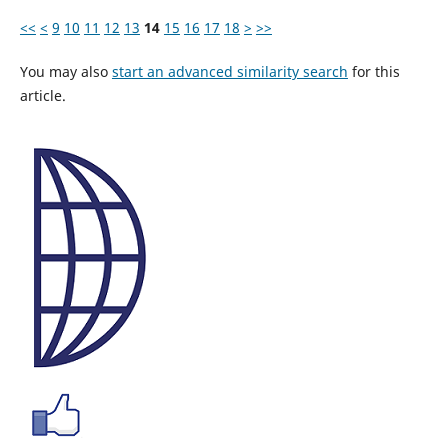
<<
<
9
10
11
12
13
14
15
16
17
18
>
>>
You may also
start an advanced similarity search
for this
article.