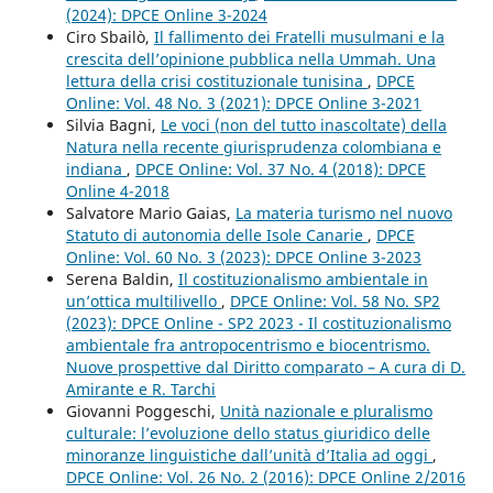
(2024): DPCE Online 3-2024
Ciro Sbailò,
Il fallimento dei Fratelli musulmani e la
crescita dell’opinione pubblica nella Ummah. Una
lettura della crisi costituzionale tunisina
,
DPCE
Online: Vol. 48 No. 3 (2021): DPCE Online 3-2021
Silvia Bagni,
Le voci (non del tutto inascoltate) della
Natura nella recente giurisprudenza colombiana e
indiana
,
DPCE Online: Vol. 37 No. 4 (2018): DPCE
Online 4-2018
Salvatore Mario Gaias,
La materia turismo nel nuovo
Statuto di autonomia delle Isole Canarie
,
DPCE
Online: Vol. 60 No. 3 (2023): DPCE Online 3-2023
Serena Baldin,
Il costituzionalismo ambientale in
un’ottica multilivello
,
DPCE Online: Vol. 58 No. SP2
(2023): DPCE Online - SP2 2023 - Il costituzionalismo
ambientale fra antropocentrismo e biocentrismo.
Nuove prospettive dal Diritto comparato – A cura di D.
Amirante e R. Tarchi
Giovanni Poggeschi,
Unità nazionale e pluralismo
culturale: l’evoluzione dello status giuridico delle
minoranze linguistiche dall’unità d’Italia ad oggi
,
DPCE Online: Vol. 26 No. 2 (2016): DPCE Online 2/2016