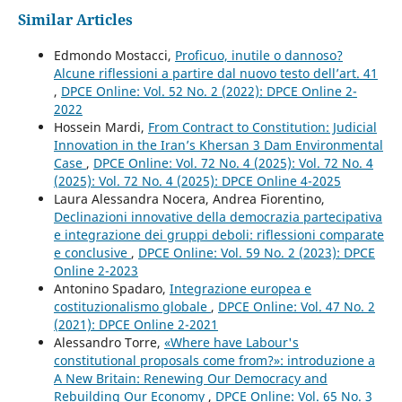
Similar Articles
Edmondo Mostacci,
Proficuo, inutile o dannoso?
Alcune riflessioni a partire dal nuovo testo dell’art. 41
,
DPCE Online: Vol. 52 No. 2 (2022): DPCE Online 2-
2022
Hossein Mardi,
From Contract to Constitution: Judicial
Innovation in the Iran’s Khersan 3 Dam Environmental
Case
,
DPCE Online: Vol. 72 No. 4 (2025): Vol. 72 No. 4
(2025): Vol. 72 No. 4 (2025): DPCE Online 4-2025
Laura Alessandra Nocera, Andrea Fiorentino,
Declinazioni innovative della democrazia partecipativa
e integrazione dei gruppi deboli: riflessioni comparate
e conclusive
,
DPCE Online: Vol. 59 No. 2 (2023): DPCE
Online 2-2023
Antonino Spadaro,
Integrazione europea e
costituzionalismo globale
,
DPCE Online: Vol. 47 No. 2
(2021): DPCE Online 2-2021
Alessandro Torre,
«Where have Labour's
constitutional proposals come from?»: introduzione a
A New Britain: Renewing Our Democracy and
Rebuilding Our Economy
,
DPCE Online: Vol. 65 No. 3