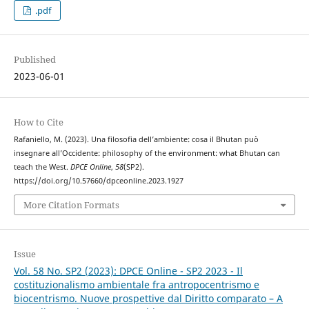
.pdf
Published
2023-06-01
How to Cite
Rafaniello, M. (2023). Una filosofia dell’ambiente: cosa il Bhutan può
insegnare all’Occidente: philosophy of the environment: what Bhutan can
teach the West.
DPCE Online
,
58
(SP2).
https://doi.org/10.57660/dpceonline.2023.1927
More Citation Formats
Issue
Vol. 58 No. SP2 (2023): DPCE Online - SP2 2023 - Il
costituzionalismo ambientale fra antropocentrismo e
biocentrismo. Nuove prospettive dal Diritto comparato – A