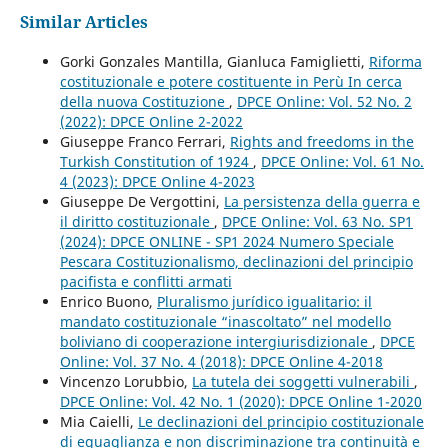
Similar Articles
Gorki Gonzales Mantilla, Gianluca Famiglietti,
Riforma
costituzionale e potere costituente in Perù In cerca
della nuova Costituzione
,
DPCE Online: Vol. 52 No. 2
(2022): DPCE Online 2-2022
Giuseppe Franco Ferrari,
Rights and freedoms in the
Turkish Constitution of 1924
,
DPCE Online: Vol. 61 No.
4 (2023): DPCE Online 4-2023
Giuseppe De Vergottini,
La persistenza della guerra e
il diritto costituzionale
,
DPCE Online: Vol. 63 No. SP1
(2024): DPCE ONLINE - SP1 2024 Numero Speciale
Pescara Costituzionalismo, declinazioni del principio
pacifista e conflitti armati
Enrico Buono,
Pluralismo jurídico igualitario: il
mandato costituzionale “inascoltato” nel modello
boliviano di cooperazione intergiurisdizionale
,
DPCE
Online: Vol. 37 No. 4 (2018): DPCE Online 4-2018
Vincenzo Lorubbio,
La tutela dei soggetti vulnerabili
,
DPCE Online: Vol. 42 No. 1 (2020): DPCE Online 1-2020
Mia Caielli,
Le declinazioni del principio costituzionale
di eguaglianza e non discriminazione tra continuità e