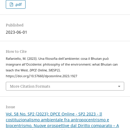
.pdf
Published
2023-06-01
How to Cite
Rafaniello, M. (2023). Una filosofia dell’ambiente: cosa il Bhutan può
insegnare all’Occidente: philosophy of the environment: what Bhutan can
teach the West.
DPCE Online
,
58
(SP2).
https://doi.org/10.57660/dpceonline.2023.1927
More Citation Formats
Issue
Vol. 58 No. SP2 (2023): DPCE Online - SP2 2023 - Il
costituzionalismo ambientale fra antropocentrismo e
biocentrismo. Nuove prospettive dal Diritto comparato – A