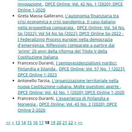
innovazione
,
DPCE Online: Vol. 42 No. 1 (2020): DPCE
Online 1-2020
Greta Massa Gallerano,
L’autonomia finanziaria tra
crisi economica e crisi pandemica. Il caso italiano
nella prospettiva comparata
,
DPCE Online: Vol. 54 No.
Sp (2022): Vol 54 No Sp (2022): DPCE Online Sp-2022 -
I Federalizing Process europei nella democrazia
d’emergenza. Riflessioni comparate a partire dai
‘primi’ 20 anni della riforma del Titolo V della
Costituzione italiana
Francesco Duranti,
I semipresidenzialismi nordici:
Finlandia e Islanda
,
DPCE Online: Vol. 57 No. 1 (2023):
DPCE Online 1-2023
Antonello Tarzia,
L’organizzazione territoriale nella
nuova Costituzione cubana. Molte questioni aperte
,
DPCE Online: Vol. 42 No. 1 (2020): DPCE Online 1-2020
Francesco Duranti,
L’esperienza di Finlandia e
Norvegia
,
DPCE Online: Vol. 43 No. 2 (2020): DPCE
Online 2-2020
<<
<
13
14
15
16
17
18
19
20
21
22
>
>>