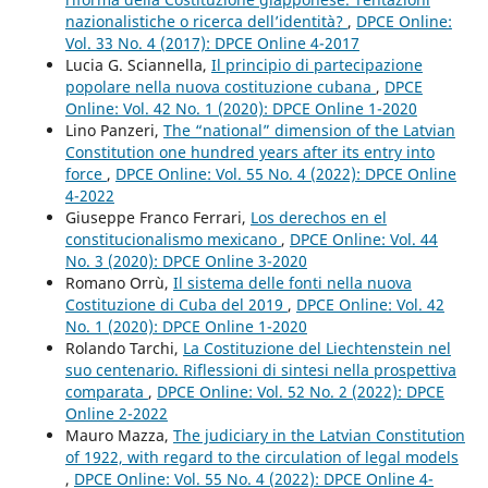
nazionalistiche o ricerca dell’identità?
,
DPCE Online:
Vol. 33 No. 4 (2017): DPCE Online 4-2017
Lucia G. Sciannella,
Il principio di partecipazione
popolare nella nuova costituzione cubana
,
DPCE
Online: Vol. 42 No. 1 (2020): DPCE Online 1-2020
Lino Panzeri,
The “national” dimension of the Latvian
Constitution one hundred years after its entry into
force
,
DPCE Online: Vol. 55 No. 4 (2022): DPCE Online
4-2022
Giuseppe Franco Ferrari,
Los derechos en el
constitucionalismo mexicano
,
DPCE Online: Vol. 44
No. 3 (2020): DPCE Online 3-2020
Romano Orrù,
Il sistema delle fonti nella nuova
Costituzione di Cuba del 2019
,
DPCE Online: Vol. 42
No. 1 (2020): DPCE Online 1-2020
Rolando Tarchi,
La Costituzione del Liechtenstein nel
suo centenario. Riflessioni di sintesi nella prospettiva
comparata
,
DPCE Online: Vol. 52 No. 2 (2022): DPCE
Online 2-2022
Mauro Mazza,
The judiciary in the Latvian Constitution
of 1922, with regard to the circulation of legal models
,
DPCE Online: Vol. 55 No. 4 (2022): DPCE Online 4-