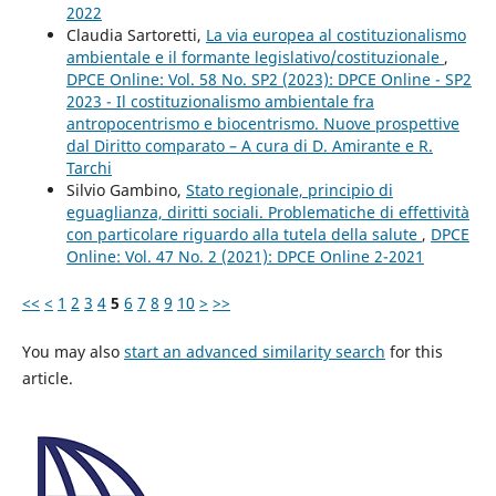
2022
Claudia Sartoretti,
La via europea al costituzionalismo
ambientale e il formante legislativo/costituzionale
,
DPCE Online: Vol. 58 No. SP2 (2023): DPCE Online - SP2
2023 - Il costituzionalismo ambientale fra
antropocentrismo e biocentrismo. Nuove prospettive
dal Diritto comparato – A cura di D. Amirante e R.
Tarchi
Silvio Gambino,
Stato regionale, principio di
eguaglianza, diritti sociali. Problematiche di effettività
con particolare riguardo alla tutela della salute
,
DPCE
Online: Vol. 47 No. 2 (2021): DPCE Online 2-2021
<<
<
1
2
3
4
5
6
7
8
9
10
>
>>
You may also
start an advanced similarity search
for this
article.