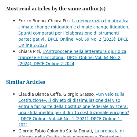
Most read articles by the same author(s)
Enrico Buono, Chiara Pizi,
La democrazia climatica tra
climate change mitigation e climate change litigation.
Spunti comparati per l’elaborazione di strumenti
partecipativi
,
DPCE Online: Vol. 59 No. 2 (2023): DPCE
Online 2-2023
Chiara Pizi,
L’Antropocene nella letteratura giuridica
francese e francofona
,
DPCE Online: Vol. 64 No. 2
(2024): DPCE Online 2-2024
Similar Articles
Claudia Bianca Ceffa, Giorgio Grasso,
«Un velo sulla
Costituzione». Il divieto di dissimulazione del viso
entra a far parte della Costituzione federale Svizzera:
una sfida inedita per il diritto costituzionale europeo?
,
DPCE Online: Vol. 46 No. 1 (2021): DPCE Online 1-
2021
Giorgio Fabio Colombo Stella Donati,
La proposta di
riforma della Costituzione giapponese. Tentazioni