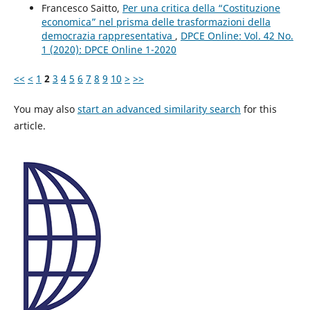
Francesco Saitto,
Per una critica della “Costituzione
economica” nel prisma delle trasformazioni della
democrazia rappresentativa
,
DPCE Online: Vol. 42 No.
1 (2020): DPCE Online 1-2020
<<
<
1
2
3
4
5
6
7
8
9
10
>
>>
You may also
start an advanced similarity search
for this
article.