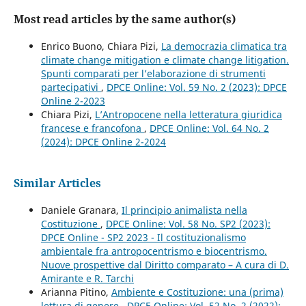
Most read articles by the same author(s)
Enrico Buono, Chiara Pizi,
La democrazia climatica tra
climate change mitigation e climate change litigation.
Spunti comparati per l’elaborazione di strumenti
partecipativi
,
DPCE Online: Vol. 59 No. 2 (2023): DPCE
Online 2-2023
Chiara Pizi,
L’Antropocene nella letteratura giuridica
francese e francofona
,
DPCE Online: Vol. 64 No. 2
(2024): DPCE Online 2-2024
Similar Articles
Daniele Granara,
Il principio animalista nella
Costituzione
,
DPCE Online: Vol. 58 No. SP2 (2023):
DPCE Online - SP2 2023 - Il costituzionalismo
ambientale fra antropocentrismo e biocentrismo.
Nuove prospettive dal Diritto comparato – A cura di D.
Amirante e R. Tarchi
Arianna Pitino,
Ambiente e Costituzione: una (prima)
lettura di genere
,
DPCE Online: Vol. 52 No. 2 (2022):