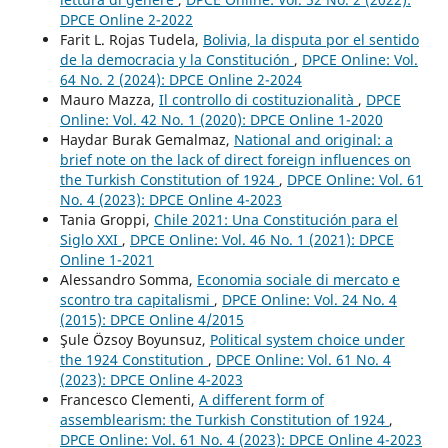
DPCE Online 2-2022
Farit L. Rojas Tudela,
Bolivia, la disputa por el sentido
de la democracia y la Constitución
,
DPCE Online: Vol.
64 No. 2 (2024): DPCE Online 2-2024
Mauro Mazza,
Il controllo di costituzionalità
,
DPCE
Online: Vol. 42 No. 1 (2020): DPCE Online 1-2020
Haydar Burak Gemalmaz,
National and original: a
brief note on the lack of direct foreign influences on
the Turkish Constitution of 1924
,
DPCE Online: Vol. 61
No. 4 (2023): DPCE Online 4-2023
Tania Groppi,
Chile 2021: Una Constitución para el
Siglo XXI
,
DPCE Online: Vol. 46 No. 1 (2021): DPCE
Online 1-2021
Alessandro Somma,
Economia sociale di mercato e
scontro tra capitalismi
,
DPCE Online: Vol. 24 No. 4
(2015): DPCE Online 4/2015
Şule Özsoy Boyunsuz,
Political system choice under
the 1924 Constitution
,
DPCE Online: Vol. 61 No. 4
(2023): DPCE Online 4-2023
Francesco Clementi,
A different form of
assemblearism: the Turkish Constitution of 1924
,
DPCE Online: Vol. 61 No. 4 (2023): DPCE Online 4-2023