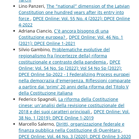
Lino Panzeri,
The “national” dimension of the Latvian
Constitution one hundred years after its entry into
force
,
DPCE Online: Vol. 55 No. 4 (2022): DPCE Online
4-2022
Adriana Ciancio,
C’è ancora bisogno di una
Costituzione europea?
,
DPCE Online: Vol. 46 No. 1
(2021): DPCE Online 1-2021
Silvio Gambino,
Problematiche evolutive del
regionalismo fra (incertezze della) riforma
costituzionale e contrasto della pandemia
,
DPCE
Online: Vol. 54 No. Sp (2022): Vol 54 No Sp (2022):
DPCE Online Sp-2022 - I Federalizing Process europei
nella democrazia d’emergenza. Riflessioni comparate
a partire dai ‘primi’ 20 anni della riforma del Titolo V
della Costituzione italiana
Federico Spagnoli,
La riforma della Costituzione
cinese: un’analisi della revisione costituzionale del
2018 e dei suoi caratteri principali
,
DPCE Online: Vol.
38 No. 1 (2019): DPCE Online 1-2019
Marcello Salerno,
Diritti, organizzazione federale e
finanza pubblica nella Costituzione di Querètaro
,
DPCE Online: Vol. 44 No. 3 (2020): DPCE Online 3-2020