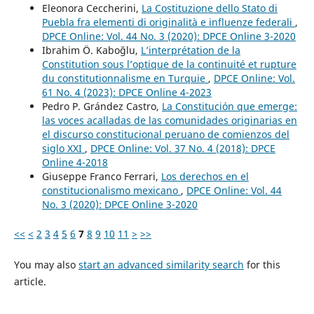
Eleonora Ceccherini,
La Costituzione dello Stato di
Puebla fra elementi di originalità e influenze federali
,
DPCE Online: Vol. 44 No. 3 (2020): DPCE Online 3-2020
Ibrahim Ö. Kaboğlu,
L’interprétation de la
Constitution sous l’optique de la continuité et rupture
du constitutionnalisme en Turquie
,
DPCE Online: Vol.
61 No. 4 (2023): DPCE Online 4-2023
Pedro P. Grández Castro,
La Constitución que emerge:
las voces acalladas de las comunidades originarias en
el discurso constitucional peruano de comienzos del
siglo XXI
,
DPCE Online: Vol. 37 No. 4 (2018): DPCE
Online 4-2018
Giuseppe Franco Ferrari,
Los derechos en el
constitucionalismo mexicano
,
DPCE Online: Vol. 44
No. 3 (2020): DPCE Online 3-2020
<<
<
2
3
4
5
6
7
8
9
10
11
>
>>
You may also
start an advanced similarity search
for this
article.