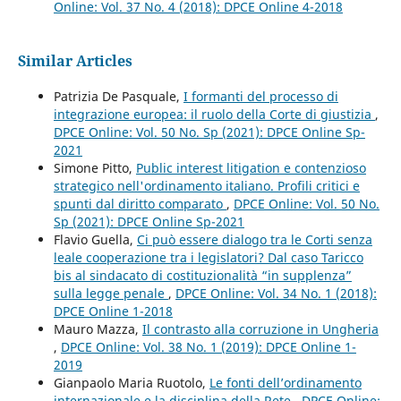
Online: Vol. 37 No. 4 (2018): DPCE Online 4-2018
Similar Articles
Patrizia De Pasquale,
I formanti del processo di
integrazione europea: il ruolo della Corte di giustizia
,
DPCE Online: Vol. 50 No. Sp (2021): DPCE Online Sp-
2021
Simone Pitto,
Public interest litigation e contenzioso
strategico nell'ordinamento italiano. Profili critici e
spunti dal diritto comparato
,
DPCE Online: Vol. 50 No.
Sp (2021): DPCE Online Sp-2021
Flavio Guella,
Ci può essere dialogo tra le Corti senza
leale cooperazione tra i legislatori? Dal caso Taricco
bis al sindacato di costituzionalità “in supplenza”
sulla legge penale
,
DPCE Online: Vol. 34 No. 1 (2018):
DPCE Online 1-2018
Mauro Mazza,
Il contrasto alla corruzione in Ungheria
,
DPCE Online: Vol. 38 No. 1 (2019): DPCE Online 1-
2019
Gianpaolo Maria Ruotolo,
Le fonti dell’ordinamento
internazionale e la disciplina della Rete
,
DPCE Online: