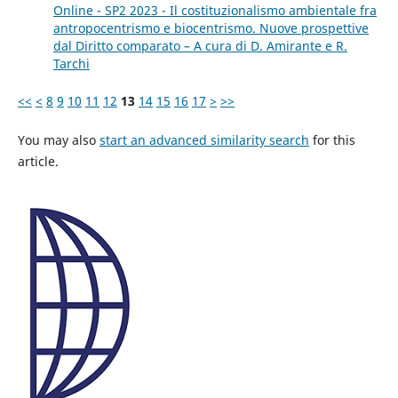
Online - SP2 2023 - Il costituzionalismo ambientale fra
antropocentrismo e biocentrismo. Nuove prospettive
dal Diritto comparato – A cura di D. Amirante e R.
Tarchi
<<
<
8
9
10
11
12
13
14
15
16
17
>
>>
You may also
start an advanced similarity search
for this
article.