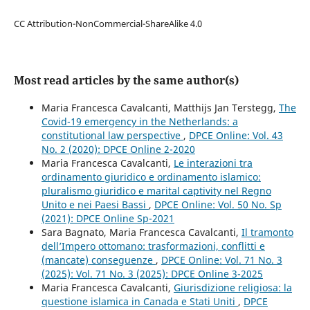
CC Attribution-NonCommercial-ShareAlike 4.0
Most read articles by the same author(s)
Maria Francesca Cavalcanti, Matthijs Jan Terstegg,
The
Covid-19 emergency in the Netherlands: a
constitutional law perspective
,
DPCE Online: Vol. 43
No. 2 (2020): DPCE Online 2-2020
Maria Francesca Cavalcanti,
Le interazioni tra
ordinamento giuridico e ordinamento islamico:
pluralismo giuridico e marital captivity nel Regno
Unito e nei Paesi Bassi
,
DPCE Online: Vol. 50 No. Sp
(2021): DPCE Online Sp-2021
Sara Bagnato, Maria Francesca Cavalcanti,
Il tramonto
dell’Impero ottomano: trasformazioni, conflitti e
(mancate) conseguenze
,
DPCE Online: Vol. 71 No. 3
(2025): Vol. 71 No. 3 (2025): DPCE Online 3-2025
Maria Francesca Cavalcanti,
Giurisdizione religiosa: la
questione islamica in Canada e Stati Uniti
,
DPCE