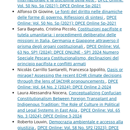
Vol. 50 No. Sp (2021): DPCE Online Sp-2021
Alfonso Di Giovine,
Le fonti del diritto nelle dinamiche
delle forme di governo. Riflessioni di sintesi
,
DPCE
Online: Vol. 50 No. Sp (2021): DPCE Online Sp-2021
Sara Bagnato, Cristina Piccolo,
Costituzioni pacifiste e
tutela umanitaria: i procedimenti deliberativi delle
missioni in Italia, Germania e Giappone attraverso il
prisma degli organi costituzionali
,
DPCE Online: Vol.
63 No. SP1 (2024): DPCE ONLINE - SP1 2024 Numero
Speciale Pescara Costituzionalismo, declinazioni del
principio pacifista e conflitti armati
Nicolás Carrillo Santarelli, Francesca Ippolito,
Oasis or
mirage? Assessing the recent ECHR climate decisions
through the lens of IACtHR pronouncements
,
DPCE
Online: Vol. 64 No. 2 (2024): DPCE Online 2-2024
Laura Alessandra Nocera,
Conceptualizing Confucian
Constitutionalism Between Foreign Transplant and
Indigenous Tradition: The Role of Culture in Political
and Legal Systems in East Asia
,
DPCE Online: Vol. 65
No. 3 (2024): DPCE Online 3-2024
Roberto Louvin,
Democrazia ambientale e accesso alla
giustizia
,
DPCE Online: Vol. 58 No. SP2 (2023): DPCE