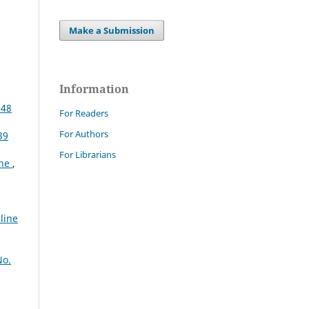
Make a Submission
Information
 48
For Readers
For Authors
39
For Librarians
one
,
line
No.