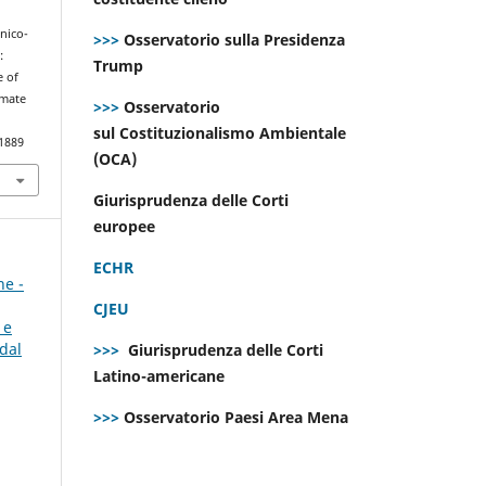
cnico-
>>>
Osservatorio sulla Presidenza
:
Trump
e of
imate
>>>
Osservatorio
sul Costituzionalismo Ambientale
.1889
(OCA)
Giurisprudenza delle Corti
europee
ECHR
ne -
CJEU
 e
dal
>>>
Giurisprudenza delle Corti
Latino-americane
>>>
Osservatorio Paesi Area Mena