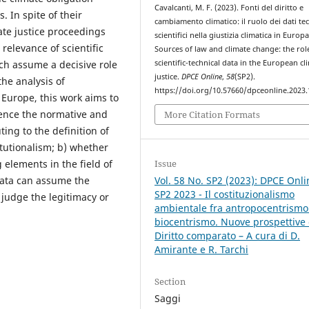
Cavalcanti, M. F. (2023). Fonti del diritto e
 In spite of their
cambiamento climatico: il ruolo dei dati te
ate justice proceedings
scientifici nella giustizia climatica in Europa
 relevance of scientific
Sources of law and climate change: the rol
ch assume a decisive role
scientific-technical data in the European cl
justice.
DPCE Online
,
58
(SP2).
the analysis of
https://doi.org/10.57660/dpceonline.2023
n Europe, this work aims to
uence the normative and
More Citation Formats
ting to the definition of
tutionalism; b) whether
 elements in the field of
Issue
 data can assume the
Vol. 58 No. SP2 (2023): DPCE Onli
SP2 2023 - Il costituzionalismo
 judge the legitimacy or
ambientale fra antropocentrismo
biocentrismo. Nuove prospettive 
Diritto comparato – A cura di D.
Amirante e R. Tarchi
Section
Saggi