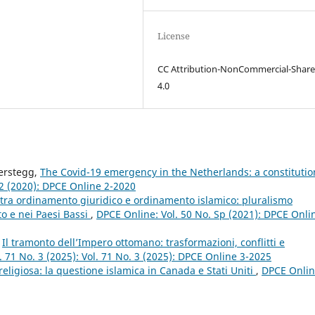
License
CC Attribution-NonCommercial-Share
4.0
Terstegg,
The Covid-19 emergency in the Netherlands: a constitutio
 2 (2020): DPCE Online 2-2020
i tra ordinamento giuridico e ordinamento islamico: pluralismo
to e nei Paesi Bassi
,
DPCE Online: Vol. 50 No. Sp (2021): DPCE Onli
,
Il tramonto dell’Impero ottomano: trasformazioni, conflitti e
. 71 No. 3 (2025): Vol. 71 No. 3 (2025): DPCE Online 3-2025
religiosa: la questione islamica in Canada e Stati Uniti
,
DPCE Onlin