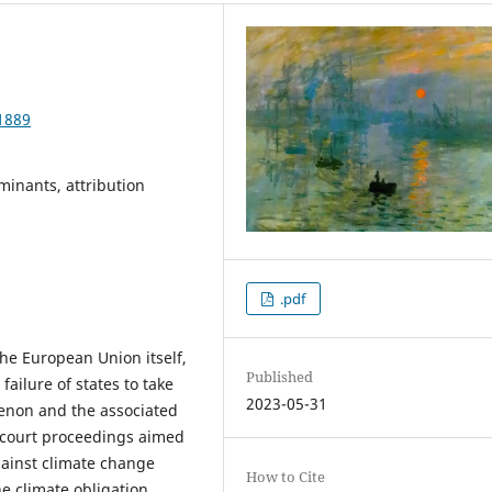
1889
rminants, attribution
.pdf
he European Union itself,
Published
ailure of states to take
2023-05-31
enon and the associated
f court proceedings aimed
gainst climate change
How to Cite
he climate obligation