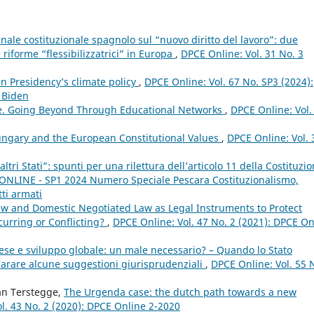
nale costituzionale spagnolo sul “nuovo diritto del lavoro”: due
e riforme “flessibilizzatrici” in Europa
,
DPCE Online: Vol. 31 No. 3
n Presidency’s climate policy
,
DPCE Online: Vol. 67 No. SP3 (2024):
 Biden
e. Going Beyond Through Educational Networks
,
DPCE Online: Vol.
ngary and the European Constitutional Values
,
DPCE Online: Vol. 
altri Stati”: spunti per una rilettura dell’articolo 11 della Costituzi
E ONLINE - SP1 2024 Numero Speciale Pescara Costituzionalismo,
tti armati
aw and Domestic Negotiated Law as Legal Instruments to Protect
urring or Conflicting?
,
DPCE Online: Vol. 47 No. 2 (2021): DPCE On
se e sviluppo globale: un male necessario? – Quando lo Stato
mparare alcune suggestioni giurisprudenziali
,
DPCE Online: Vol. 55 
Jan Terstegge,
The Urgenda case: the dutch path towards a new
l. 43 No. 2 (2020): DPCE Online 2-2020