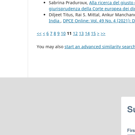
Sabrina Praduroux,
Alla ricerca del giusto 
giurisprudenza della Corte europea dei di
Diljeet Titus, Rai S. Mittal, Ankur Mancha
India
,
DPCE Online: Vol. 49 No. 4 (2021):
<<
<
6
7
8
9
10
11
12
13
14
15
>
>>
You may also
start an advanced similarity searc