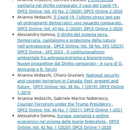
sanitaria nel diritto comparato: il caso del Covid-19
,
DPCE Online: Vol. 43 No. 2 (2020): DPCE Online 2-2020
Arianna Vedaschi,
Il Covid-19, l’ultimo stress test per
gli ordinamenti democratici: uno sguardo comparato
,
DPCE Online: Vol. 43 No. 2 (2020): DPCE Online 2-2020
Alessandro Somma,
Il diritto del sistema terra.
Democrazia, capitalismo e protezione della natura
nell’antropocene
,
DPCE Online: Vol. 58 No. SP2 (2023):
DPCE Online - SP2 2023 - Il costituzionalismo
ambientale fra antropocentrismo e biocentrismo.
Nuove prospettive dal Diritto comparato – A cura di D.
Amirante e R. Tarchi
Arianna Vedaschi, Chiara Graziani,
National security
and counter-terrorism in Canada: Past, present and
future
,
DPCE Online: Vol. 38 No. 1 (2019): DPCE Online
1-2019
Arianna Vedaschi, Gabriele Marino Noberasco,
Counter-Terrorism under the Trump Presidency
,
DPCE Online: Vol. 46 No. 1 (2021): DPCE Online 1-2021
Alessandro Somma,
Europa, sovranità e ordine
economico nel prisma delle teorie federaliste
,
DPCE
Online: Vol. 42 No. 1 (2020): DPCE Online 1-2020