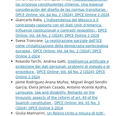
los procesos constituyentes chilenos. Una especial
consideración del diseño de las normas transitorias
,
DPCE Online: Vol. 64 No. 2 (2024): DPCE Online 2-2024
Giancarlo Rolla,
L’indipendenza del Messico e il
contrastato rapporto con gli Stati Uniti d’America.
Influenze costituzionali e contrasti geopolitici
,
DPCE
Online: Vol. 64 No. 2 (2024): DPCE Online 2-2024
Sveva Troncone,
La registrazione parziale dell’ICE
come cristallizzazione della democrazia partecipativa
europea
,
DPCE Online: Vol. 64 No. 2 (2024): DPCE
Online 2-2024
Rolando Tarchi, Andrea Gatti,
Intelligenza artificiale e
protezione dei dati personali: problemi di metodo e di
procedura
,
DPCE Online: Vol. 64 No. 2 (2024): DPCE
Online 2-2024
Jaime Rodríguez-Arana Muñoz, Miguel Ángel Sendín
García, Elvira Jensen Casado, Antonio Vicente Azofra,
Language, law and disability. Remarks on the
linguistic aspects of the reform of art. 49 of the
Spanish constitution
,
DPCE Online: Vol. 65 No. 3
(2024): DPCE Online 3-2024
Giulia Mannarini,
Un Regno Unito a misura di tutti
,