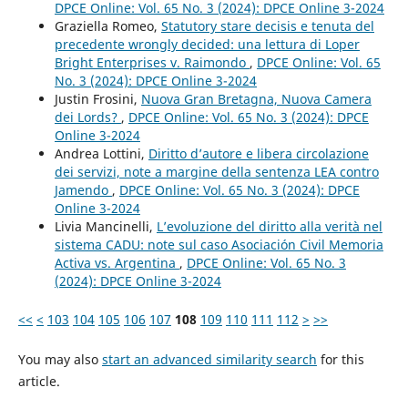
DPCE Online: Vol. 65 No. 3 (2024): DPCE Online 3-2024
Graziella Romeo,
Statutory stare decisis e tenuta del
precedente wrongly decided: una lettura di Loper
Bright Enterprises v. Raimondo
,
DPCE Online: Vol. 65
No. 3 (2024): DPCE Online 3-2024
Justin Frosini,
Nuova Gran Bretagna, Nuova Camera
dei Lords?
,
DPCE Online: Vol. 65 No. 3 (2024): DPCE
Online 3-2024
Andrea Lottini,
Diritto d’autore e libera circolazione
dei servizi, note a margine della sentenza LEA contro
Jamendo
,
DPCE Online: Vol. 65 No. 3 (2024): DPCE
Online 3-2024
Livia Mancinelli,
L’evoluzione del diritto alla verità nel
sistema CADU: note sul caso Asociación Civil Memoria
Activa vs. Argentina
,
DPCE Online: Vol. 65 No. 3
(2024): DPCE Online 3-2024
<<
<
103
104
105
106
107
108
109
110
111
112
>
>>
You may also
start an advanced similarity search
for this
article.