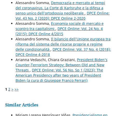
Alessandro Somma,
Democrazia e mercato ai tempi
del coronavirus. La Corte di Karlsruhe e la difesa a
senso unico dell’ortodossia neoliberale
,
DPCE Online:
Vol. 43 No. 2 (2020): DPCE Online 2-2020
Alessandro Somma,
Economia sociale di mercato e
scontro tra capitalismi
,
DPCE Online: Vol. 24 No. 4
(2015): DPCE Online 4/2015
Alessandro Somma,
Il bilancio dell’Unione europea tra
riforma del sistema delle risorse proprie e regime
delle condizionalità
,
DPCE Online: Vol. 37 No. 4 (2018):
DPCE Online 4-2018
Arianna Vedaschi, Chiara Graziani,
President Biden’s
Counter-Terrorism Strategy: Between Old and New
Threats
,
DPCE Online: Vol. 56 No. Sp 1 (2023): The
American Presidency after two years of President
Biden (a cura di Giuseppe Franco Ferrari)
1
2
>
>>
Similar Articles
Miriam Lorena Henríquez Viñas,
Presidencialismo en