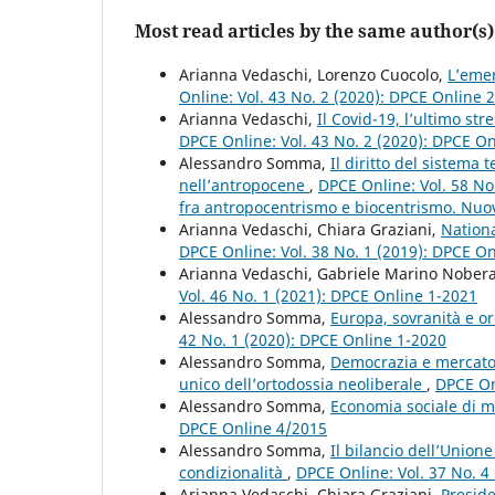
Most read articles by the same author(s)
Arianna Vedaschi, Lorenzo Cuocolo,
L’emer
Online: Vol. 43 No. 2 (2020): DPCE Online 
Arianna Vedaschi,
Il Covid-19, l’ultimo s
DPCE Online: Vol. 43 No. 2 (2020): DPCE O
Alessandro Somma,
Il diritto del sistema
nell’antropocene
,
DPCE Online: Vol. 58 No
fra antropocentrismo e biocentrismo. Nuove
Arianna Vedaschi, Chiara Graziani,
Nationa
DPCE Online: Vol. 38 No. 1 (2019): DPCE O
Arianna Vedaschi, Gabriele Marino Nober
Vol. 46 No. 1 (2021): DPCE Online 1-2021
Alessandro Somma,
Europa, sovranità e o
42 No. 1 (2020): DPCE Online 1-2020
Alessandro Somma,
Democrazia e mercato a
unico dell’ortodossia neoliberale
,
DPCE On
Alessandro Somma,
Economia sociale di m
DPCE Online 4/2015
Alessandro Somma,
Il bilancio dell’Union
condizionalità
,
DPCE Online: Vol. 37 No. 4
Arianna Vedaschi, Chiara Graziani,
Presid