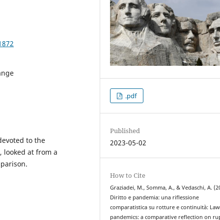
1872
ange
.pdf
Published
evoted to the
2023-05-02
 looked at from a
mparison.
How to Cite
Graziadei, M., Somma, A., & Vedaschi, A. (2
Diritto e pandemia: una riflessione
comparatistica su rotture e continuità: La
pandemics: a comparative reflection on ru