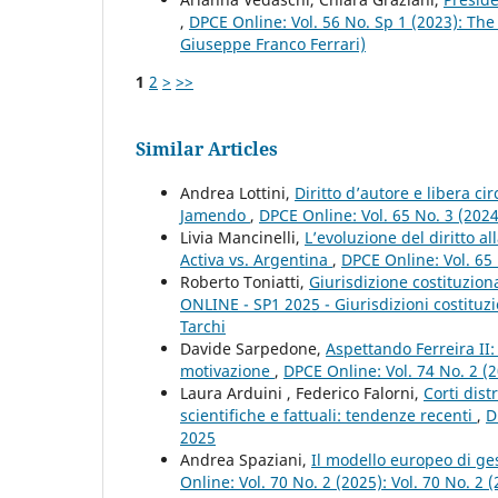
,
DPCE Online: Vol. 56 No. Sp 1 (2023): The
Giuseppe Franco Ferrari)
1
2
>
>>
Similar Articles
Andrea Lottini,
Diritto d’autore e libera c
Jamendo
,
DPCE Online: Vol. 65 No. 3 (202
Livia Mancinelli,
L’evoluzione del diritto a
Activa vs. Argentina
,
DPCE Online: Vol. 65
Roberto Toniatti,
Giurisdizione costituziona
ONLINE - SP1 2025 - Giurisdizioni costituzio
Tarchi
Davide Sarpedone,
Aspettando Ferreira II:
motivazione
,
DPCE Online: Vol. 74 No. 2 (
Laura Arduini , Federico Falorni,
Corti dist
scientifiche e fattuali: tendenze recenti
,
D
2025
Andrea Spaziani,
Il modello europeo di gest
Online: Vol. 70 No. 2 (2025): Vol. 70 No. 2