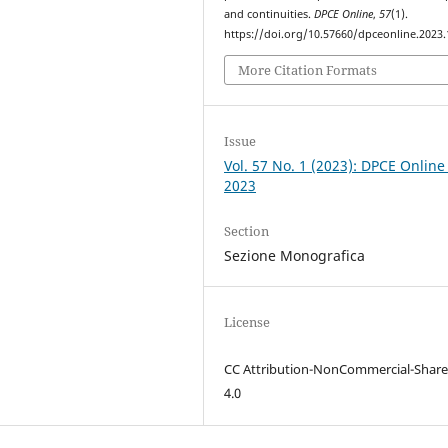
and continuities.
DPCE Online
,
57
(1).
https://doi.org/10.57660/dpceonline.2023
More Citation Formats
Issue
Vol. 57 No. 1 (2023): DPCE Online
2023
Section
Sezione Monografica
License
CC Attribution-NonCommercial-Share
4.0