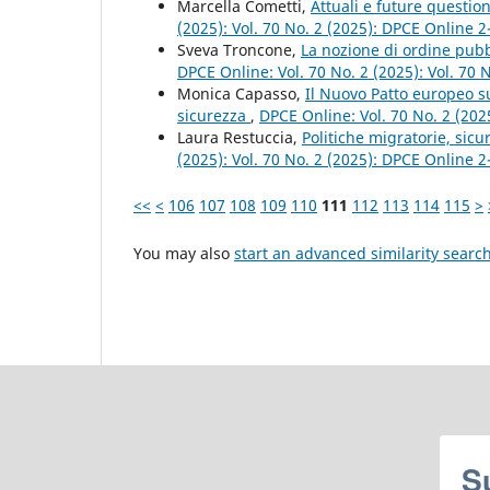
Marcella Cometti,
Attuali e future question
(2025): Vol. 70 No. 2 (2025): DPCE Online 
Sveva Troncone,
La nozione di ordine pubbl
DPCE Online: Vol. 70 No. 2 (2025): Vol. 70
Monica Capasso,
Il Nuovo Patto europeo sul
sicurezza
,
DPCE Online: Vol. 70 No. 2 (202
Laura Restuccia,
Politiche migratorie, sicur
(2025): Vol. 70 No. 2 (2025): DPCE Online 
<<
<
106
107
108
109
110
111
112
113
114
115
>
You may also
start an advanced similarity searc