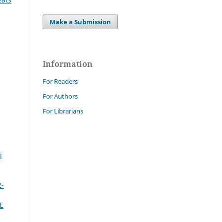
Make a Submission
Information
For Readers
For Authors
For Librarians
i
2-
E