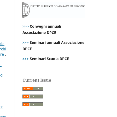
>>>
Convegni annuali
Associazione DPCE
>>>
Seminari annuali Associazione
ale
DPCE
rchi
ure
,
>>>
Seminari Scuola DPCE
:
ol.
Current Issue
le
eats