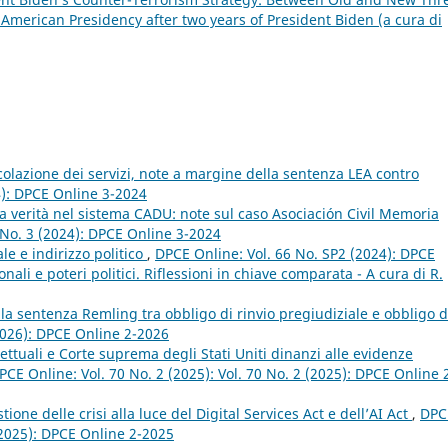
 American Presidency after two years of President Biden (a cura di
ircolazione dei servizi, note a margine della sentenza LEA contro
4): DPCE Online 3-2024
lla verità nel sistema CADU: note sul caso Asociación Civil Memoria
 No. 3 (2024): DPCE Online 3-2024
le e indirizzo politico
,
DPCE Online: Vol. 66 No. SP2 (2024): DPCE
nali e poteri politici. Riflessioni in chiave comparata - A cura di R.
 la sentenza Remling tra obbligo di rinvio pregiudiziale e obbligo d
2026): DPCE Online 2-2026
rettuali e Corte suprema degli Stati Uniti dinanzi alle evidenze
PCE Online: Vol. 70 No. 2 (2025): Vol. 70 No. 2 (2025): DPCE Online 
ione delle crisi alla luce del Digital Services Act e dell’AI Act
,
DPC
 (2025): DPCE Online 2-2025