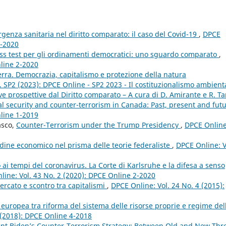
genza sanitaria nel diritto comparato: il caso del Covid-19
,
DPCE
2-2020
tress test per gli ordinamenti democratici: uno sguardo comparato
,
nline 2-2020
 terra. Democrazia, capitalismo e protezione della natura
. SP2 (2023): DPCE Online - SP2 2023 - Il costituzionalismo ambient
 prospettive dal Diritto comparato – A cura di D. Amirante e R. Ta
l security and counter-terrorism in Canada: Past, present and fut
nline 1-2019
asco,
Counter-Terrorism under the Trump Presidency
,
DPCE Online
rdine economico nel prisma delle teorie federaliste
,
DPCE Online: V
i tempi del coronavirus. La Corte di Karlsruhe e la difesa a senso
line: Vol. 43 No. 2 (2020): DPCE Online 2-2020
ercato e scontro tra capitalismi
,
DPCE Online: Vol. 24 No. 4 (2015):
e europea tra riforma del sistema delle risorse proprie e regime del
 (2018): DPCE Online 4-2018
ent Biden’s Counter-Terrorism Strategy: Between Old and New Thr