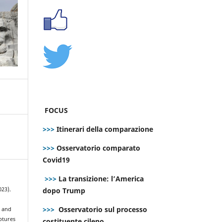
FOCUS
>>>
Itinerari della comparazione
>>>
Osservatorio comparato
Covid19
>>>
La transizione: l’America
dopo Trump
023).
>>>
Osservatorio sul processo
w and
ptures
costituente cileno