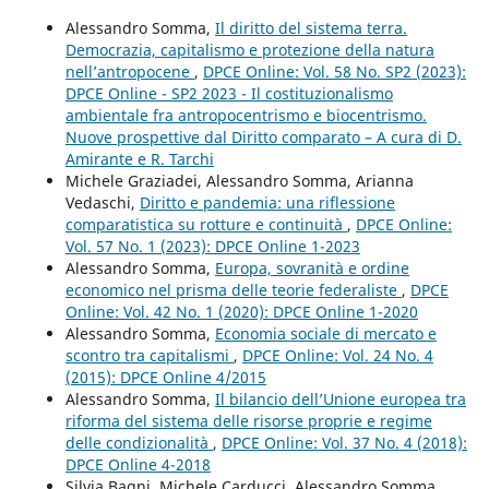
Alessandro Somma,
Il diritto del sistema terra.
Democrazia, capitalismo e protezione della natura
nell’antropocene
,
DPCE Online: Vol. 58 No. SP2 (2023):
DPCE Online - SP2 2023 - Il costituzionalismo
ambientale fra antropocentrismo e biocentrismo.
Nuove prospettive dal Diritto comparato – A cura di D.
Amirante e R. Tarchi
Michele Graziadei, Alessandro Somma, Arianna
Vedaschi,
Diritto e pandemia: una riflessione
comparatistica su rotture e continuità
,
DPCE Online:
Vol. 57 No. 1 (2023): DPCE Online 1-2023
Alessandro Somma,
Europa, sovranità e ordine
economico nel prisma delle teorie federaliste
,
DPCE
Online: Vol. 42 No. 1 (2020): DPCE Online 1-2020
Alessandro Somma,
Economia sociale di mercato e
scontro tra capitalismi
,
DPCE Online: Vol. 24 No. 4
(2015): DPCE Online 4/2015
Alessandro Somma,
Il bilancio dell’Unione europea tra
riforma del sistema delle risorse proprie e regime
delle condizionalità
,
DPCE Online: Vol. 37 No. 4 (2018):
DPCE Online 4-2018
Silvia Bagni, Michele Carducci, Alessandro Somma,