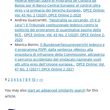
Federal Alemán sobre el Programa de Compra de
Bonos por el Banco Central Europeo: el control ultra
vires y la primacía del Derecho Europeo
,
DPCE Online:
Vol. 43 No. 2 (2020): DPCE Online 2-2020
Andrea Guazzarotti,
“Neutralità va cercando, ch’è sì
cara”! Il Tribunale costituzionale tedesco contro la
politicità dei programmi di quantitative easing della
BCE
,
DPCE Online: Vol. 43 No. 2 (2020): DPCE Online 2-
2020
Monica Bonini,
Il Bundesverfassungsgericht tedesco e
il programma PSPP: dalla sentenza «Weiss» alla
procedura di infrazione della Commissione, attraverso
il percorso accidentato del sindacato nazionale sugli
atti ultra vires dell’Unione europea.
,
DPCE Online: Vol.
47 No. 2 (2021): DPCE Online 2-2021
1
2
3
4
5
6
7
8
9
10
>
>>
You may also
start an advanced similarity search
for this
article.