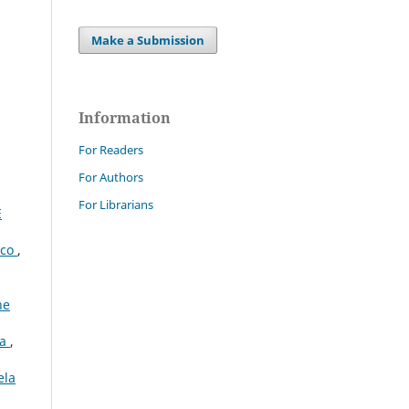
Make a Submission
Information
For Readers
For Authors
For Librarians
E
ico
,
ne
ta
,
ela