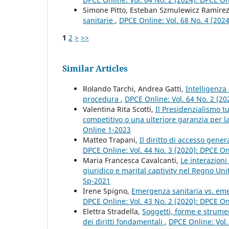
Simone Pitto, Esteban Szmulewicz Ramíre
sanitarie
,
DPCE Online: Vol. 68 No. 4 (202
1
2
>
>>
Similar Articles
Rolando Tarchi, Andrea Gatti,
Intelligenza 
procedura
,
DPCE Online: Vol. 64 No. 2 (2
Valentina Rita Scotti,
Il Presidenzialismo t
competitivo o una ulteriore garanzia per la 
Online 1-2023
Matteo Trapani,
Il diritto di accesso gene
DPCE Online: Vol. 44 No. 3 (2020): DPCE O
Maria Francesca Cavalcanti,
Le interazion
giuridico e marital captivity nel Regno Uni
Sp-2021
Irene Spigno,
Emergenza sanitaria vs. eme
DPCE Online: Vol. 43 No. 2 (2020): DPCE O
Elettra Stradella,
Soggetti, forme e strument
dei diritti fondamentali
,
DPCE Online: Vol.