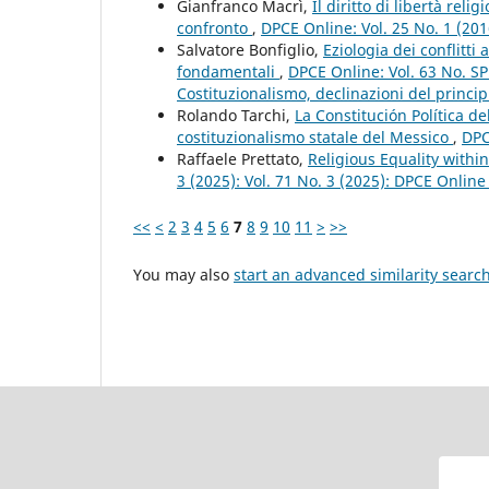
Gianfranco Macrì,
Il diritto di libertà re
confronto
,
DPCE Online: Vol. 25 No. 1 (20
Salvatore Bonfiglio,
Eziologia dei conflitti
fondamentali
,
DPCE Online: Vol. 63 No. S
Costituzionalismo, declinazioni del principi
Rolando Tarchi,
La Constitución Política d
costituzionalismo statale del Messico
,
DPC
Raffaele Prettato,
Religious Equality withi
3 (2025): Vol. 71 No. 3 (2025): DPCE Online
<<
<
2
3
4
5
6
7
8
9
10
11
>
>>
You may also
start an advanced similarity searc