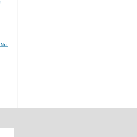
a
 No.