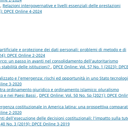
z,
Relazioni intergovernative e livelli essenziali delle prestazioni
4): DPCE Online 4-2024
artificiale e protezione dei dati personali: problemi di metodo e di
024): DPCE Online 2-2024
urco: un passo in avanti nel consolidamento dell’autoritarismo
stabilità delle istituzioni?
,
DPCE Online: Vol. 57 No. 1 (2023): DPC
ralizzato e l’emergenza: rischi ed opportunità in uno Stato tecnolog
nline 3-2020
i tra ordinamento giuridico e ordinamento islamico: pluralismo
to e nei Paesi Bassi
,
DPCE Online: Vol. 50 No. Sp (2021): DPCE Onli
rgenza costituzionale in America latina: una prospettiva compara
nline 2-2020
i dell’esecuzione delle decisioni costituzionali: l’impatto sulla tut
 40 No. 3 (2019): DPCE Online 3-2019