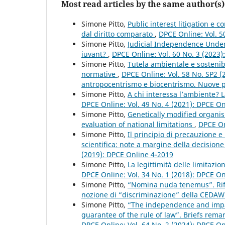
Most read articles by the same author(s)
Simone Pitto,
Public interest litigation e c
dal diritto comparato
,
DPCE Online: Vol. 5
Simone Pitto,
Judicial Independence Under 
iuvant?
,
DPCE Online: Vol. 60 No. 3 (2023
Simone Pitto,
Tutela ambientale e sostenibi
normative
,
DPCE Online: Vol. 58 No. SP2 (
antropocentrismo e biocentrismo. Nuove pro
Simone Pitto,
A chi interessa l’ambiente? La
DPCE Online: Vol. 49 No. 4 (2021): DPCE O
Simone Pitto,
Genetically modified organis
evaluation of national limitations
,
DPCE On
Simone Pitto,
Il principio di precauzione e
scientifica: note a margine della decisione 
(2019): DPCE Online 4-2019
Simone Pitto,
La legittimità delle limitazio
DPCE Online: Vol. 34 No. 1 (2018): DPCE O
Simone Pitto,
“Nomina nuda tenemus”. Rifle
nozione di “discriminazione” della CEDA
Simone Pitto,
“The independence and impart
guarantee of the rule of law”. Briefs rem
DPCE Online: Vol. 64 No. 2 (2024): DPCE O