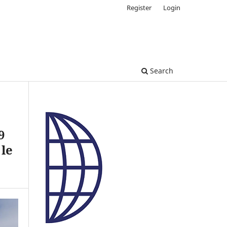
Register
Login
Search
9
 le