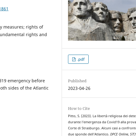
1861
ry measures; rights of
 fundamental rights and
.pdf
id19 emergency before
Published
th sides of the Atlantic
2023-04-26
How to Cite
Pitto, S. (2023). La libertà religiosa dei det
durante l’emergenza da Covid19 alla prova
Corte di Strasburgo. Alcuni casi a confronto
due sponde dell’Atlantico.
DPCE Online
,
57
(