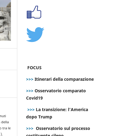
FOCUS
>>>
Itinerari della comparazione
>>>
Osservatorio comparato
Covid19
>>>
La transizione: l’America
dopo Trump
enuti
 della
>>>
Osservatorio sul processo
 tra le
1).
costituente cileno