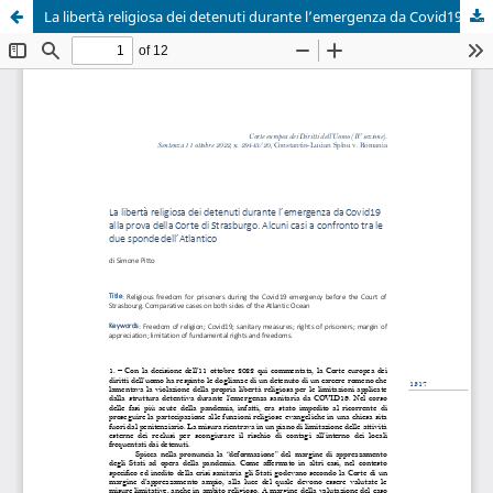
La libertà religiosa dei detenuti durante l’emergenza da Covid19 alla prova della Corte di Strasburgo. Alcuni casi a confronto tra le due sponde dell’Atlantico