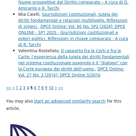
Nuove prospettive dal Diritto comparato – A cura di D.
Amirante e R. Tarchi
Mia Caielli,
Giurisdizioni costituzionali, tutela dei
diritti fondamentali e relazioni multilivello. Riflessioni
di sintesi
,
DPCE Online: Vol. 66 No. SP2 (2024): DPCE
ONLINE - SP1 2025 - Giurisdizioni costituzionali e
poteri politici. Riflessioni in chiave comparata - A cura
di R. Tarchi
Valentina Rostellato,
Il rapporto fra le Corti e fra le
Carte: l’esperienza della tutela dei diritti fondamentali
nel sistema costituzionale spagnolo e il “dialogo” con
la Corte europea dei diritti dell’uomo
,
DPCE Online:
Vol. 27 No. 3 (2016): DPCE Online 3/2016
<<
<
1
2
3
4
5
6
7
8
9
10
>
>>
You may also
start an advanced similarity search
for this
article.