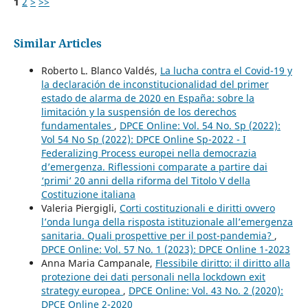
1
2
>
>>
Similar Articles
Roberto L. Blanco Valdés,
La lucha contra el Covid-19 y
la declaración de inconstitucionalidad del primer
estado de alarma de 2020 en España: sobre la
limitación y la suspensión de los derechos
fundamentales
,
DPCE Online: Vol. 54 No. Sp (2022):
Vol 54 No Sp (2022): DPCE Online Sp-2022 - I
Federalizing Process europei nella democrazia
d’emergenza. Riflessioni comparate a partire dai
‘primi’ 20 anni della riforma del Titolo V della
Costituzione italiana
Valeria Piergigli,
Corti costituzionali e diritti ovvero
l’onda lunga della risposta istituzionale all’emergenza
sanitaria. Quali prospettive per il post-pandemia?
,
DPCE Online: Vol. 57 No. 1 (2023): DPCE Online 1-2023
Anna Maria Campanale,
Flessibile diritto: il diritto alla
protezione dei dati personali nella lockdown exit
strategy europea
,
DPCE Online: Vol. 43 No. 2 (2020):
DPCE Online 2-2020