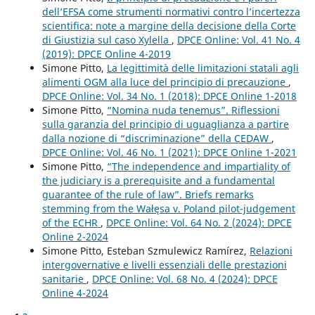
dell’EFSA come strumenti normativi contro l’incertezza
scientifica: note a margine della decisione della Corte
di Giustizia sul caso Xylella
,
DPCE Online: Vol. 41 No. 4
(2019): DPCE Online 4-2019
Simone Pitto,
La legittimità delle limitazioni statali agli
alimenti OGM alla luce del principio di precauzione
,
DPCE Online: Vol. 34 No. 1 (2018): DPCE Online 1-2018
Simone Pitto,
“Nomina nuda tenemus”. Riflessioni
sulla garanzia del principio di uguaglianza a partire
dalla nozione di “discriminazione” della CEDAW
,
DPCE Online: Vol. 46 No. 1 (2021): DPCE Online 1-2021
Simone Pitto,
“The independence and impartiality of
the judiciary is a prerequisite and a fundamental
guarantee of the rule of law”. Briefs remarks
stemming from the Wałęsa v. Poland pilot-judgement
of the ECHR
,
DPCE Online: Vol. 64 No. 2 (2024): DPCE
Online 2-2024
Simone Pitto, Esteban Szmulewicz Ramírez,
Relazioni
intergovernative e livelli essenziali delle prestazioni
sanitarie
,
DPCE Online: Vol. 68 No. 4 (2024): DPCE
Online 4-2024