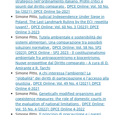
strategico nell'ordinamento italiano. Profili critici e
spunti dal diritto comparato
,
DPCE Online: Vol. 50 No.
Sp (2021): DPCE Online Sp-2021
Simone Pitto,
Judicial Independence Under Siege in
Poland. The Last Landmark Ruling by the ECJ: repetita
iuvant?
,
DPCE Online: Vol. 60 No. 3 (2023): DPCE
Online 3-2023
Simone Pitto,
Tutela ambientale e sostenibilità dei
sistemi alimentari. Una comparazione tra possibili
soluzioni normative
,
DPCE Online: Vol. 58 No. SP2
(2023): DPCE Online - SP2 2023 - Il costituzionalismo
ambientale fra antropocentrismo e biocentrismo.
Nuove prospettive dal Diritto comparato – A cura di D.
Amirante e R. Tarchi
Simone Pitto,
A chi interessa l’ambiente? La
“globalità” dei diritti di partecipazione e l’accesso alla
giustizia
,
DPCE Online: Vol. 49 No. 4 (2021): DPCE
Online 4-2021
Simone Pitto,
Genetically modified organisms and
coexistence measures: the role of domestic courts in
the evaluation of national limitations
,
DPCE Online:
Vol. 55 No. 4 (2022): DPCE Online 4-2022
Simone Pitto,
Il principio di precauzione e i pareri