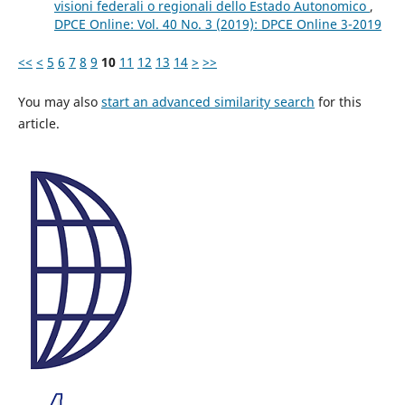
visioni federali o regionali dello Estado Autonomico
,
DPCE Online: Vol. 40 No. 3 (2019): DPCE Online 3-2019
<<
<
5
6
7
8
9
10
11
12
13
14
>
>>
You may also
start an advanced similarity search
for this
article.