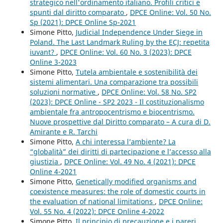
strategico nell'ordinamento italiano. Profili critici e
spunti dal diritto comparato
,
DPCE Online: Vol. 50 No.
Sp (2021): DPCE Online Sp-2021
Simone Pitto,
Judicial Independence Under Siege in
Poland. The Last Landmark Ruling by the ECJ: repetita
iuvant?
,
DPCE Online: Vol. 60 No. 3 (2023): DPCE
Online 3-2023
Simone Pitto,
Tutela ambientale e sostenibilità dei
sistemi alimentari. Una comparazione tra possibili
soluzioni normative
,
DPCE Online: Vol. 58 No. SP2
(2023): DPCE Online - SP2 2023 - Il costituzionalismo
ambientale fra antropocentrismo e biocentrismo.
Nuove prospettive dal Diritto comparato – A cura di D.
Amirante e R. Tarchi
Simone Pitto,
A chi interessa l’ambiente? La
“globalità” dei diritti di partecipazione e l’accesso alla
giustizia
,
DPCE Online: Vol. 49 No. 4 (2021): DPCE
Online 4-2021
Simone Pitto,
Genetically modified organisms and
coexistence measures: the role of domestic courts in
the evaluation of national limitations
,
DPCE Online:
Vol. 55 No. 4 (2022): DPCE Online 4-2022
Simone Pitto,
Il principio di precauzione e i pareri