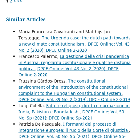
1
2
>
>>
Similar Articles
Maria Francesca Cavalcanti and Matthijs Jan
Terstegge,
The Urgenda case: the dutch path towards
a new climate constitutionalism
,
DPCE Online: Vol. 43
No. 2 (2020): DPCE Online 2-2020
Francesco Palermo,
La gestione della crisi pandemica
in Austria: regolarità costituzionale e qualche distonia
politica
,
DPCE Online: Vol. 43 No. 2 (2020): DPCE
Online 2-2020
Fruzsina Gárdos-Orosz,
The constitutional
environment of the introduction of the constitutional
complaint to the Hungarian constitutional system
,
DPCE Online: Vol. 39 No. 2 (2019): DPCE Online 2-2019
Luigi Colella,
Fattore religioso, diritto e normazione in
India, Pakistan e Bangladesh
,
DPCE Online: Vol. 50
No. Sp (2021): DPCE Online Sp-2021
Patrizia De Pasquale,
I formanti del processo di
integrazione europea: il ruolo della Corte di giustizia
,
DPCE Online: Vol. 50 No. Sp (2021): DPCE Online Sp-