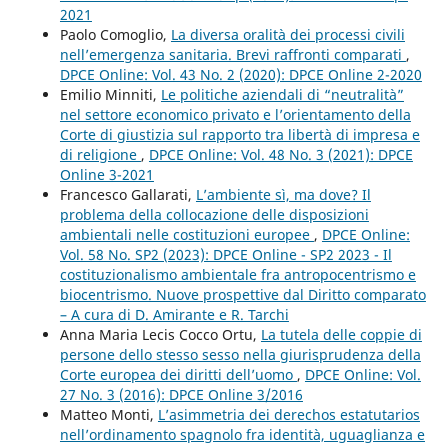
2021
Paolo Comoglio,
La diversa oralità dei processi civili
nell’emergenza sanitaria. Brevi raffronti comparati
,
DPCE Online: Vol. 43 No. 2 (2020): DPCE Online 2-2020
Emilio Minniti,
Le politiche aziendali di “neutralità”
nel settore economico privato e l’orientamento della
Corte di giustizia sul rapporto tra libertà di impresa e
di religione
,
DPCE Online: Vol. 48 No. 3 (2021): DPCE
Online 3-2021
Francesco Gallarati,
L’ambiente sì, ma dove? Il
problema della collocazione delle disposizioni
ambientali nelle costituzioni europee
,
DPCE Online:
Vol. 58 No. SP2 (2023): DPCE Online - SP2 2023 - Il
costituzionalismo ambientale fra antropocentrismo e
biocentrismo. Nuove prospettive dal Diritto comparato
– A cura di D. Amirante e R. Tarchi
Anna Maria Lecis Cocco Ortu,
La tutela delle coppie di
persone dello stesso sesso nella giurisprudenza della
Corte europea dei diritti dell’uomo
,
DPCE Online: Vol.
27 No. 3 (2016): DPCE Online 3/2016
Matteo Monti,
L’asimmetria dei derechos estatutarios
nell’ordinamento spagnolo fra identità, uguaglianza e