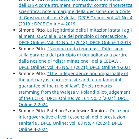
dell’EFSA come strumenti normativi contro l’incertezza
scientifica: note a margine della decisione della Corte
di Giustizia sul caso Xylella
,
DPCE Online: Vol. 41 No. 4
(2019): DPCE Online 4-2019
Simone Pitto,
La legittimità delle limitazioni statali agli
alimenti OGM alla luce del principio di precauzione
,
DPCE Online: Vol. 34 No. 1 (2018): DPCE Online 1-2018
Simone Pitto,
“Nomina nuda tenemus”. Riflessioni
sulla garanzia del principio di uguaglianza a partire
dalla nozione di “discriminazione” della CEDAW
,
DPCE Online: Vol. 46 No. 1 (2021): DPCE Online 1-2021
Simone Pitto,
“The independence and impartiality of
the judiciary is a prerequisite and a fundamental
guarantee of the rule of law”. Briefs remarks
stemming from the Wałęsa v. Poland pilot-judgement
of the ECHR
,
DPCE Online: Vol. 64 No. 2 (2024): DPCE
Online 2-2024
Simone Pitto, Esteban Szmulewicz Ramírez,
Relazioni
intergovernative e livelli essenziali delle prestazioni
sanitarie
,
DPCE Online: Vol. 68 No. 4 (2024): DPCE
Online 4-2024