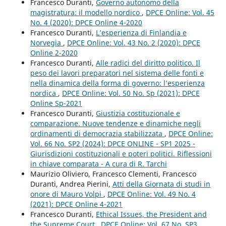
Francesco Duranti,
Governo autonomo della
magistratura: il modello nordico
,
DPCE Online: Vol. 45
No. 4 (2020): DPCE Online 4-2020
Francesco Duranti,
L’esperienza di Finlandia e
Norvegia
,
DPCE Online: Vol. 43 No. 2 (2020): DPCE
Online 2-2020
Francesco Duranti,
Alle radici del diritto politico. Il
peso dei lavori preparatori nel sistema delle fonti e
nella dinamica della forma di governo: l’esperienza
nordica
,
DPCE Online: Vol. 50 No. Sp (2021): DPCE
Online Sp-2021
Francesco Duranti,
Giustizia costituzionale e
comparazione. Nuove tendenze e dinamiche negli
ordinamenti di democrazia stabilizzata
,
DPCE Online:
Vol. 66 No. SP2 (2024): DPCE ONLINE - SP1 2025 -
Giurisdizioni costituzionali e poteri politici. Riflessioni
in chiave comparata - A cura di R. Tarchi
Maurizio Oliviero, Francesco Clementi, Francesco
Duranti, Andrea Pierini,
Atti della Giornata di studi in
onore di Mauro Volpi
,
DPCE Online: Vol. 49 No. 4
(2021): DPCE Online 4-2021
Francesco Duranti,
Ethical Issues, the President and
the Supreme Court
,
DPCE Online: Vol. 67 No. SP3