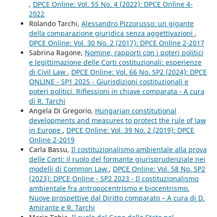
,
DPCE Online: Vol. 55 No. 4 (2022): DPCE Online 4-
2022
Rolando Tarchi,
Alessandro Pizzorusso: un gigante
della comparazione giuridica senza aggettivazioni
,
DPCE Online: Vol. 30 No. 2 (2017): DPCE Online 2-2017
Sabrina Ragone,
Nomine, rapporti con i poteri politici
e legittimazione delle Corti costituzionali: esperienze
di Civil Law
,
DPCE Online: Vol. 66 No. SP2 (2024): DPCE
ONLINE - SP1 2025 - Giurisdizioni costituzionali e
poteri politici. Riflessioni in chiave comparata - A cura
di R. Tarchi
Angela Di Gregorio,
Hungarian constitutional
developments and measures to protect the rule of law
in Europe
,
DPCE Online: Vol. 39 No. 2 (2019): DPCE
Online 2-2019
Carla Bassu,
Il costituzionalismo ambientale alla prova
delle Corti: il ruolo del formante giurisprudenziale nei
modelli di Common Law
,
DPCE Online: Vol. 58 No. SP2
(2023): DPCE Online - SP2 2023 - Il costituzionalismo
ambientale fra antropocentrismo e biocentrismo.
Nuove prospettive dal Diritto comparato – A cura di D.
Amirante e R. Tarchi