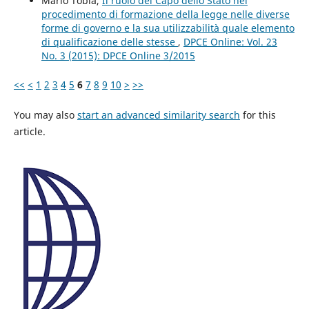
Mario Tobia,
Il ruolo del Capo dello Stato nel
procedimento di formazione della legge nelle diverse
forme di governo e la sua utilizzabilità quale elemento
di qualificazione delle stesse
,
DPCE Online: Vol. 23
No. 3 (2015): DPCE Online 3/2015
<<
<
1
2
3
4
5
6
7
8
9
10
>
>>
You may also
start an advanced similarity search
for this
article.