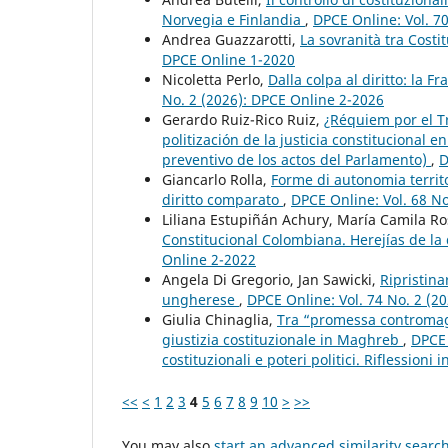
Norvegia e Finlandia
,
DPCE Online: Vol. 70
Andrea Guazzarotti,
La sovranità tra Costi
DPCE Online 1-2020
Nicoletta Perlo,
Dalla colpa al diritto: la F
No. 2 (2026): DPCE Online 2-2026
Gerardo Ruiz-Rico Ruiz,
¿Réquiem por el Tr
politización de la justicia constitucional 
preventivo de los actos del Parlamento)
,
D
Giancarlo Rolla,
Forme di autonomia territ
diritto comparato
,
DPCE Online: Vol. 68 N
Liliana Estupiñán Achury, María Camila R
Constitucional Colombiana. Herejías de la
Online 2-2022
Angela Di Gregorio, Jan Sawicki,
Ripristina
ungherese
,
DPCE Online: Vol. 74 No. 2 (2
Giulia Chinaglia,
Tra “promessa contromaggio
giustizia costituzionale in Maghreb
,
DPCE 
costituzionali e poteri politici. Riflessioni
<<
<
1
2
3
4
5
6
7
8
9
10
>
>>
You may also
start an advanced similarity searc