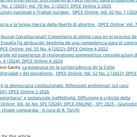
 No. 2 (2025): Vol. 70 No. 2 (2025): DPCE Online 2-2025
tuzioni nazionali e Trattati europei
,
DPCE Online: Vol. 42 No. 1 (202
rancia e la lunga marcia della libertà di abortire
,
DPCE Online: Vol. 
ibunal Constitucional? Comentario al último caso en el proceso de
en España (la atribución ilegítima de una competencia para el contro
PCE Online: Vol. 55 No. 4 (2022): DPCE Online 4-2022
oriale ed esperienze di regionalismo asimmetrico: considerazioni d
o. 4 (2024): DPCE Online 4-2024
osso Gauta,
La eutanasia en la jurisprudencia de la Corte
 dignidad y del pluralismo
,
DPCE Online: Vol. 52 No. 2 (2022): DPCE
re la democrazia costituzionale. Riflessioni preliminari sul caso
026): DPCE Online 2-2026
ritaria” e sostanziale ineffettività. Diffusione e criticità della
Online: Vol. 66 No. SP2 (2024): DPCE ONLINE - SP1 2025 - Giurisdiz
 in chiave comparata - A cura di R. Tarchi
h
for this article.