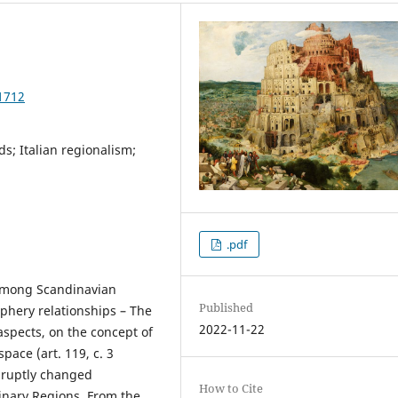
1712
s; Italian regionalism;
.pdf
, among Scandinavian
Published
phery relationships – The
2022-11-22
aspects, on the concept of
pace (art. 119, c. 3
abruptly changed
How to Cite
inary Regions. From the