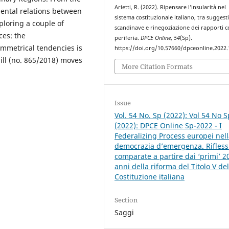
Arietti, R. (2022). Ripensare l’insularità nel
mental relations between
sistema costituzionale italiano, tra suggest
xploring a couple of
scandinave e rinegoziazione dei rapporti c
ces: the
periferia.
DPCE Online
,
54
(Sp).
symmetrical tendencies is
https://doi.org/10.57660/dpceonline.2022
ill (no. 865/2018) moves
More Citation Formats
Issue
Vol. 54 No. Sp (2022): Vol 54 No S
(2022): DPCE Online Sp-2022 - I
Federalizing Process europei nel
democrazia d’emergenza. Rifless
comparate a partire dai ‘primi’ 2
anni della riforma del Titolo V del
Costituzione italiana
Section
Saggi