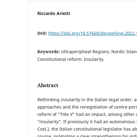
Riccardo Arietti
DOI:
https://doi.org/10.57660/dpceonline.2022.
Keywords:
Ultraperipheal Regions; Nordic Island
Constitutional reform; Insularity.
Abstract
Rethinking insularity in the Italian legal order
approaches and the renegotiation of centre-peri
reform of “Title V” had an impact, among other 
“insularity”. If previously it had an autonomous s
Cost.), the Italian constitutional legislator has 
course, promoting a clear strengthening for ord