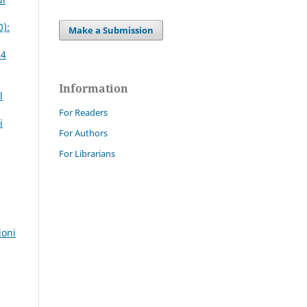
0):
Make a Submission
74
Information
l
For Readers
i
For Authors
For Librarians
ioni