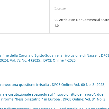
License
CC Attribution-NonCommercial-Share
4.0
a fine della Corona d’Egitto-Sudan e la rivoluzione di Nasser
,
DPC
(2025): Vol. 72 No. 4 (2025): DPCE Online 4-2025
terraneo: una questione irrisolta
,
DPCE Online: Vol. 60 No. 3 (2023):
nale costituzionale spagnolo sul “nuovo diritto del lavoro”: due
e riforme “flessibilizzatrici” in Europa
,
DPCE Online: Vol. 31 No. 3
alità nell’emergenza: uno sguardo ai Paesi nordici dalla prospettiva 