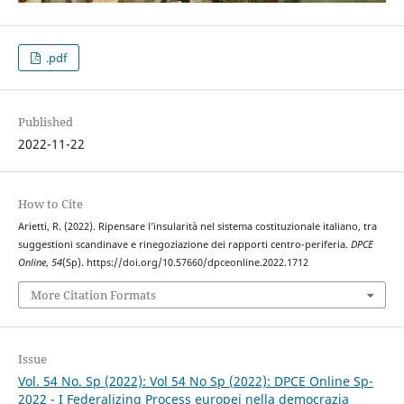
.pdf
Published
2022-11-22
How to Cite
Arietti, R. (2022). Ripensare l’insularità nel sistema costituzionale italiano, tra
suggestioni scandinave e rinegoziazione dei rapporti centro-periferia.
DPCE
Online
,
54
(Sp). https://doi.org/10.57660/dpceonline.2022.1712
More Citation Formats
Issue
Vol. 54 No. Sp (2022): Vol 54 No Sp (2022): DPCE Online Sp-
2022 - I Federalizing Process europei nella democrazia