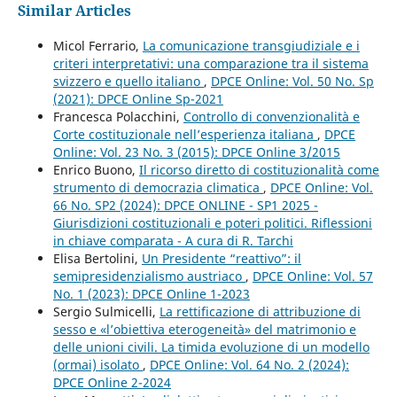
Similar Articles
Micol Ferrario,
La comunicazione transgiudiziale e i
criteri interpretativi: una comparazione tra il sistema
svizzero e quello italiano
,
DPCE Online: Vol. 50 No. Sp
(2021): DPCE Online Sp-2021
Francesca Polacchini,
Controllo di convenzionalità e
Corte costituzionale nell’esperienza italiana
,
DPCE
Online: Vol. 23 No. 3 (2015): DPCE Online 3/2015
Enrico Buono,
Il ricorso diretto di costituzionalità come
strumento di democrazia climatica
,
DPCE Online: Vol.
66 No. SP2 (2024): DPCE ONLINE - SP1 2025 -
Giurisdizioni costituzionali e poteri politici. Riflessioni
in chiave comparata - A cura di R. Tarchi
Elisa Bertolini,
Un Presidente “reattivo”: il
semipresidenzialismo austriaco
,
DPCE Online: Vol. 57
No. 1 (2023): DPCE Online 1-2023
Sergio Sulmicelli,
La rettificazione di attribuzione di
sesso e «l’obiettiva eterogeneità» del matrimonio e
delle unioni civili. La timida evoluzione di un modello
(ormai) isolato
,
DPCE Online: Vol. 64 No. 2 (2024):
DPCE Online 2-2024