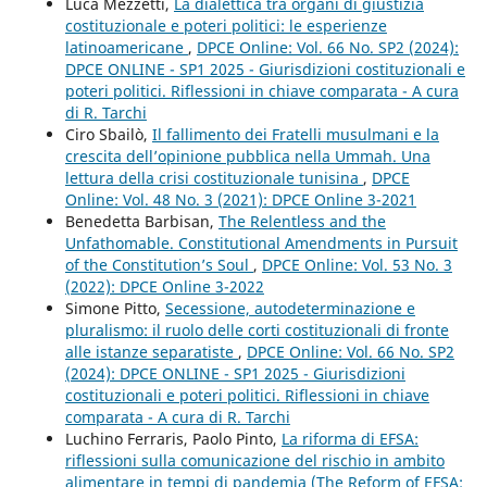
Luca Mezzetti,
La dialettica tra organi di giustizia
costituzionale e poteri politici: le esperienze
latinoamericane
,
DPCE Online: Vol. 66 No. SP2 (2024):
DPCE ONLINE - SP1 2025 - Giurisdizioni costituzionali e
poteri politici. Riflessioni in chiave comparata - A cura
di R. Tarchi
Ciro Sbailò,
Il fallimento dei Fratelli musulmani e la
crescita dell’opinione pubblica nella Ummah. Una
lettura della crisi costituzionale tunisina
,
DPCE
Online: Vol. 48 No. 3 (2021): DPCE Online 3-2021
Benedetta Barbisan,
The Relentless and the
Unfathomable. Constitutional Amendments in Pursuit
of the Constitution’s Soul
,
DPCE Online: Vol. 53 No. 3
(2022): DPCE Online 3-2022
Simone Pitto,
Secessione, autodeterminazione e
pluralismo: il ruolo delle corti costituzionali di fronte
alle istanze separatiste
,
DPCE Online: Vol. 66 No. SP2
(2024): DPCE ONLINE - SP1 2025 - Giurisdizioni
costituzionali e poteri politici. Riflessioni in chiave
comparata - A cura di R. Tarchi
Luchino Ferraris, Paolo Pinto,
La riforma di EFSA:
riflessioni sulla comunicazione del rischio in ambito
alimentare in tempi di pandemia (The Reform of EFSA: