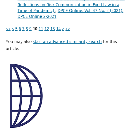
Reflections on Risk Communication in Food Law in a
Time of Pandemic)
,
DPCE Online: Vol. 47 No. 2 (2021):
DPCE Online 2-2021
<<
<
5
6
7
8
9
10
11
12
13
14
>
>>
You may also
start an advanced similarity search
for this
article.