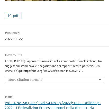
.pdf
Published
2022-11-22
How to Cite
Arietti, R. (2022). Ripensare l’insularità nel sistema costituzionale italiano, tra
suggestioni scandinave e rinegoziazione dei rapporti centro-periferia.
DPCE
Online
,
54
(Sp). https://doi.org/10.57660/dpceonline.2022.1712
More Citation Formats
Issue
Vol. 54 No. Sp (2022): Vol 54 No Sp (2022): DPCE Online Sp-
2022 - I Federalizing Process europei nella democrazia