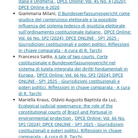
Italia e Ungheria
,
DPCE Online: Vol. 45 No. 4 (2020):
DPCE Online 4-2020
Giammaria Milani,
Il Bundesverfassungsgericht come
giudice del contenzioso elettorale e la possibile
influenza del sistema tedesco di giustizia elettorale
sull’ordinamento costituzionale italiano
,
DPCE Online:
Vol. 66 No. SP2 (2024): DPCE ONLINE - SP1 2025 -
Giurisdizioni costituzionali e poteri politici. Riflessioni
in chiave comparata - A cura di R. Tarchi
Francesco Saitto,
A tale of two courts. Corte
costituzionale e Bundesverfassungsgericht nel
sistema di tutela integrata dei diritti fondamentali in
Europa
,
DPCE Online: Vol. 66 No. SP2 (2024): DPCE
ONLINE - SP1 2025 - Giurisdizioni costituzionali e
poteri politici. Riflessioni in chiave comparata - A cura
di R. Tarchi
Mariella Kraus, Otávio Augusto Baptista da Luz,
Ecological judicial governance: the role of the
constitutional courts of Brazil and Portugal in
environmental protection
,
DPCE Online: Vol. 66 No.
SP2 (2024): DPCE ONLINE - SP1 2025 - Giurisdizioni
costituzionali e poteri politici. Riflessioni in chiave
comparata - A cura di R. Tarchi