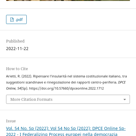
.pdf
Published
2022-11-22
How to Cite
Arietti, R. (2022). Ripensare l’insularità nel sistema costituzionale italiano, tra
suggestioni scandinave e rinegoziazione dei rapporti centro-periferia.
DPCE
Online
,
54
(Sp). https://doi.org/10.57660/dpceonline.2022.1712
More Citation Formats
Issue
Vol. 54 No. Sp (2022): Vol 54 No Sp (2022): DPCE Online Sp-
2022 - I Federalizing Process europei nella democrazia