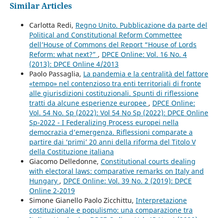
Similar Articles
Carlotta Redi,
Regno Unito. Pubblicazione da parte del
Political and Constitutional Reform Commettee
dell’House of Commons del Report “House of Lords
Reform: what next?”
,
DPCE Online: Vol. 16 No. 4
(2013): DPCE Online 4/2013
Paolo Passaglia,
La pandemia e la centralità del fattore
«tempo» nel contenzioso tra enti territoriali di fronte
alle giurisdizioni costituzionali. Spunti di riflessione
tratti da alcune esperienze europee
,
DPCE Online:
Vol. 54 No. Sp (2022): Vol 54 No Sp (2022): DPCE Online
Sp-2022 - I Federalizing Process europei nella
democrazia d’emergenza. Riflessioni comparate a
partire dai ‘primi’ 20 anni della riforma del Titolo V
della Costituzione italiana
Giacomo Delledonne,
Constitutional courts dealing
with electoral laws: comparative remarks on Italy and
Hungary
,
DPCE Online: Vol. 39 No. 2 (2019): DPCE
Online 2-2019
Simone Gianello Paolo Zicchittu,
Interpretazione
costituzionale e populismo: una comparazione tra