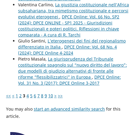
Valentina Carlino,
La giustizia costituzionale nell’Africa
subsahariana, tra mimetismo costituzionale e percorsi
evolutivi eterogenei
,
DPCE Online: Vol. 66 No. SP2
(2024): DPCE ONLINE - SP1 2025 - Giurisdizioni
costituzionali e poteri politici. Riflessioni in chiave
comparata - A cura di R. Tarchi
Giulio Santini,
L’eterogenesi dei fini del regionalismo
differenziato in Italia
,
DPCE Online: Vol. 68 No. 4
(2024): DPCE Online 4-2024
Pietro Masala,
La giurisprudenza del Tribunale
costituzionale spagnolo sul “nuovo diritto del lavoro”:
due modelli di giudizio alternativi di fronte alle
riforme “flessibilizzatrici” in Europa
,
DPCE Online:
Vol. 31 No. 3 (2017): DPCE Online 3-2017
<<
<
1
2
3
4
5
6
7
8
9
10
>
>>
You may also
start an advanced similarity search
for this
article.