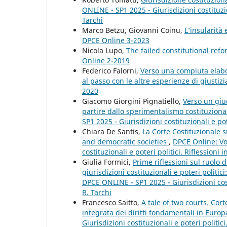
ONLINE - SP1 2025 - Giurisdizioni costituzio
Tarchi
Marco Betzu, Giovanni Coinu,
L’insularità e
DPCE Online 3-2023
Nicola Lupo,
The failed constitutional refo
Online 2-2019
Federico Falorni,
Verso una compiuta elabor
al passo con le altre esperienze di giustiz
2020
Giacomo Giorgini Pignatiello,
Verso un giud
partire dallo sperimentalismo costituzion
SP1 2025 - Giurisdizioni costituzionali e pot
Chiara De Santis,
La Corte Costituzionale 
and democratic societies
,
DPCE Online: Vo
costituzionali e poteri politici. Riflessioni
Giulia Formici,
Prime riflessioni sul ruolo 
giurisdizioni costituzionali e poteri politici
DPCE ONLINE - SP1 2025 - Giurisdizioni costi
R. Tarchi
Francesco Saitto,
A tale of two courts. Cor
integrata dei diritti fondamentali in Euro
Giurisdizioni costituzionali e poteri politic