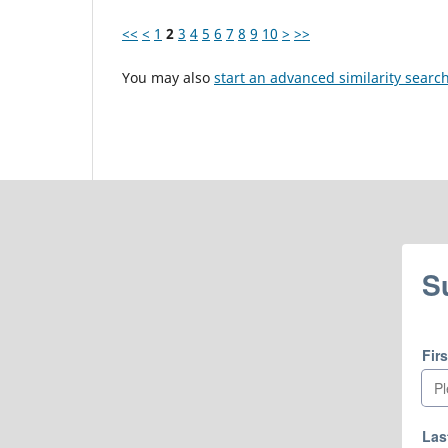
<<
<
1
2
3
4
5
6
7
8
9
10
>
>>
You may also
start an advanced similarity searc