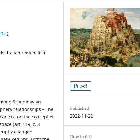
1712
s; Italian regionalism;
.pdf
, among Scandinavian
Published
phery relationships – The
2022-11-22
aspects, on the concept of
pace (art. 119, c. 3
abruptly changed
How to Cite
inary Regions. From the