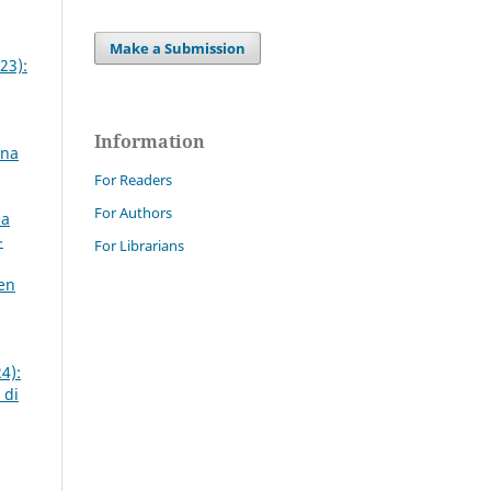
Make a Submission
23):
Information
ana
For Readers
For Authors
 a
-
For Librarians
pen
4):
 di