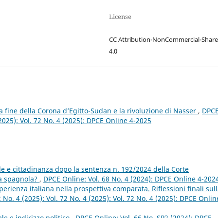
License
CC Attribution-NonCommercial-Share
4.0
a fine della Corona d’Egitto-Sudan e la rivoluzione di Nasser
,
DPC
(2025): Vol. 72 No. 4 (2025): DPCE Online 4-2025
le e cittadinanza dopo la sentenza n. 192/2024 della Corte
nza spagnola?
,
DPCE Online: Vol. 68 No. 4 (2024): DPCE Online 4-202
erienza italiana nella prospettiva comparata. Riflessioni finali sul
 No. 4 (2025): Vol. 72 No. 4 (2025): Vol. 72 No. 4 (2025): DPCE Onlin
le e indirizzo politico
,
DPCE Online: Vol. 66 No. SP2 (2024): DPCE