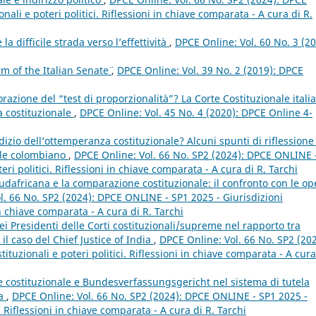
nali e poteri politici. Riflessioni in chiave comparata - A cura di R.
 la difficile strada verso l’effettività
,
DPCE Online: Vol. 60 No. 3 (20
rm of the Italian Senate¨
,
DPCE Online: Vol. 39 No. 2 (2019): DPCE
azione del “test di proporzionalità”? La Corte Costituzionale itali
ia costituzionale
,
DPCE Online: Vol. 45 No. 4 (2020): DPCE Online 4-
izio dell’ottemperanza costituzionale? Alcuni spunti di riflessione
ale colombiano
,
DPCE Online: Vol. 66 No. SP2 (2024): DPCE ONLINE 
eri politici. Riflessioni in chiave comparata - A cura di R. Tarchi
sudafricana e la comparazione costituzionale: il confronto con le o
l. 66 No. SP2 (2024): DPCE ONLINE - SP1 2025 - Giurisdizioni
 in chiave comparata - A cura di R. Tarchi
dei Presidenti delle Corti costituzionali/supreme nel rapporto tra
: il caso del Chief Justice of India
,
DPCE Online: Vol. 66 No. SP2 (202
tuzionali e poteri politici. Riflessioni in chiave comparata - A cura
te costituzionale e Bundesverfassungsgericht nel sistema di tutela
pa
,
DPCE Online: Vol. 66 No. SP2 (2024): DPCE ONLINE - SP1 2025 -
i. Riflessioni in chiave comparata - A cura di R. Tarchi