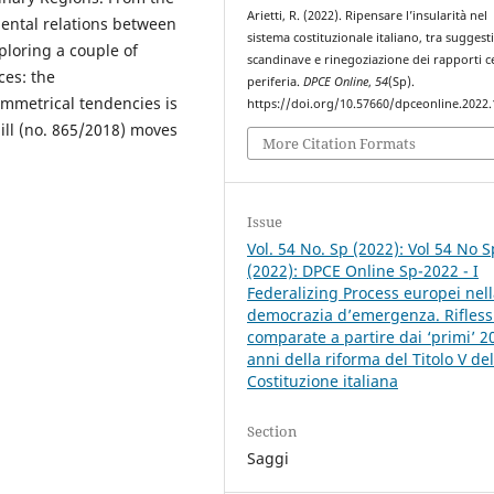
Arietti, R. (2022). Ripensare l’insularità nel
mental relations between
sistema costituzionale italiano, tra suggest
xploring a couple of
scandinave e rinegoziazione dei rapporti c
ces: the
periferia.
DPCE Online
,
54
(Sp).
symmetrical tendencies is
https://doi.org/10.57660/dpceonline.2022
ill (no. 865/2018) moves
More Citation Formats
Issue
Vol. 54 No. Sp (2022): Vol 54 No S
(2022): DPCE Online Sp-2022 - I
Federalizing Process europei nel
democrazia d’emergenza. Rifless
comparate a partire dai ‘primi’ 2
anni della riforma del Titolo V del
Costituzione italiana
Section
Saggi