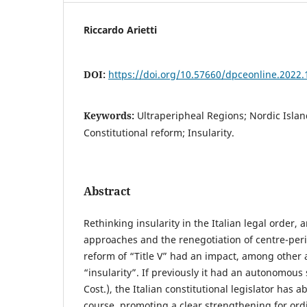
Riccardo Arietti
DOI:
https://doi.org/10.57660/dpceonline.2022.
Keywords:
Ultraperipheal Regions; Nordic Island
Constitutional reform; Insularity.
Abstract
Rethinking insularity in the Italian legal order
approaches and the renegotiation of centre-peri
reform of “Title V” had an impact, among other 
“insularity”. If previously it had an autonomous s
Cost.), the Italian constitutional legislator has 
course, promoting a clear strengthening for ord