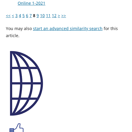
Online 1-2021
<<
<
3
4
5
6
7
8
9
10
11
12
>
>>
You may also
start an advanced similarity search
for this
article.