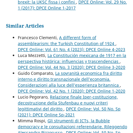
brexit: la UKSC fissa i confini
,
DPCE Online: Vol. 29 No.
1 (2017): DPCE Online 1-2017
Similar Articles
Francesco Clementi,
A different form of
assemblearism: the Turkish Constitution of 1924
,
DPCE Online: Vol. 61 No. 4 (2023): DPCE Online 4-2023
Luca Mezzetti,
La Constitución mexicana de 1917 en la
perspectiva histórica: influencias y trascendencias
,
DPCE Online: Vol. 44 No. 3 (2020): DPCE Online 3-2020
Guido Comparato,
La sovranità economica fra diritto
interno e diritto transnazionale dell’economia.
Considerazioni alla luce dell’esperienza britannica
,
DPCE Online: Vol. 42 No. 1 (2020): DPCE Online 1-2020
Lucio Pegoraro,
Relazione finale Iper-costituzione,
decostruzione della Stufenbau e nuovi criteri
legittimativi del diritto
,
DPCE Online: Vol. 50 No. Sp
(2021): DPCE Online Sp-2021
Mimma Rospi,
Gli strumenti di ICTs, la Bubble
democracy e le consultazioni referendarie. Rileggendo
Alessandro Pizzorusso
,
DPCE Online: Vol. 50 No. Sp