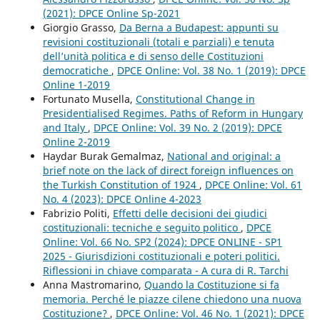
(2021): DPCE Online Sp-2021
Giorgio Grasso,
Da Berna a Budapest: appunti su
revisioni costituzionali (totali e parziali) e tenuta
dell’unità politica e di senso delle Costituzioni
democratiche
,
DPCE Online: Vol. 38 No. 1 (2019): DPCE
Online 1-2019
Fortunato Musella,
Constitutional Change in
Presidentialised Regimes. Paths of Reform in Hungary
and Italy
,
DPCE Online: Vol. 39 No. 2 (2019): DPCE
Online 2-2019
Haydar Burak Gemalmaz,
National and original: a
brief note on the lack of direct foreign influences on
the Turkish Constitution of 1924
,
DPCE Online: Vol. 61
No. 4 (2023): DPCE Online 4-2023
Fabrizio Politi,
Effetti delle decisioni dei giudici
costituzionali: tecniche e seguito politico
,
DPCE
Online: Vol. 66 No. SP2 (2024): DPCE ONLINE - SP1
2025 - Giurisdizioni costituzionali e poteri politici.
Riflessioni in chiave comparata - A cura di R. Tarchi
Anna Mastromarino,
Quando la Costituzione si fa
memoria. Perché le piazze cilene chiedono una nuova
Costituzione?
,
DPCE Online: Vol. 46 No. 1 (2021): DPCE