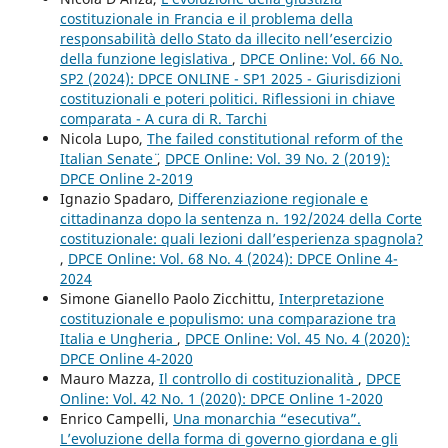
costituzionale in Francia e il problema della
responsabilità dello Stato da illecito nell’esercizio
della funzione legislativa
,
DPCE Online: Vol. 66 No.
SP2 (2024): DPCE ONLINE - SP1 2025 - Giurisdizioni
costituzionali e poteri politici. Riflessioni in chiave
comparata - A cura di R. Tarchi
Nicola Lupo,
The failed constitutional reform of the
Italian Senate¨
,
DPCE Online: Vol. 39 No. 2 (2019):
DPCE Online 2-2019
Ignazio Spadaro,
Differenziazione regionale e
cittadinanza dopo la sentenza n. 192/2024 della Corte
costituzionale: quali lezioni dall’esperienza spagnola?
,
DPCE Online: Vol. 68 No. 4 (2024): DPCE Online 4-
2024
Simone Gianello Paolo Zicchittu,
Interpretazione
costituzionale e populismo: una comparazione tra
Italia e Ungheria
,
DPCE Online: Vol. 45 No. 4 (2020):
DPCE Online 4-2020
Mauro Mazza,
Il controllo di costituzionalità
,
DPCE
Online: Vol. 42 No. 1 (2020): DPCE Online 1-2020
Enrico Campelli,
Una monarchia “esecutiva”.
L’evoluzione della forma di governo giordana e gli