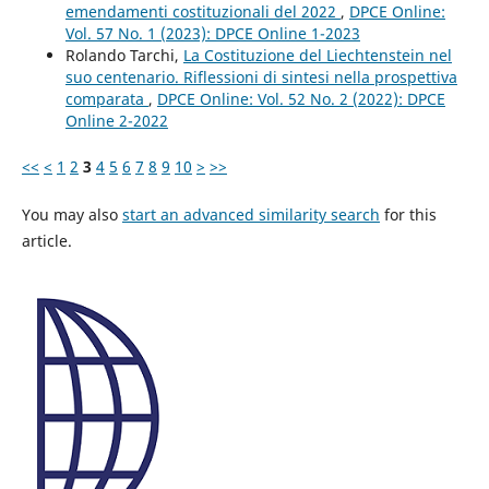
emendamenti costituzionali del 2022
,
DPCE Online:
Vol. 57 No. 1 (2023): DPCE Online 1-2023
Rolando Tarchi,
La Costituzione del Liechtenstein nel
suo centenario. Riflessioni di sintesi nella prospettiva
comparata
,
DPCE Online: Vol. 52 No. 2 (2022): DPCE
Online 2-2022
<<
<
1
2
3
4
5
6
7
8
9
10
>
>>
You may also
start an advanced similarity search
for this
article.