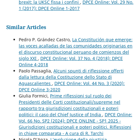
brexit: la UKSC fissa i confini
,
DPCE Online: Vol. 29 No.
1 (2017): DPCE Online 1-2017
Similar Articles
Pedro P. Grández Castro,
La Constitución que emerge:
las voces acalladas de las comunidades originarias en
el discurso constitucional peruano de comienzos del
siglo XXI
,
DPCE Online: Vol. 37 No. 4 (2018): DPCE
Online 4-2018
Paolo Passaglia,
Alcuni spunti di riflessione offerti
dalla lettura della Costituzione dello Stato di
Aguascalientes
,
DPCE Online: Vol. 44 No. 3 (2020):
DPCE Online 3-2020
Giulia Formici,
Prime riflessioni sul ruolo dei
Presidenti delle Corti costituzionali/supreme nel
rapporto tra giurisdizioni costituzionali e poteri
politici: il caso del Chief Justice of India
,
DPCE Online:
Vol. 66 No. SP2 (2024): DPCE ONLINE - SP1 2025 -
Giurisdizioni costituzionali e poteri politici. Riflessioni
in chiave comparata - A cura di R. Tarchi
Nicola D’Anza,
L’evoluzione della giustizia