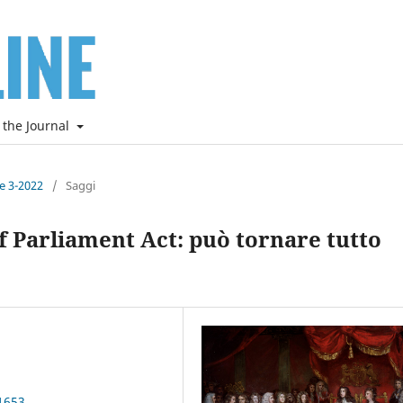
 the Journal
ne 3-2022
/
Saggi
of Parliament Act: può tornare tutto
1653