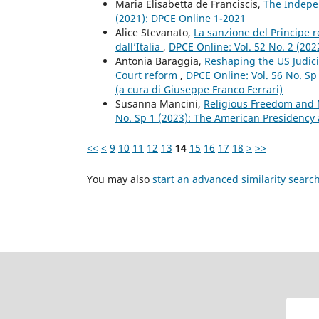
Maria Elisabetta de Franciscis,
The Indepen
(2021): DPCE Online 1-2021
Alice Stevanato,
La sanzione del Principe 
dall’Italia
,
DPCE Online: Vol. 52 No. 2 (20
Antonia Baraggia,
Reshaping the US Judici
Court reform
,
DPCE Online: Vol. 56 No. Sp
(a cura di Giuseppe Franco Ferrari)
Susanna Mancini,
Religious Freedom and 
No. Sp 1 (2023): The American Presidency a
<<
<
9
10
11
12
13
14
15
16
17
18
>
>>
You may also
start an advanced similarity searc