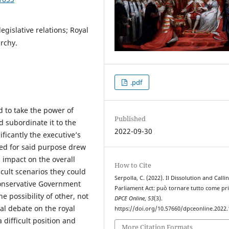
egislative relations; Royal
archy.
.pdf
 to take the power of
Published
d subordinate it to the
2022-09-30
ficantly the executive’s
ted for said purpose drew
 impact on the overall
How to Cite
icult scenarios they could
Serpolla, C. (2022). Il Dissolution and Calli
Conservative Government
Parliament Act: può tornare tutto come pr
e possibility of other, not
DPCE Online
,
53
(3).
nal debate on the royal
https://doi.org/10.57660/dpceonline.2022
 difficult position and
More Citation Formats