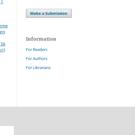
 1
Make a Submission
reme
den
Information
 56
For Readers
ri)
For Authors
For Librarians