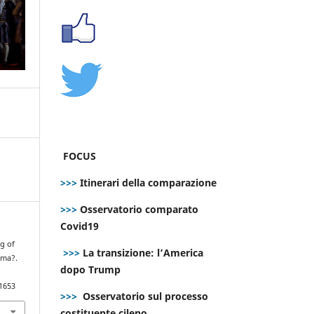
FOCUS
>>>
Itinerari della comparazione
>>>
Osservatorio comparato
Covid19
ng of
>>>
La transizione: l’America
ima?.
dopo Trump
.1653
>>>
Osservatorio sul processo
costituente cileno