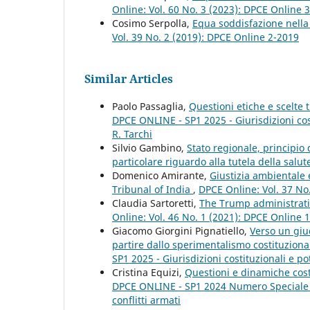
Online: Vol. 60 No. 3 (2023): DPCE Online 
Cosimo Serpolla,
Equa soddisfazione nella
Vol. 39 No. 2 (2019): DPCE Online 2-2019
Similar Articles
Paolo Passaglia,
Questioni etiche e scelte t
DPCE ONLINE - SP1 2025 - Giurisdizioni costi
R. Tarchi
Silvio Gambino,
Stato regionale, principio d
particolare riguardo alla tutela della salu
Domenico Amirante,
Giustizia ambientale 
Tribunal of India
,
DPCE Online: Vol. 37 No
Claudia Sartoretti,
The Trump administratio
Online: Vol. 46 No. 1 (2021): DPCE Online 
Giacomo Giorgini Pignatiello,
Verso un giud
partire dallo sperimentalismo costituzion
SP1 2025 - Giurisdizioni costituzionali e pot
Cristina Equizi,
Questioni e dinamiche costi
DPCE ONLINE - SP1 2024 Numero Speciale Pe
conflitti armati