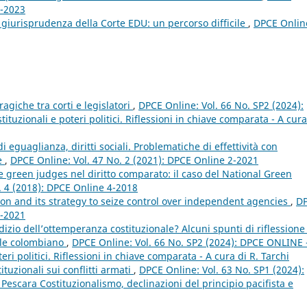
3-2023
 giurisprudenza della Corte EDU: un percorso difficile
,
DPCE Onlin
ragiche tra corti e legislatori
,
DPCE Online: Vol. 66 No. SP2 (2024):
tuzionali e poteri politici. Riflessioni in chiave comparata - A cura
i eguaglianza, diritti sociali. Problematiche di effettività con
te
,
DPCE Online: Vol. 47 No. 2 (2021): DPCE Online 2-2021
e green judges nel diritto comparato: il caso del National Green
. 4 (2018): DPCE Online 4-2018
n and its strategy to seize control over independent agencies
,
D
1-2021
izio dell’ottemperanza costituzionale? Alcuni spunti di riflessione
ale colombiano
,
DPCE Online: Vol. 66 No. SP2 (2024): DPCE ONLINE 
eri politici. Riflessioni in chiave comparata - A cura di R. Tarchi
tuzionali sui conflitti armati
,
DPCE Online: Vol. 63 No. SP1 (2024):
scara Costituzionalismo, declinazioni del principio pacifista e