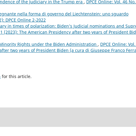
dence of the Judiciary in the Trump era
,
DPCE Online: Vol. 46 No.
regnante nella forma di governo del Liechtenstein: uno sguardo
22): DPCE Online 2-2022
ary in times of polarization: Biden’s Judicial nominations and Sup
 1 (2023): The American Presidency after two years of President Bi
Minority Rights under the Biden Administration
,
DPCE Online: Vol.
fter two years of President Biden (a cura di Giuseppe Franco Ferra
h
for this article.