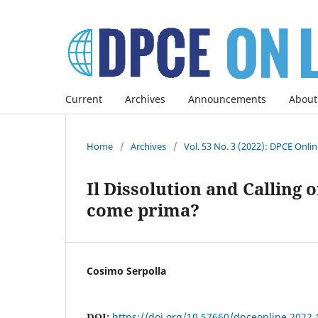
Current
Archives
Announcements
About
Home
/
Archives
/
Vol. 53 No. 3 (2022): DPCE Onli
Il Dissolution and Calling 
come prima?
Cosimo Serpolla
DOI:
https://doi.org/10.57660/dpceonline.2022.