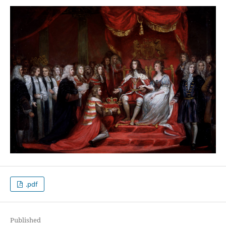
.pdf
Published