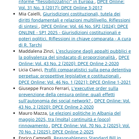
riforme “flessibilizzatrici” in Europa
,
DPCE Online:
Vol. 31 No. 3 (2017): DPCE Online 3-2017
Mia Caielli,
Giurisdizioni costituzionali, tutela dei
diritti fondamentali e relazioni multilivello. Riflessioni
di sintesi
,
DPCE Online: Vol. 66 No. SP2 (2024): DPCE
ONLINE - SP1 2025 - Giurisdizioni costituzionali e
poteri politici. Riflessioni in chiave comparata - A cura
di R. Tarchi
Maddalena Zinzi,
L’esclusione dagli appalti pubblici e
la polivalenza del sindacato di proporzionalità
,
DPCE
Online: Vol. 43 No. 2 (2020): DPCE Online 2-2020
Licia Cianci,
Profili comparatistici sulla pena detentiva
perpetua: prospettive legislative e costituzionali
,
DPCE Online: Vol. 46 No. 1 (2021): DPCE Online 1-2021
Giuseppe Franco Ferrari,
L’executive order sulla
prevenzione della censura online: quali effetti
sull’autonomia dei social network?
,
DPCE Online: Vol.
43 No. 2 (2020): DPCE Online 2-2020
Mauro Mazza,
Le elezioni politiche in Albania del
maggio 2025, tra (molta) continuità e (poco)
rinnovamento
,
DPCE Online: Vol. 70 No. 2 (2025): Vol.
70 No. 2 (2025): DPCE Online 2-2025
Enrico Campelli,
Reasonableness Standard Bill in