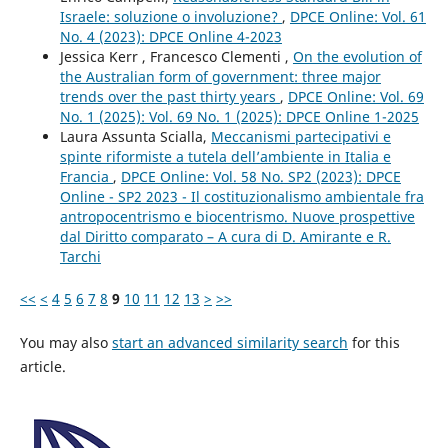
Israele: soluzione o involuzione?
,
DPCE Online: Vol. 61
No. 4 (2023): DPCE Online 4-2023
Jessica Kerr , Francesco Clementi ,
On the evolution of
the Australian form of government: three major
trends over the past thirty years
,
DPCE Online: Vol. 69
No. 1 (2025): Vol. 69 No. 1 (2025): DPCE Online 1-2025
Laura Assunta Scialla,
Meccanismi partecipativi e
spinte riformiste a tutela dell’ambiente in Italia e
Francia
,
DPCE Online: Vol. 58 No. SP2 (2023): DPCE
Online - SP2 2023 - Il costituzionalismo ambientale fra
antropocentrismo e biocentrismo. Nuove prospettive
dal Diritto comparato – A cura di D. Amirante e R.
Tarchi
<<
<
4
5
6
7
8
9
10
11
12
13
>
>>
You may also
start an advanced similarity search
for this
article.