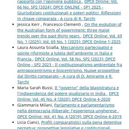
rapporto con l’opinione pubblica
,
DPCE Online: Vol.
66 No. SP2 (2024): DPCE ONLINE - SP1 2025 -
Giurisdizioni costituzionali e poteri politici. Riflessioni
in chiave comparata - A cura di R. Tarchi
Jessica Kerr , Francesco Clementi ,
On the evolution of
the Australian form of government: three major
trends over the past thirty years
,
DPCE Online: Vol. 69
No. 1 (2025): Vol. 69 No. 1 (2025): DPCE Online 1-2025
Laura Assunta Scialla,
Meccanismi partecipativi e
spinte riformiste a tutela dell’ambiente in Italia e
Francia
,
DPCE Online: Vol. 58 No. SP2 (2023): DPCE
Online - SP2 2023 - Il costituzionalismo ambientale fra
antropocentrismo e biocentrismo. Nuove prospettive
dal Diritto comparato – A cura di D. Amirante e R.
Tarchi
Maria Sarah Bussi,
Il “governo” della Magistratura e
l’indipendenza del potere giudiziario in India
,
DPCE
Online: Vol. 45 No. 4 (2020): DPCE Online 4-2020
Giammaria Milani,
Parlamento e parlamentarismo
nella democrazia illiberale: l’esperienza ungherese
,
DPCE Online: Vol. 41 No. 4 (2019): DPCE Online 4-2019
Licia Cianci,
Profili comparatistici sulla pena detentiva
perpetua: prospettive legislative e costituzionali
,