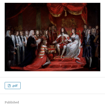
.pdf
Published