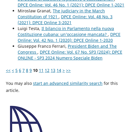
DPCE Online: Vol. 46 No. 1 (2021): DPCE Online 1-2021
Miroslaw Granat,
The judiciary in the March
Constitution of 1921
,
DPCE Online: Vol. 48 No. 3
(2021): DPCE Online 3-2021
Luigi Testa,
Il bilancio in Parlamento nella nuova
Costituzione cubana: un’occasione mancata?
,
DPCE
Online: Vol. 42 No. 1 (2020): DPCE Online 1-2020
Giuseppe Franco Ferrari,
President Biden and The
Congress
,
DPCE Online: Vol. 67 No. SP3 (2024): DPCE
ONLINE - SP3 2024 Numero Speciale Biden
<<
<
5
6
7
8
9
10
11
12
13
14
>
>>
You may also
start an advanced similarity search
for this
article.