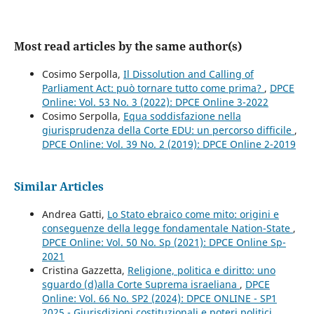
Most read articles by the same author(s)
Cosimo Serpolla,
Il Dissolution and Calling of
Parliament Act: può tornare tutto come prima?
,
DPCE
Online: Vol. 53 No. 3 (2022): DPCE Online 3-2022
Cosimo Serpolla,
Equa soddisfazione nella
giurisprudenza della Corte EDU: un percorso difficile
,
DPCE Online: Vol. 39 No. 2 (2019): DPCE Online 2-2019
Similar Articles
Andrea Gatti,
Lo Stato ebraico come mito: origini e
conseguenze della legge fondamentale Nation-State
,
DPCE Online: Vol. 50 No. Sp (2021): DPCE Online Sp-
2021
Cristina Gazzetta,
Religione, politica e diritto: uno
sguardo (d)alla Corte Suprema israeliana
,
DPCE
Online: Vol. 66 No. SP2 (2024): DPCE ONLINE - SP1
2025 - Giurisdizioni costituzionali e poteri politici.