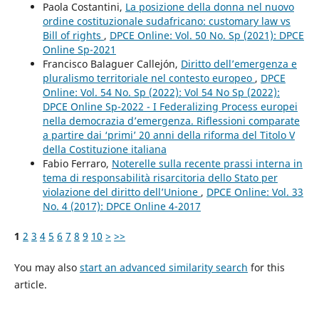
Paola Costantini,
La posizione della donna nel nuovo
ordine costituzionale sudafricano: customary law vs
Bill of rights
,
DPCE Online: Vol. 50 No. Sp (2021): DPCE
Online Sp-2021
Francisco Balaguer Callejón,
Diritto dell’emergenza e
pluralismo territoriale nel contesto europeo
,
DPCE
Online: Vol. 54 No. Sp (2022): Vol 54 No Sp (2022):
DPCE Online Sp-2022 - I Federalizing Process europei
nella democrazia d’emergenza. Riflessioni comparate
a partire dai ‘primi’ 20 anni della riforma del Titolo V
della Costituzione italiana
Fabio Ferraro,
Noterelle sulla recente prassi interna in
tema di responsabilità risarcitoria dello Stato per
violazione del diritto dell’Unione
,
DPCE Online: Vol. 33
No. 4 (2017): DPCE Online 4-2017
1
2
3
4
5
6
7
8
9
10
>
>>
You may also
start an advanced similarity search
for this
article.