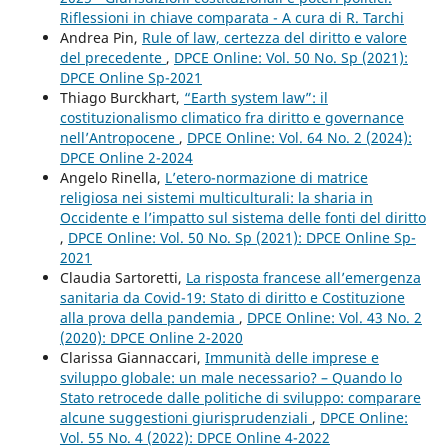
Riflessioni in chiave comparata - A cura di R. Tarchi
Andrea Pin,
Rule of law, certezza del diritto e valore
del precedente
,
DPCE Online: Vol. 50 No. Sp (2021):
DPCE Online Sp-2021
Thiago Burckhart,
“Earth system law”: il
costituzionalismo climatico fra diritto e governance
nell’Antropocene
,
DPCE Online: Vol. 64 No. 2 (2024):
DPCE Online 2-2024
Angelo Rinella,
L’etero-normazione di matrice
religiosa nei sistemi multiculturali: la sharia in
Occidente e l’impatto sul sistema delle fonti del diritto
,
DPCE Online: Vol. 50 No. Sp (2021): DPCE Online Sp-
2021
Claudia Sartoretti,
La risposta francese all’emergenza
sanitaria da Covid-19: Stato di diritto e Costituzione
alla prova della pandemia
,
DPCE Online: Vol. 43 No. 2
(2020): DPCE Online 2-2020
Clarissa Giannaccari,
Immunità delle imprese e
sviluppo globale: un male necessario? – Quando lo
Stato retrocede dalle politiche di sviluppo: comparare
alcune suggestioni giurisprudenziali
,
DPCE Online:
Vol. 55 No. 4 (2022): DPCE Online 4-2022