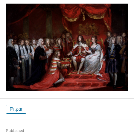
.pdf
Published