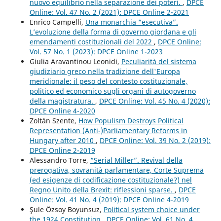
nuovo equilibrio nella separazione dei poteri.
,
DPCE
Online: Vol. 47 No. 2 (2021): DPCE Online 2-2021
Enrico Campelli,
Una monarchia “esecutiva”.
L’evoluzione della forma di governo giordana e gli
emendamenti costituzionali del 2022
,
DPCE Online:
Vol. 57 No. 1 (2023): DPCE Online 1-2023
Giulia Aravantinou Leonidi,
Peculiarità del sistema
giudiziario greco nella tradizione dell'Europa
meridionale: il peso del contesto costituzionale,
politico ed economico sugli organi di autogoverno
della magistratura.
,
DPCE Online: Vol. 45 No. 4 (2020):
DPCE Online 4-2020
Zoltán Szente,
How Populism Destroys Political
Representation (Anti-)Parliamentary Reforms in
Hungary after 2010
,
DPCE Online: Vol. 39 No. 2 (2019):
DPCE Online 2-2019
Alessandro Torre,
“Serial Miller”. Revival della
prerogativa, sovranità parlamentare, Corte Suprema
(ed esigenze di codificazione costituzionale?) nel
Regno Unito della Brexit: riflessioni sparse.
,
DPCE
Online: Vol. 41 No. 4 (2019): DPCE Online 4-2019
Şule Özsoy Boyunsuz,
Political system choice under
the 1924 Constitution
,
DPCE Online: Vol. 61 No. 4