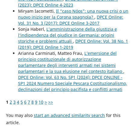
(2023): DPCE Online 4-2023
Miryam Iacometti,
Il “caso Nóos”: una nuova crisi o un
nuovo inizio per la Corona spagnola?
,
DPCE Online:
Vol. 31 No. 3 (2017): DPCE Online 3-2017
Sonja Haberl,
L’amministrazione della giustizia e
l’indipendenza del giudice in Germania: origini
storiche e problemi attuali
,
DPCE Online: Vol. 38 No. 1
(2019): DPCE Online 1-2019
Arianna Carminati, Matteo Frau,
L’emersione del
principio costituzionale di autorizzazione
parlamentare degli interventi armati nei sistemi
parlamentari e la sua elusione nel contesto italiano
,
DPCE Online: Vol. 63 No. SP1 (2024): DPCE ONLINE -
SP1 2024 Numero Speciale Pescara Costituzionalismo,
declinazioni del principio pacifista e conflitti armati
1
2
3
4
5
6
7
8
9
10
>
>>
You may also
start an advanced similarity search
for this
article.