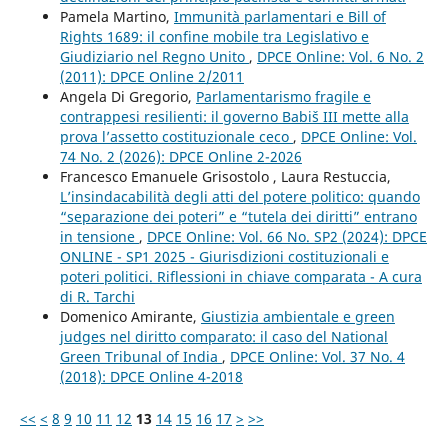
Pamela Martino,
Immunità parlamentari e Bill of
Rights 1689: il confine mobile tra Legislativo e
Giudiziario nel Regno Unito
,
DPCE Online: Vol. 6 No. 2
(2011): DPCE Online 2/2011
Angela Di Gregorio,
Parlamentarismo fragile e
contrappesi resilienti: il governo Babiš III mette alla
prova l’assetto costituzionale ceco
,
DPCE Online: Vol.
74 No. 2 (2026): DPCE Online 2-2026
Francesco Emanuele Grisostolo , Laura Restuccia,
L’insindacabilità degli atti del potere politico: quando
“separazione dei poteri” e “tutela dei diritti” entrano
in tensione
,
DPCE Online: Vol. 66 No. SP2 (2024): DPCE
ONLINE - SP1 2025 - Giurisdizioni costituzionali e
poteri politici. Riflessioni in chiave comparata - A cura
di R. Tarchi
Domenico Amirante,
Giustizia ambientale e green
judges nel diritto comparato: il caso del National
Green Tribunal of India
,
DPCE Online: Vol. 37 No. 4
(2018): DPCE Online 4-2018
<<
<
8
9
10
11
12
13
14
15
16
17
>
>>