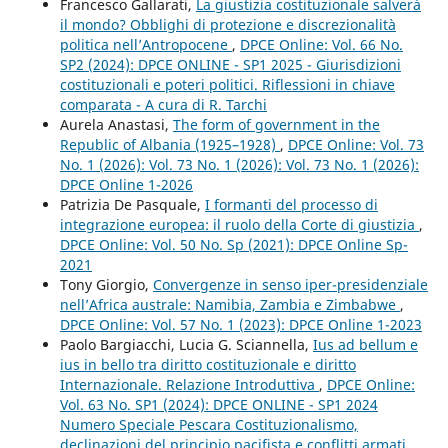
Francesco Gallarati,
La giustizia costituzionale salverà
il mondo? Obblighi di protezione e discrezionalità
politica nell’Antropocene
,
DPCE Online: Vol. 66 No.
SP2 (2024): DPCE ONLINE - SP1 2025 - Giurisdizioni
costituzionali e poteri politici. Riflessioni in chiave
comparata - A cura di R. Tarchi
Aurela Anastasi,
The form of government in the
Republic of Albania (1925–1928)
,
DPCE Online: Vol. 73
No. 1 (2026): Vol. 73 No. 1 (2026): Vol. 73 No. 1 (2026):
DPCE Online 1-2026
Patrizia De Pasquale,
I formanti del processo di
integrazione europea: il ruolo della Corte di giustizia
,
DPCE Online: Vol. 50 No. Sp (2021): DPCE Online Sp-
2021
Tony Giorgio,
Convergenze in senso iper-presidenziale
nell’Africa australe: Namibia, Zambia e Zimbabwe
,
DPCE Online: Vol. 57 No. 1 (2023): DPCE Online 1-2023
Paolo Bargiacchi, Lucia G. Sciannella,
Ius ad bellum e
ius in bello tra diritto costituzionale e diritto
Internazionale. Relazione Introduttiva
,
DPCE Online:
Vol. 63 No. SP1 (2024): DPCE ONLINE - SP1 2024
Numero Speciale Pescara Costituzionalismo,
declinazioni del principio pacifista e conflitti armati