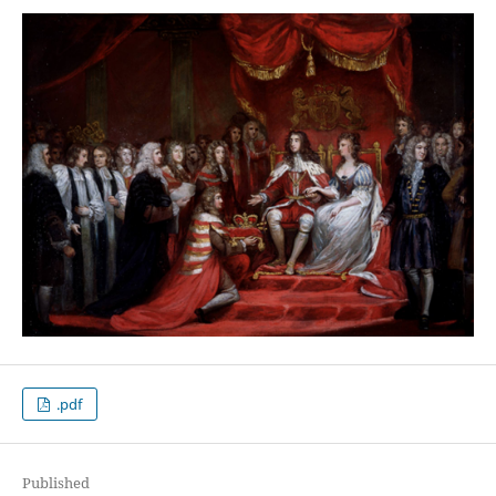
.pdf
Published