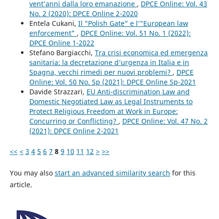
vent’anni dalla loro emanazione
,
DPCE Online: Vol. 43
No. 2 (2020): DPCE Online 2-2020
Entela Cukani,
Il “Polish Gate” e l’“European law
enforcement”
,
DPCE Online: Vol. 51 No. 1 (2022):
DPCE Online 1-2022
Stefano Bargiacchi,
Tra crisi economica ed emergenza
sanitaria: la decretazione d’urgenza in Italia e in
Spagna, vecchi rimedi per nuovi problemi?
,
DPCE
Online: Vol. 50 No. Sp (2021): DPCE Online Sp-2021
Davide Strazzari,
EU Anti-discrimination Law and
Domestic Negotiated Law as Legal Instruments to
Protect Religious Freedom at Work in Europe:
Concurring or Conflicting?
,
DPCE Online: Vol. 47 No. 2
(2021): DPCE Online 2-2021
<<
<
3
4
5
6
7
8
9
10
11
12
>
>>
You may also
start an advanced similarity search
for this
article.