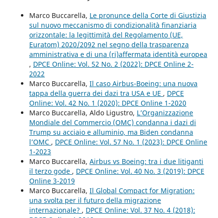
Marco Buccarella,
Le pronunce della Corte di Giustizia
sul nuovo meccanismo di condizionalità finanziaria
orizzontale: la legittimità del Regolamento (UE,
Euratom) 2020/2092 nel segno della trasparenza
amministrativa e di una (ri)affermata identità europea
,
DPCE Online: Vol. 52 No. 2 (2022): DPCE Online 2-
2022
Marco Buccarella,
Il caso Airbus-Boeing: una nuova
tappa della guerra dei dazi tra USA e UE
,
DPCE
Online: Vol. 42 No. 1 (2020): DPCE Online 1-2020
Marco Buccarella, Aldo Ligustro,
L’Organizzazione
Mondiale del Commercio (OMC) condanna i dazi di
Trump su acciaio e alluminio, ma Biden condanna
l’OMC
,
DPCE Online: Vol. 57 No. 1 (2023): DPCE Online
1-2023
Marco Buccarella,
Airbus vs Boeing: tra i due litiganti
il terzo gode
,
DPCE Online: Vol. 40 No. 3 (2019): DPCE
Online 3-2019
Marco Buccarella,
Il Global Compact for Migration:
una svolta per il futuro della migrazione
internazionale?
,
DPCE Online: Vol. 37 No. 4 (2018):