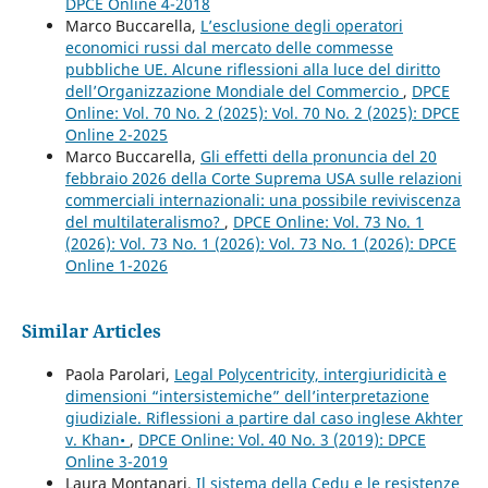
DPCE Online 4-2018
Marco Buccarella,
L’esclusione degli operatori
economici russi dal mercato delle commesse
pubbliche UE. Alcune riflessioni alla luce del diritto
dell’Organizzazione Mondiale del Commercio
,
DPCE
Online: Vol. 70 No. 2 (2025): Vol. 70 No. 2 (2025): DPCE
Online 2-2025
Marco Buccarella,
Gli effetti della pronuncia del 20
febbraio 2026 della Corte Suprema USA sulle relazioni
commerciali internazionali: una possibile reviviscenza
del multilateralismo?
,
DPCE Online: Vol. 73 No. 1
(2026): Vol. 73 No. 1 (2026): Vol. 73 No. 1 (2026): DPCE
Online 1-2026
Similar Articles
Paola Parolari,
Legal Polycentricity, intergiuridicità e
dimensioni “intersistemiche” dell’interpretazione
giudiziale. Riflessioni a partire dal caso inglese Akhter
v. Khan•
,
DPCE Online: Vol. 40 No. 3 (2019): DPCE
Online 3-2019
Laura Montanari,
Il sistema della Cedu e le resistenze