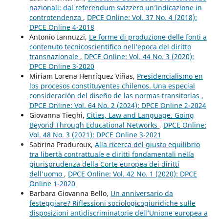
nazionali: dal referendum svizzero un’indicazione in
controtendenza
,
DPCE Online: Vol. 37 No. 4 (2018):
DPCE Online 4-2018
Antonio Iannuzzi,
Le forme di produzione delle fonti a
contenuto tecnicoscientifico nell’epoca del diritto
transnazionale
,
DPCE Online: Vol. 44 No. 3 (2020):
DPCE Online 3-2020
Miriam Lorena Henríquez Viñas,
Presidencialismo en
los procesos constituyentes chilenos. Una especial
consideración del diseño de las normas transitorias
,
DPCE Online: Vol. 64 No. 2 (2024): DPCE Online 2-2024
Giovanna Tieghi,
Cities, Law and Language. Going
Beyond Through Educational Networks
,
DPCE Online:
Vol. 48 No. 3 (2021): DPCE Online 3-2021
Sabrina Praduroux,
Alla ricerca del giusto equilibrio
tra libertà contrattuale e diritti fondamentali nella
giurisprudenza della Corte europea dei diritti
dell’uomo
,
DPCE Online: Vol. 42 No. 1 (2020): DPCE
Online 1-2020
Barbara Giovanna Bello,
Un anniversario da
festeggiare? Riflessioni sociologicogiuridiche sulle
disposizioni antidiscriminatorie dell’Unione europea a