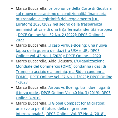
Marco Buccarella,
Le pronunce della Corte di Giustizia
sul nuovo meccanismo di condizionalità finanziaria
orizzontale: la legittimità del Regolamento (UE,
Euratom) 2020/2092 nel segno della trasparenza
amministrativa e di una (ri)affermata identità europea
,
DPCE Online: Vol. 52 No. 2 (2022): DPCE Online 2-
2022
Marco Buccarella,
Il caso Airbus-Boeing: una nuova
tappa della guerra dei dazi tra USA e UE
,
DPCE
Online: Vol. 42 No. 1 (2020): DPCE Online 1-2020
Marco Buccarella, Aldo Ligustro,
L’Organizzazione
Mondiale del Commercio (OMC) condanna i dazi di
Trump su acciaio e alluminio, ma Biden condanna
l’OMC
,
DPCE Online: Vol. 57 No. 1 (2023): DPCE Online
1-2023
Marco Buccarella,
Airbus vs Boeing: tra i due litiganti
il terzo gode
,
DPCE Online: Vol. 40 No. 3 (2019): DPCE
Online 3-2019
Marco Buccarella,
Il Global Compact for Migration:
una svolta per il futuro della migrazione
internazionale?
,
DPCE Online: Vol. 37 No. 4 (2018):