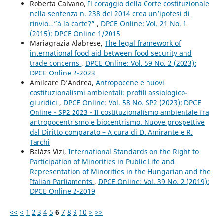
Roberta Calvano,
Il coraggio della Corte costituzionale
nella sentenza n. 238 del 2014 crea un’ipotesi di
rinvio…”à la carte?”
,
DPCE Online: Vol. 21 No. 1
(2015): DPCE Online 1/2015
Mariagrazia Alabrese,
The legal framework of
international food aid between food security and
trade concerns
,
DPCE Online: Vol. 59 No. 2 (2023):
DPCE Online 2-2023
Amilcare D’Andrea,
Antropocene e nuovi
costituzionalismi ambientali: profili assiologico-
giuridici
,
DPCE Online: Vol. 58 No. SP2 (2023): DPCE
Online - SP2 2023 - Il costituzionalismo ambientale fra
antropocentrismo e biocentrismo. Nuove prospettive
dal Diritto comparato – A cura di D. Amirante e R.
Tarchi
Balázs Vizi,
International Standards on the Right to
Participation of Minorities in Public Life and
Representation of Minorities in the Hungarian and the
Italian Parliaments
,
DPCE Online: Vol. 39 No. 2 (2019):
DPCE Online 2-2019
<<
<
1
2
3
4
5
6
7
8
9
10
>
>>