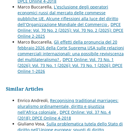
DPCE Online 4-2018
Marco Buccarella,
L’esclusione degli operatori
economici russi dal mercato delle commesse
pubbliche UE. Alcune riflessioni alla luce del diritto
dell’Organizzazione Mondiale del Commercio
,
DPCE
Online: Vol. 70 No. 2 (2025): Vol. 70 No. 2 (2025): DPCE
Online 2-2025
Marco Buccarella,
Gli effetti della pronuncia del 20
febbraio 2026 della Corte Suprema USA sulle relazioni
commerciali internazionali: una possibile reviviscenza
del multilateralismo?
,
DPCE Online: Vol. 73 No. 1
(2026): Vol. 73 No. 1 (2026): Vol. 73 No. 1 (2026): DPCE
Online 1-2026
Similar Articles
Enrico Andreoli,
Recognising traditional marriages:
pluralismo ordinamentale, diritto e giustizia
nell’Africa coloniale
,
DPCE Online: Vol. 37 No. 4
(2018): DPCE Online 4-2018
Giuliano Vosa,
Sulla problematica tutela dello Stato di
diritto nell’Unione europea: spunti di diritto