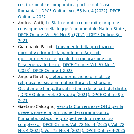
costituzionale e comparato a partire dal “caso
Romania”
,
DPCE Online: Vol. 55 No. 4 (2022): DPCE
Online 4-2022
Andrea Gatti,
Lo Stato ebraico come mito: origini e
conseguenze della legge fondamentale Nation-State
,
DPCE Online: Vol. 50 No. Sp (2021): DPCE Online Sp-
2021
Giampaolo Parodi,
Lineamenti della produzione
normativa durante la pandemia. Approdi
giurisprudenziali e profili di comparazione con
l’esperienza tedesca
,
DPCE Online: Vol. 57 No. 1
(2023): DPCE Online 1-2023
Angelo Rinella,
L’etero-normazione di matrice
religiosa nei sistemi multiculturali: la sharia in
Occidente e l’impatto sul sistema delle fonti del diritto
,
DPCE Online: Vol. 50 No. Sp (2021): DPCE Online Sp-
2021
Gaetano Calcagno,
Verso la Convenzione ONU per la
prevenzione e la punizione dei crimini contro
l’umanità: ostacoli e prospettive di un percorso
complesso
,
DPCE Online: Vol. 72 No. 4 (2025): Vol. 72
No. 4 (2025): Vol. 72 No. 4 (2025): DPCE Online 4-2025