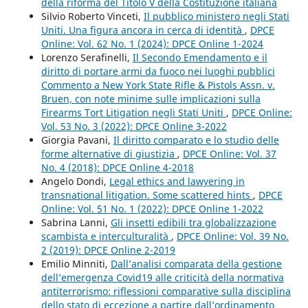
della riforma del Titolo V della Costituzione italiana
Silvio Roberto Vinceti,
Il pubblico ministero negli Stati
Uniti. Una figura ancora in cerca di identità
,
DPCE
Online: Vol. 62 No. 1 (2024): DPCE Online 1-2024
Lorenzo Serafinelli,
Il Secondo Emendamento e il
diritto di portare armi da fuoco nei luoghi pubblici
Commento a New York State Rifle & Pistols Assn. v.
Bruen, con note minime sulle implicazioni sulla
Firearms Tort Litigation negli Stati Uniti
,
DPCE Online:
Vol. 53 No. 3 (2022): DPCE Online 3-2022
Giorgia Pavani,
Il diritto comparato e lo studio delle
forme alternative di giustizia
,
DPCE Online: Vol. 37
No. 4 (2018): DPCE Online 4-2018
Angelo Dondi,
Legal ethics and lawyering in
transnational litigation. Some scattered hints
,
DPCE
Online: Vol. 51 No. 1 (2022): DPCE Online 1-2022
Sabrina Lanni,
Gli insetti edibili tra globalizzazione
scambista e interculturalità
,
DPCE Online: Vol. 39 No.
2 (2019): DPCE Online 2-2019
Emilio Minniti,
Dall’analisi comparata della gestione
dell’emergenza Covid19 alle criticità della normativa
antiterrorismo: riflessioni comparative sulla disciplina
dello stato di eccezione a partire dall’ordinamento