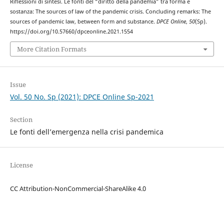
Riflessioni di sintesi. Le fonti del “diritto della pandemia” tra forma e
sostanza: The sources of law of the pandemic crisis. Concluding remarks: The
sources of pandemic law, between form and substance.
DPCE Online
,
50
(Sp).
https://doi.org/10.57660/dpceonline.2021.1554
More Citation Formats
Issue
Vol. 50 No. Sp (2021): DPCE Online Sp-2021
Section
Le fonti dell’emergenza nella crisi pandemica
License
CC Attribution-NonCommercial-ShareAlike 4.0