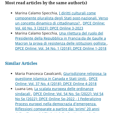
Most read articles by the same author(s)
Marina Calamo Specchia,
I diritti culturali come
componente pluralista degli Stati post-nazionali. Verso
un concetto dinamico di cittadinanza?
,
DPCE Online:
Vol. 60 No. 3 (2023): DPCE Online 3-2023
Marina Calamo Specchia,
Una rilettura del ruolo del
Presidente della Repubblica in Francia:da de Gaulle a
Macron la prova di resistenza delle istituzioni gollista
,
DPCE Online: Vol. 34 No. 1 (2018): DPCE Online 1-2018
Similar Articles
Maria Francesca Cavalcanti,
Giurisdizione religiosa: la
questione islamica in Canada e Stati Uniti
,
DPCE
Online: Vol. 37 No. 4 (2018): DPCE Online 4-2018
Luana Leo,
La scalata europea delle ordinanze
sindacali
,
DPCE Online: Vol. 54 No. Sp (2022): Vol 54
No Sp (2022): DPCE Online Sp-2022 - I Federalizing
Process europei nella democrazia d’emergenza.
Riflessioni comparate a partire dai ‘primi’ 20 anni