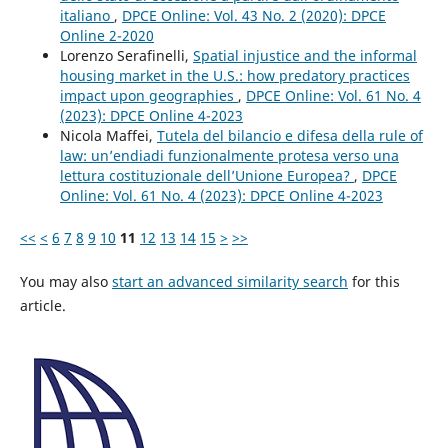
italiano
,
DPCE Online: Vol. 43 No. 2 (2020): DPCE
Online 2-2020
Lorenzo Serafinelli,
Spatial injustice and the informal
housing market in the U.S.: how predatory practices
impact upon geographies
,
DPCE Online: Vol. 61 No. 4
(2023): DPCE Online 4-2023
Nicola Maffei,
Tutela del bilancio e difesa della rule of
law: un’endiadi funzionalmente protesa verso una
lettura costituzionale dell’Unione Europea?
,
DPCE
Online: Vol. 61 No. 4 (2023): DPCE Online 4-2023
<<
<
6
7
8
9
10
11
12
13
14
15
>
>>
You may also
start an advanced similarity search
for this
article.