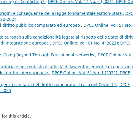
urring or Conflicting?
,
DPCE Online: Vol. 47 No. 2 (2021): DPCE On
 origini e conseguenze della legge fondamentale Nation-State
,
DP
e Sp-2021
e il diritto pubblico comparato ed europeo
,
DPCE Online: Vol. 51 No.
 europeo sulla condizionalità legata al rispetto dello Stato di dirit
so di integrazione europea
,
DPCE Online: Vol. 61 No. 4 (2023): DPCE
e. Going Beyond Through Educational Networks
,
DPCE Online: Vol.
a artificiale nel contesto di attività di law enforcement e di operazion
 del diritto internazionale
,
DPCE Online: Vol. 51 No. 1 (2022): DPCE
genza sanitaria nel diritto comparato: il caso del Covid-19
,
DPCE
2-2020
h
for this article.