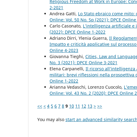
Religious Freedom at Work in Europe: Conc
2-2021
Andrea Gatti,
Lo Stato ebraico come mito:
Online: Vol. 50 No. Sp (2021): DPCE Onlin
Carlo Casonato,
L’intelligenza artificiale 
(2022): DPCE Online 1-2022
Adriano Dirri, Ylenia Guerra,
Il Regolamento
Impatto e criticità applicative sul proces
Online 4-2023
Giovanna Tieghi,
Cities, Law and Languag
No. 3 (2021): DPCE Online 3-2021
Elena Carpanelli,
Il ricorso all’intelligenz
militari: brevi riflessioni nella prospettiva
Online 1-2022
Arianna Vedaschi, Lorenzo Cuocolo,
L’emer
Online: Vol. 43 No. 2 (2020): DPCE Online 
<<
<
4
5
6
7
8
9
10
11
12
13
>
>>
You may also
start an advanced similarity searc