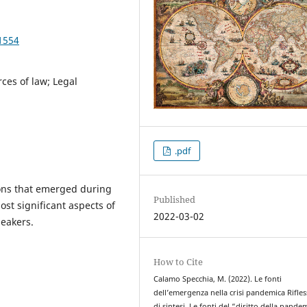
1554
ces of law; Legal
.pdf
ons that emerged during
Published
ost significant aspects of
2022-03-02
peakers.
How to Cite
Calamo Specchia, M. (2022). Le fonti
dell’emergenza nella crisi pandemica Rifles
di sintesi. Le fonti del “diritto della pande