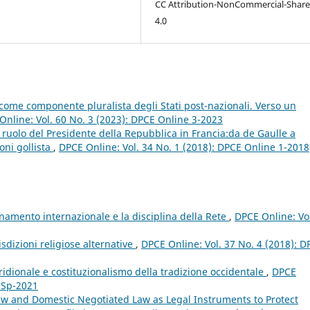
CC Attribution-NonCommercial-Share
4.0
li come componente pluralista degli Stati post-nazionali. Verso un
Online: Vol. 60 No. 3 (2023): DPCE Online 3-2023
l ruolo del Presidente della Repubblica in Francia:da de Gaulle a
oni gollista
,
DPCE Online: Vol. 34 No. 1 (2018): DPCE Online 1-2018
dinamento internazionale e la disciplina della Rete
,
DPCE Online: Vo
isdizioni religiose alternative
,
DPCE Online: Vol. 37 No. 4 (2018): D
ridionale e costituzionalismo della tradizione occidentale
,
DPCE
e Sp-2021
aw and Domestic Negotiated Law as Legal Instruments to Protect