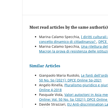
Most read articles by the same author(s)
Marina Calamo Specchia,
I diritti cultura
concetto dinamico di cittadinanza?
,
DPCE 
Marina Calamo Specchia,
Una rilettura de
Macron la prova di resistenza delle istituzi
Similar Articles
Gianpaolo Maria Ruotolo,
Le fonti dell’or
50 No. Sp (2021): DPCE Online Sp-2021
Angelo Rinella,
Pluralismo giuridico e giur
Online 4-2018
Pasquale Viola,
Valori autoctoni in Asia me
Online: Vol. 50 No. Sp (2021): DPCE Onlin
Davide Strazzari,
EU Anti-discrimination L