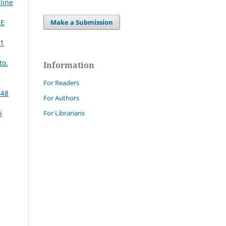
line
CE
Make a Submission
 1
to.
Information
For Readers
 48
For Authors
For Librarians
i