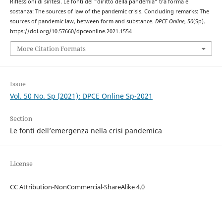
Riflessioni di sintesi. Le fonti del “diritto della pandemia” tra forma e
sostanza: The sources of law of the pandemic crisis. Concluding remarks: The
sources of pandemic law, between form and substance.
DPCE Online
,
50
(Sp).
https://doi.org/10.57660/dpceonline.2021.1554
More Citation Formats
Issue
Vol. 50 No. Sp (2021): DPCE Online Sp-2021
Section
Le fonti dell’emergenza nella crisi pandemica
License
CC Attribution-NonCommercial-ShareAlike 4.0