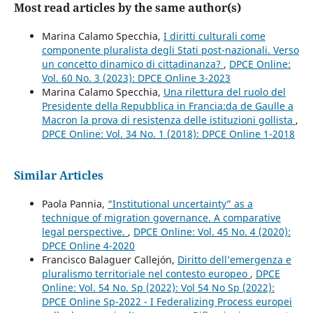
Most read articles by the same author(s)
Marina Calamo Specchia,
I diritti culturali come
componente pluralista degli Stati post-nazionali. Verso
un concetto dinamico di cittadinanza?
,
DPCE Online:
Vol. 60 No. 3 (2023): DPCE Online 3-2023
Marina Calamo Specchia,
Una rilettura del ruolo del
Presidente della Repubblica in Francia:da de Gaulle a
Macron la prova di resistenza delle istituzioni gollista
,
DPCE Online: Vol. 34 No. 1 (2018): DPCE Online 1-2018
Similar Articles
Paola Pannia,
“Institutional uncertainty” as a
technique of migration governance. A comparative
legal perspective.
,
DPCE Online: Vol. 45 No. 4 (2020):
DPCE Online 4-2020
Francisco Balaguer Callejón,
Diritto dell’emergenza e
pluralismo territoriale nel contesto europeo
,
DPCE
Online: Vol. 54 No. Sp (2022): Vol 54 No Sp (2022):
DPCE Online Sp-2022 - I Federalizing Process europei