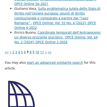
DPCE Online Sp-2021
Giuliano Vosa,
Sulla problematica tutela dello Stato di
diritto nell’Unione europea: spunti di diritto
costituzionale e comparato a partire dal “caso
Romania”
,
DPCE Online: Vol. 55 No. 4 (2022): DPCE
Online 4-2022
Enrico Buono,
Coordinate temporali dell’Antropocene:
un diverso orizzonte giuridico
,
DPCE Online: Vol. 64
No. 2 (2024): DPCE Online 2-2024
<<
<
2
3
4
5
6
7
8
9
10
11
>
>>
You may also
start an advanced similarity search
for this
article.