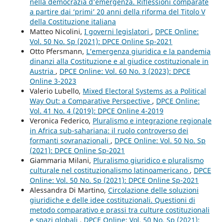
nella democrazia d’emergenza. Riflessioni comparate
a partire dai ‘primi’ 20 anni della riforma del Titolo V
della Costituzione italiana
Matteo Nicolini,
I governi legislatori
,
DPCE Online:
Vol. 50 No. Sp (2021): DPCE Online Sp-2021
Otto Pfersmann,
L’emergenza giuridica e la pandemia
dinanzi alla Costituzione e al giudice costituzionale in
Austria
,
DPCE Online: Vol. 60 No. 3 (2023): DPCE
Online 3-2023
Valerio Lubello,
Mixed Electoral Systems as a Political
Way Out: a Comparative Perspective
,
DPCE Online:
Vol. 41 No. 4 (2019): DPCE Online 4-2019
Veronica Federico,
Pluralismo e integrazione regionale
in Africa sub-sahariana: il ruolo controverso dei
formanti sovranazionali
,
DPCE Online: Vol. 50 No. Sp
(2021): DPCE Online Sp-2021
Giammaria Milani,
Pluralismo giuridico e pluralismo
culturale nel costituzionalismo latinoamericano
,
DPCE
Online: Vol. 50 No. Sp (2021): DPCE Online Sp-2021
Alessandra Di Martino,
Circolazione delle soluzioni
giuridiche e delle idee costituzionali. Questioni di
metodo comparativo e prassi tra culture costituzionali
e spazi globali
,
DPCE Online: Vol. 50 No. Sp (2021):