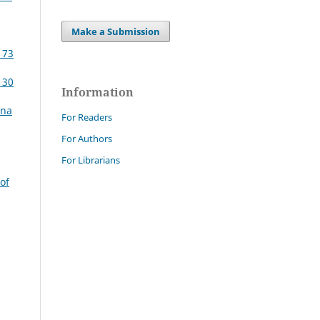
Make a Submission
 73
 30
Information
ana
For Readers
For Authors
For Librarians
of