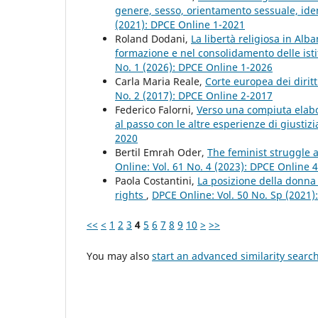
genere, sesso, orientamento sessuale, iden
(2021): DPCE Online 1-2021
Roland Dodani,
La libertà religiosa in Alb
formazione e nel consolidamento delle ist
No. 1 (2026): DPCE Online 1-2026
Carla Maria Reale,
Corte europea dei diri
No. 2 (2017): DPCE Online 2-2017
Federico Falorni,
Verso una compiuta elabor
al passo con le altre esperienze di giustiz
2020
Bertil Emrah Oder,
The feminist struggle a
Online: Vol. 61 No. 4 (2023): DPCE Online 
Paola Costantini,
La posizione della donna 
rights
,
DPCE Online: Vol. 50 No. Sp (2021
<<
<
1
2
3
4
5
6
7
8
9
10
>
>>
You may also
start an advanced similarity searc