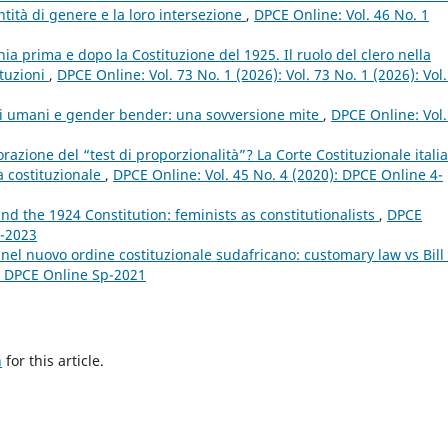
tità di genere e la loro intersezione
,
DPCE Online: Vol. 46 No. 1
ania prima e dopo la Costituzione del 1925. Il ruolo del clero nella
ituzioni
,
DPCE Online: Vol. 73 No. 1 (2026): Vol. 73 No. 1 (2026): Vol.
tti umani e gender bender: una sovversione mite
,
DPCE Online: Vol.
azione del “test di proporzionalità”? La Corte Costituzionale itali
ia costituzionale
,
DPCE Online: Vol. 45 No. 4 (2020): DPCE Online 4-
nd the 1924 Constitution: feminists as constitutionalists
,
DPCE
4-2023
nel nuovo ordine costituzionale sudafricano: customary law vs Bill 
): DPCE Online Sp-2021
h
for this article.