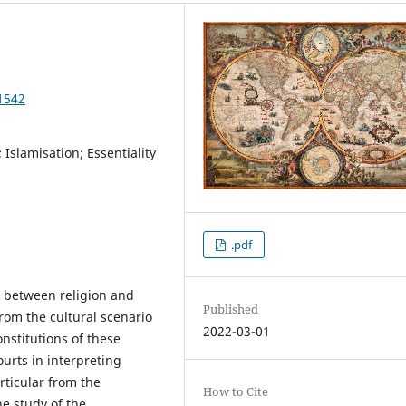
1542
 Islamisation; Essentiality
.pdf
p between religion and
Published
from the cultural scenario
2022-03-01
nstitutions of these
urts in interpreting
rticular from the
How to Cite
he study of the