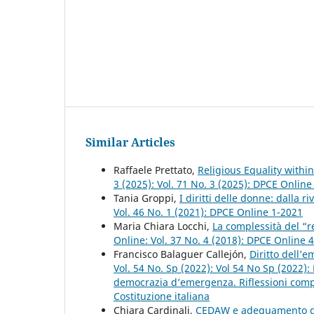
Similar Articles
Raffaele Prettato,
Religious Equality withi
3 (2025): Vol. 71 No. 3 (2025): DPCE Online
Tania Groppi,
I diritti delle donne: dalla 
Vol. 46 No. 1 (2021): DPCE Online 1-2021
Maria Chiara Locchi,
La complessità del “re
Online: Vol. 37 No. 4 (2018): DPCE Online 
Francisco Balaguer Callejón,
Diritto dell’
Vol. 54 No. Sp (2022): Vol 54 No Sp (2022)
democrazia d’emergenza. Riflessioni compar
Costituzione italiana
Chiara Cardinali,
CEDAW e adeguamento dell