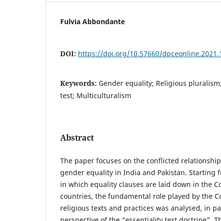
Fulvia Abbondante
DOI:
https://doi.org/10.57660/dpceonline.2021.
Keywords:
Gender equality; Religious pluralism;
test; Multiculturalism
Abstract
The paper focuses on the conflicted relationshi
gender equality in India and Pakistan. Starting 
in which equality clauses are laid down in the Co
countries, the fundamental role played by the Co
religious texts and practices was analysed, in pa
perspective of the “essentiality test doctrine”. T