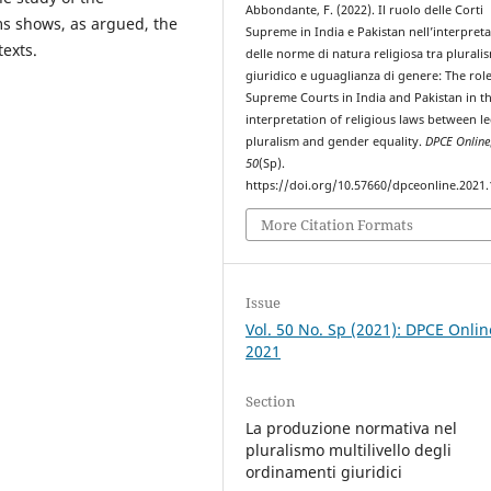
Abbondante, F. (2022). Il ruolo delle Corti
ms shows, as argued, the
Supreme in India e Pakistan nell’interpret
texts.
delle norme di natura religiosa tra plurali
giuridico e uguaglianza di genere: The role
Supreme Courts in India and Pakistan in t
interpretation of religious laws between le
pluralism and gender equality.
DPCE Online
50
(Sp).
https://doi.org/10.57660/dpceonline.2021
More Citation Formats
Issue
Vol. 50 No. Sp (2021): DPCE Onlin
2021
Section
La produzione normativa nel
pluralismo multilivello degli
ordinamenti giuridici