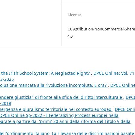
License
CC Attribution-NonCommercial-Share
4.0
n the Irish School System: A Neglected Right?
,
DPCE Online: Vol. 71
 3-2025
rivoluzione mancata alla rivoluzione incompiuta. E ora?
,
DPCE Online
ndere giustizia” di fronte alla sfida del diritto interculturale
,
DPC
4-2018
emergenza e pluralismo territoriale nel contesto europeo
,
DPCE Onli
: DPCE Online Sp-2022 - I Federalizing Process europei nella
ate a partire dai ‘primi’ 20 anni della riforma del Titolo V della
’ordinamento italiano. La rilevanza delle discriminazioni basate