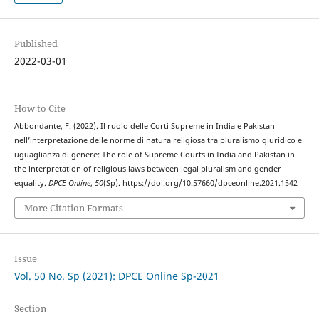
Published
2022-03-01
How to Cite
Abbondante, F. (2022). Il ruolo delle Corti Supreme in India e Pakistan
nell’interpretazione delle norme di natura religiosa tra pluralismo giuridico e
uguaglianza di genere: The role of Supreme Courts in India and Pakistan in
the interpretation of religious laws between legal pluralism and gender
equality.
DPCE Online
,
50
(Sp). https://doi.org/10.57660/dpceonline.2021.1542
More Citation Formats
Issue
Vol. 50 No. Sp (2021): DPCE Online Sp-2021
Section