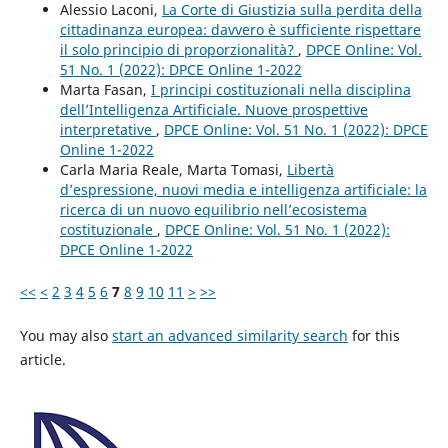
Alessio Laconi,
La Corte di Giustizia sulla perdita della
cittadinanza europea: davvero è sufficiente rispettare
il solo principio di proporzionalità?
,
DPCE Online: Vol.
51 No. 1 (2022): DPCE Online 1-2022
Marta Fasan,
I principi costituzionali nella disciplina
dell’Intelligenza Artificiale. Nuove prospettive
interpretative
,
DPCE Online: Vol. 51 No. 1 (2022): DPCE
Online 1-2022
Carla Maria Reale, Marta Tomasi,
Libertà
d’espressione, nuovi media e intelligenza artificiale: la
ricerca di un nuovo equilibrio nell’ecosistema
costituzionale
,
DPCE Online: Vol. 51 No. 1 (2022):
DPCE Online 1-2022
<<
<
2
3
4
5
6
7
8
9
10
11
>
>>
You may also
start an advanced similarity search
for this
article.