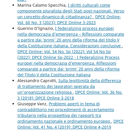
Marina Calamo Specchia,
I diritti culturali come
componente pluralista degli Stati post-nazionali. Verso
un concetto dinamico di cittadinanza?
,
DPCE Online:
Vol. 60 No. 3 (2023): DPCE Online 3-2023
Guerino D’Ignazio,
I federalizing process europei
nella democrazia d’emergenza – Riflessioni comparate
a partire dai ‘primi’ 20 anni della riforma del titolo V
della Costituzione italiana. Considerazioni conclusive
,
DPCE Online: Vol. 54 No. Sp (2022): Vol 54 No Sp
(2022): DPCE Online Sp-2022 - I Federalizing Process
europei nella democrazia d’emergenza. Riflessioni
comparate a partire dai ‘primi’ 20 anni della riforma
del Titolo V della Costituzione italiana
Alessandro Caprotti,
Sulla legittimità della differenza
di trattamento dei lavoratori operata da
un'organizzazione religiosa
,
DPCE Online: Vol. 36 No.
3 (2018): DPCE Online 3-2018
Giuseppe Vanz,
Problemi aperti in tema di
contraddittorio nei procedimenti di accertamento
tributario nella prospettiva dei rapporti tra
ordinamento nazionale e ordinamento europeo
,
DPCE
Online: Vol. 41 No. 4 (2019): DPCE Online 4-2019