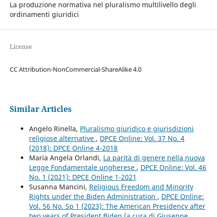
La produzione normativa nel pluralismo multilivello degli
ordinamenti giuridici
License
CC Attribution-NonCommercial-ShareAlike 4.0
Similar Articles
Angelo Rinella,
Pluralismo giuridico e giurisdizioni
religiose alternative
,
DPCE Online: Vol. 37 No. 4
(2018): DPCE Online 4-2018
Maria Angela Orlandi,
La parità di genere nella nuova
Legge Fondamentale ungherese
,
DPCE Online: Vol. 46
No. 1 (2021): DPCE Online 1-2021
Susanna Mancini,
Religious Freedom and Minority
Rights under the Biden Administration
,
DPCE Online:
Vol. 56 No. Sp 1 (2023): The American Presidency after
two years of President Biden (a cura di Giuseppe