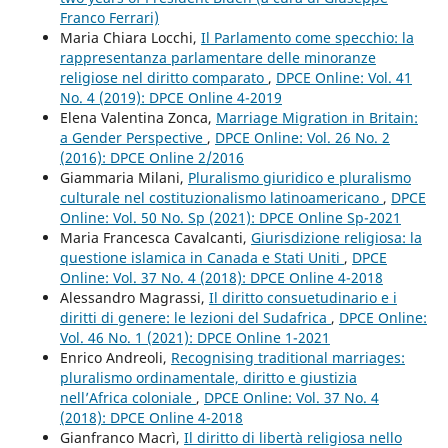
Franco Ferrari)
Maria Chiara Locchi,
Il Parlamento come specchio: la
rappresentanza parlamentare delle minoranze
religiose nel diritto comparato
,
DPCE Online: Vol. 41
No. 4 (2019): DPCE Online 4-2019
Elena Valentina Zonca,
Marriage Migration in Britain:
a Gender Perspective
,
DPCE Online: Vol. 26 No. 2
(2016): DPCE Online 2/2016
Giammaria Milani,
Pluralismo giuridico e pluralismo
culturale nel costituzionalismo latinoamericano
,
DPCE
Online: Vol. 50 No. Sp (2021): DPCE Online Sp-2021
Maria Francesca Cavalcanti,
Giurisdizione religiosa: la
questione islamica in Canada e Stati Uniti
,
DPCE
Online: Vol. 37 No. 4 (2018): DPCE Online 4-2018
Alessandro Magrassi,
Il diritto consuetudinario e i
diritti di genere: le lezioni del Sudafrica
,
DPCE Online:
Vol. 46 No. 1 (2021): DPCE Online 1-2021
Enrico Andreoli,
Recognising traditional marriages:
pluralismo ordinamentale, diritto e giustizia
nell’Africa coloniale
,
DPCE Online: Vol. 37 No. 4
(2018): DPCE Online 4-2018
Gianfranco Macrì,
Il diritto di libertà religiosa nello