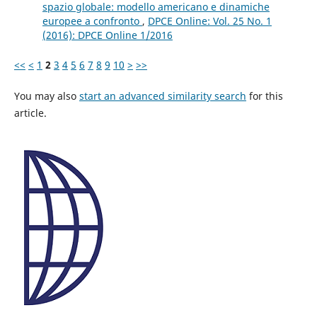
spazio globale: modello americano e dinamiche
europee a confronto
,
DPCE Online: Vol. 25 No. 1
(2016): DPCE Online 1/2016
<<
<
1
2
3
4
5
6
7
8
9
10
>
>>
You may also
start an advanced similarity search
for this
article.