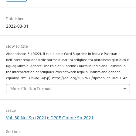
Published
2022-03-01
How to Cite
Abbondante, F. (2022). Il ruolo delle Corti Supreme in India e Pakistan
nell’interpretazione delle norme di natura religiosa tra pluralismo giuridico e
uguaglianza di genere: The role of Supreme Courts in India and Pakistan in
the interpretation of religious laws between legal pluralism and gender
equality.
DPCE Online
,
50
(Sp). https://doi.org/10.57660/dpceonline.2021.1542
More Citation Formats
Issue
Vol. 50 No. Sp (2021): DPCE Online Sp-2021
Section