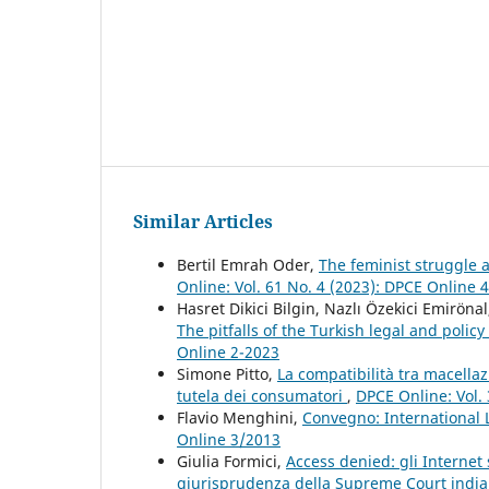
Similar Articles
Bertil Emrah Oder,
The feminist struggle a
Online: Vol. 61 No. 4 (2023): DPCE Online 
Hasret Dikici Bilgin, Nazlı Özekici Emiröna
The pitfalls of the Turkish legal and polic
Online 2-2023
Simone Pitto,
La compatibilità tra macellazi
tutela dei consumatori
,
DPCE Online: Vol.
Flavio Menghini,
Convegno: International 
Online 3/2013
Giulia Formici,
Access denied: gli Internet 
giurisprudenza della Supreme Court indi