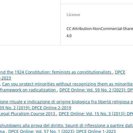
License
CC Attribution-NonCommercial-Share
4.0
nd the 1924 Constitution: feminists as constitutionalists
,
DPCE
4-2023
l,
Can you protect minorities without recognizing them as minoritie
y framework on radicalization
,
DPCE Online: Vol. 59 No. 2 (2023): D
one rituale e indicazione di origine biologica fra libertà religiosa e
 39 No. 2 (2019): DPCE Online 2-2019
Legal Pluralism Course 2013
,
DPCE Online: Vol. 15 No. 3 (2013): D
shutdowns alla prova del diritto. Spunti di riflessione a partire dall
ana
,
DPCE Online: Vol. 57 No. 1 (2023): DPCE Online 1-2023