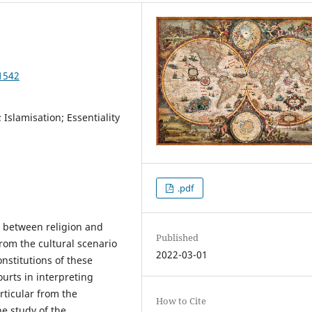
1542
 Islamisation; Essentiality
.pdf
p between religion and
Published
from the cultural scenario
2022-03-01
nstitutions of these
urts in interpreting
rticular from the
How to Cite
he study of the