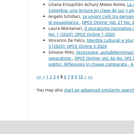
Liliana Estupiñán Achury Mateo Romo,
La 
Colombia: una lectura en clave de sur y p
Angelo Schillaci,
Le unioni civili tra person
di eguaglianza
,
DPCE Online: Vol. 27 No. 
Laura Montanari,
Il pluralismo normativo 
No. 1 (2020): DPCE Online 1-2020
Vincenzo De Falco,
Identità culturali e plu
3 (2020): DPCE Online 3-2020
Simone Pitto,
Secessione, autodeterminazion
separatiste
,
DPCE Online: Vol. 66 No. SP2 
politici. Riflessioni in chiave comparata - A
<<
<
1
2
3
4
5
6
7
8
9
10
>
>>
You may also
start an advanced similarity searc