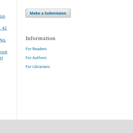
Make a Submission
pio
. 42
Information
 No.
For Readers
anze
For Authors
ri
For Librarians