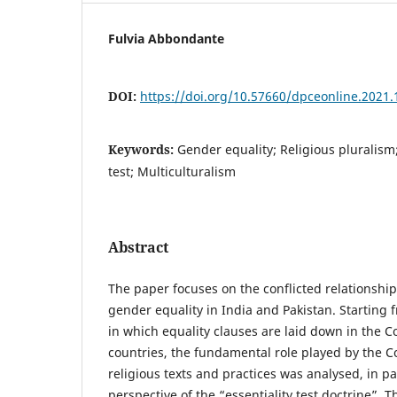
Fulvia Abbondante
DOI:
https://doi.org/10.57660/dpceonline.2021.
Keywords:
Gender equality; Religious pluralism;
test; Multiculturalism
Abstract
The paper focuses on the conflicted relationshi
gender equality in India and Pakistan. Starting 
in which equality clauses are laid down in the Co
countries, the fundamental role played by the Co
religious texts and practices was analysed, in pa
perspective of the “essentiality test doctrine”. T