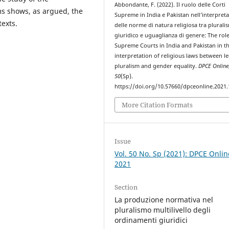
Abbondante, F. (2022). Il ruolo delle Corti
ms shows, as argued, the
Supreme in India e Pakistan nell’interpret
texts.
delle norme di natura religiosa tra plurali
giuridico e uguaglianza di genere: The role
Supreme Courts in India and Pakistan in t
interpretation of religious laws between le
pluralism and gender equality.
DPCE Online
50
(Sp).
https://doi.org/10.57660/dpceonline.2021
More Citation Formats
Issue
Vol. 50 No. Sp (2021): DPCE Onlin
2021
Section
La produzione normativa nel
pluralismo multilivello degli
ordinamenti giuridici