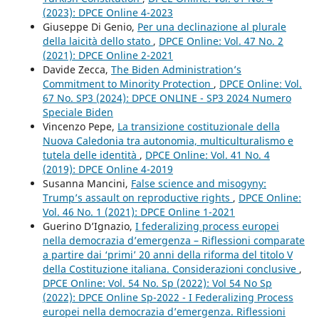
(2023): DPCE Online 4-2023
Giuseppe Di Genio,
Per una declinazione al plurale
della laicità dello stato
,
DPCE Online: Vol. 47 No. 2
(2021): DPCE Online 2-2021
Davide Zecca,
The Biden Administration’s
Commitment to Minority Protection
,
DPCE Online: Vol.
67 No. SP3 (2024): DPCE ONLINE - SP3 2024 Numero
Speciale Biden
Vincenzo Pepe,
La transizione costituzionale della
Nuova Caledonia tra autonomia, multiculturalismo e
tutela delle identità
,
DPCE Online: Vol. 41 No. 4
(2019): DPCE Online 4-2019
Susanna Mancini,
False science and misogyny:
Trump’s assault on reproductive rights
,
DPCE Online:
Vol. 46 No. 1 (2021): DPCE Online 1-2021
Guerino D’Ignazio,
I federalizing process europei
nella democrazia d’emergenza – Riflessioni comparate
a partire dai ‘primi’ 20 anni della riforma del titolo V
della Costituzione italiana. Considerazioni conclusive
,
DPCE Online: Vol. 54 No. Sp (2022): Vol 54 No Sp
(2022): DPCE Online Sp-2022 - I Federalizing Process
europei nella democrazia d’emergenza. Riflessioni