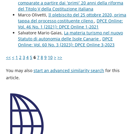
comparate a partire dai ‘primi’ 20 anni della riforma
del Titolo V della Costituzione italiana
Marco Olivetti,
Il plebiscito del 25 ottobre 2020, prima
tappa del processo costituente cileno
,
DPCE Online:
Vol. 46 No. 1 (2021): DPCE Online 1-2021
Salvatore Mario Gaias,
La materia turismo nel nuovo
Statuto di autonomia delle Isole Canarie
,
DPCE
Online: Vol. 60 No. 3 (2023): DPCE Online 3-2023
<<
<
1
2
3
4
5
6
7
8
9
10
>
>>
You may also
start an advanced similarity search
for this
article.