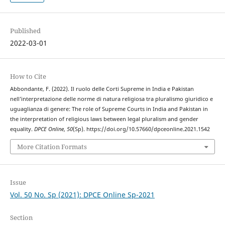
Published
2022-03-01
How to Cite
Abbondante, F. (2022). Il ruolo delle Corti Supreme in India e Pakistan
nell’interpretazione delle norme di natura religiosa tra pluralismo giuridico e
uguaglianza di genere: The role of Supreme Courts in India and Pakistan in
the interpretation of religious laws between legal pluralism and gender
equality.
DPCE Online
,
50
(Sp). https://doi.org/10.57660/dpceonline.2021.1542
More Citation Formats
Issue
Vol. 50 No. Sp (2021): DPCE Online Sp-2021
Section