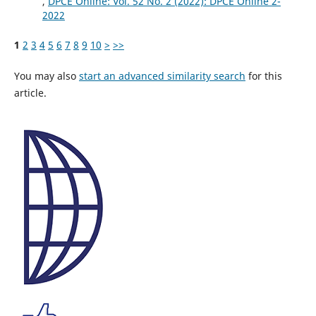
,
DPCE Online: Vol. 52 No. 2 (2022): DPCE Online 2-
2022
1
2
3
4
5
6
7
8
9
10
>
>>
You may also
start an advanced similarity search
for this
article.