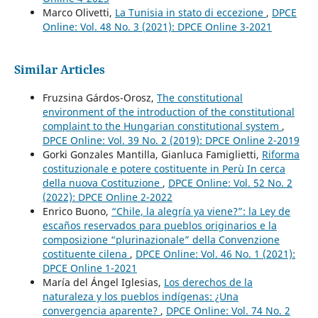
Marco Olivetti,
La Tunisia in stato di eccezione
,
DPCE
Online: Vol. 48 No. 3 (2021): DPCE Online 3-2021
Similar Articles
Fruzsina Gárdos-Orosz,
The constitutional
environment of the introduction of the constitutional
complaint to the Hungarian constitutional system
,
DPCE Online: Vol. 39 No. 2 (2019): DPCE Online 2-2019
Gorki Gonzales Mantilla, Gianluca Famiglietti,
Riforma
costituzionale e potere costituente in Perù In cerca
della nuova Costituzione
,
DPCE Online: Vol. 52 No. 2
(2022): DPCE Online 2-2022
Enrico Buono,
“Chile, la alegría ya viene?”: la Ley de
escaños reservados para pueblos originarios e la
composizione “plurinazionale” della Convenzione
costituente cilena
,
DPCE Online: Vol. 46 No. 1 (2021):
DPCE Online 1-2021
María del Ángel Iglesias,
Los derechos de la
naturaleza y los pueblos indígenas: ¿Una
convergencia aparente?
,
DPCE Online: Vol. 74 No. 2