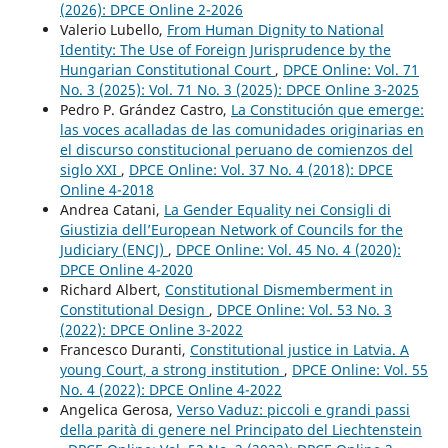
(2026): DPCE Online 2-2026
Valerio Lubello,
From Human Dignity to National
Identity: The Use of Foreign Jurisprudence by the
Hungarian Constitutional Court
,
DPCE Online: Vol. 71
No. 3 (2025): Vol. 71 No. 3 (2025): DPCE Online 3-2025
Pedro P. Grández Castro,
La Constitución que emerge:
las voces acalladas de las comunidades originarias en
el discurso constitucional peruano de comienzos del
siglo XXI
,
DPCE Online: Vol. 37 No. 4 (2018): DPCE
Online 4-2018
Andrea Catani,
La Gender Equality nei Consigli di
Giustizia dell’European Network of Councils for the
Judiciary (ENCJ)
,
DPCE Online: Vol. 45 No. 4 (2020):
DPCE Online 4-2020
Richard Albert,
Constitutional Dismemberment in
Constitutional Design
,
DPCE Online: Vol. 53 No. 3
(2022): DPCE Online 3-2022
Francesco Duranti,
Constitutional justice in Latvia. A
young Court, a strong institution
,
DPCE Online: Vol. 55
No. 4 (2022): DPCE Online 4-2022
Angelica Gerosa,
Verso Vaduz: piccoli e grandi passi
della parità di genere nel Principato del Liechtenstein