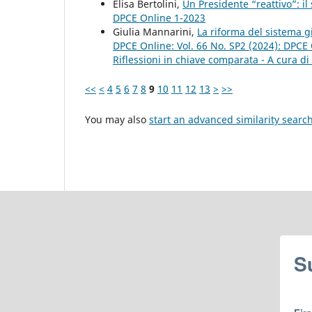
Elisa Bertolini,
Un Presidente “reattivo”: i
DPCE Online 1-2023
Giulia Mannarini,
La riforma del sistema gi
DPCE Online: Vol. 66 No. SP2 (2024): DPCE O
Riflessioni in chiave comparata - A cura di 
<<
<
4
5
6
7
8
9
10
11
12
13
>
>>
You may also
start an advanced similarity searc