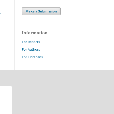
Make a Submission
i
,
Information
For Readers
For Authors
For Librarians