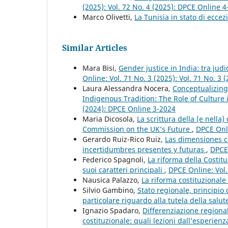
(2025): Vol. 72 No. 4 (2025): DPCE Online 
Marco Olivetti,
La Tunisia in stato di ecce
Similar Articles
Mara Bisi,
Gender justice in India: tra jud
Online: Vol. 71 No. 3 (2025): Vol. 71 No. 3
Laura Alessandra Nocera,
Conceptualizing
Indigenous Tradition: The Role of Culture 
(2024): DPCE Online 3-2024
Maria Dicosola,
La scrittura della (e nella)
Commission on the UK’s Future
,
DPCE Onli
Gerardo Ruiz-Rico Ruiz,
Las dimensiones co
incertidumbres presentes y futuras
,
DPCE 
Federico Spagnoli,
La riforma della Costitu
suoi caratteri principali
,
DPCE Online: Vol.
Nausica Palazzo,
La riforma costituzional
Silvio Gambino,
Stato regionale, principio d
particolare riguardo alla tutela della salu
Ignazio Spadaro,
Differenziazione regiona
costituzionale: quali lezioni dall’esperie