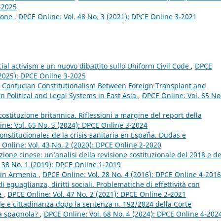
4-2025
zione
,
DPCE Online: Vol. 48 No. 3 (2021): DPCE Online 3-2021
icial activism e un nuovo dibattito sullo Uniform Civil Code
,
DPCE
 (2025): DPCE Online 3-2025
 Confucian Constitutionalism Between Foreign Transplant and
in Political and Legal Systems in East Asia
,
DPCE Online: Vol. 65 No
 costituzione britannica. Riflessioni a margine del report della
ne: Vol. 65 No. 3 (2024): DPCE Online 3-2024
nstitucionales de la crisis sanitaria en España. Dudas e
Online: Vol. 43 No. 2 (2020): DPCE Online 2-2020
zione cinese: un’analisi della revisione costituzionale del 2018 e de
 38 No. 1 (2019): DPCE Online 1-2019
e in Armenia
,
DPCE Online: Vol. 28 No. 4 (2016): DPCE Online 4-2016
i eguaglianza, diritti sociali. Problematiche di effettività con
te
,
DPCE Online: Vol. 47 No. 2 (2021): DPCE Online 2-2021
le e cittadinanza dopo la sentenza n. 192/2024 della Corte
nza spagnola?
,
DPCE Online: Vol. 68 No. 4 (2024): DPCE Online 4-202