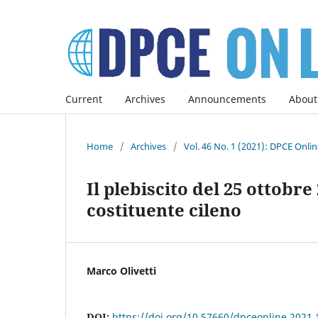
Current
Archives
Announcements
About
Home
/
Archives
/
Vol. 46 No. 1 (2021): DPCE Onli
Il plebiscito del 25 ottobr
costituente cileno
Marco Olivetti
DOI:
https://doi.org/10.57660/dpceonline.2021.