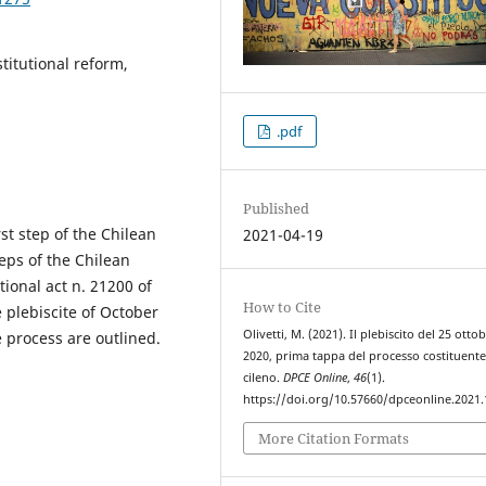
titutional reform,
.pdf
Published
rst step of the Chilean
2021-04-19
eps of the Chilean
tional act n. 21200 of
How to Cite
plebiscite of October
Olivetti, M. (2021). Il plebiscito del 25 otto
e process are outlined.
2020, prima tappa del processo costituent
cileno.
DPCE Online
,
46
(1).
https://doi.org/10.57660/dpceonline.2021
More Citation Formats