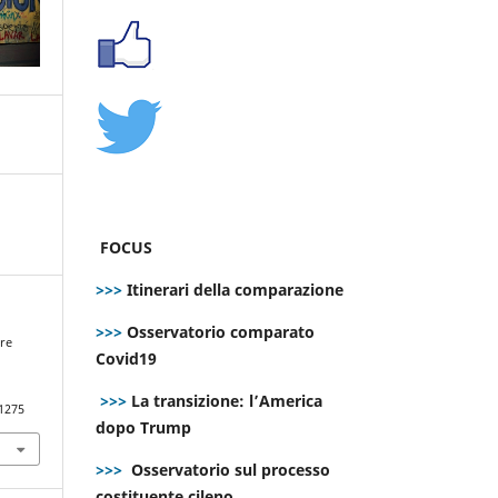
FOCUS
>>>
Itinerari della comparazione
>>>
Osservatorio comparato
bre
Covid19
e
>>>
La transizione: l’America
.1275
dopo Trump
>>>
Osservatorio sul processo
costituente cileno