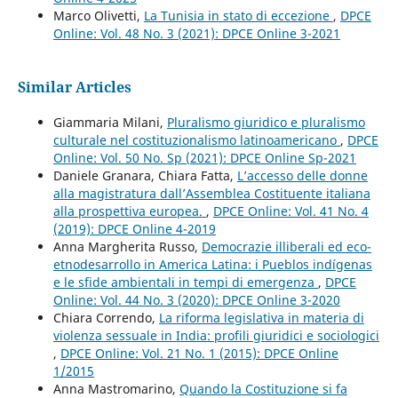
Marco Olivetti,
La Tunisia in stato di eccezione
,
DPCE
Online: Vol. 48 No. 3 (2021): DPCE Online 3-2021
Similar Articles
Giammaria Milani,
Pluralismo giuridico e pluralismo
culturale nel costituzionalismo latinoamericano
,
DPCE
Online: Vol. 50 No. Sp (2021): DPCE Online Sp-2021
Daniele Granara, Chiara Fatta,
L’accesso delle donne
alla magistratura dall’Assemblea Costituente italiana
alla prospettiva europea.
,
DPCE Online: Vol. 41 No. 4
(2019): DPCE Online 4-2019
Anna Margherita Russo,
Democrazie illiberali ed eco-
etnodesarrollo in America Latina: i Pueblos indígenas
e le sfide ambientali in tempi di emergenza
,
DPCE
Online: Vol. 44 No. 3 (2020): DPCE Online 3-2020
Chiara Correndo,
La riforma legislativa in materia di
violenza sessuale in India: profili giuridici e sociologici
,
DPCE Online: Vol. 21 No. 1 (2015): DPCE Online
1/2015
Anna Mastromarino,
Quando la Costituzione si fa