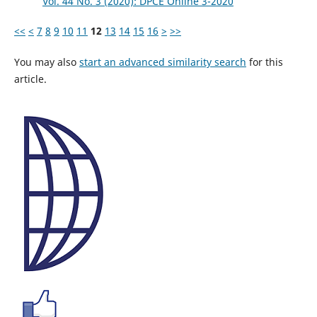
Vol. 44 No. 3 (2020): DPCE Online 3-2020
<<
<
7
8
9
10
11
12
13
14
15
16
>
>>
You may also
start an advanced similarity search
for this
article.