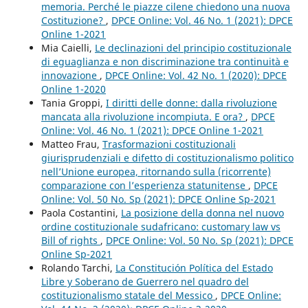
memoria. Perché le piazze cilene chiedono una nuova
Costituzione?
,
DPCE Online: Vol. 46 No. 1 (2021): DPCE
Online 1-2021
Mia Caielli,
Le declinazioni del principio costituzionale
di eguaglianza e non discriminazione tra continuità e
innovazione
,
DPCE Online: Vol. 42 No. 1 (2020): DPCE
Online 1-2020
Tania Groppi,
I diritti delle donne: dalla rivoluzione
mancata alla rivoluzione incompiuta. E ora?
,
DPCE
Online: Vol. 46 No. 1 (2021): DPCE Online 1-2021
Matteo Frau,
Trasformazioni costituzionali
giurisprudenziali e difetto di costituzionalismo politico
nell’Unione europea, ritornando sulla (ricorrente)
comparazione con l’esperienza statunitense
,
DPCE
Online: Vol. 50 No. Sp (2021): DPCE Online Sp-2021
Paola Costantini,
La posizione della donna nel nuovo
ordine costituzionale sudafricano: customary law vs
Bill of rights
,
DPCE Online: Vol. 50 No. Sp (2021): DPCE
Online Sp-2021
Rolando Tarchi,
La Constitución Política del Estado
Libre y Soberano de Guerrero nel quadro del
costituzionalismo statale del Messico
,
DPCE Online: